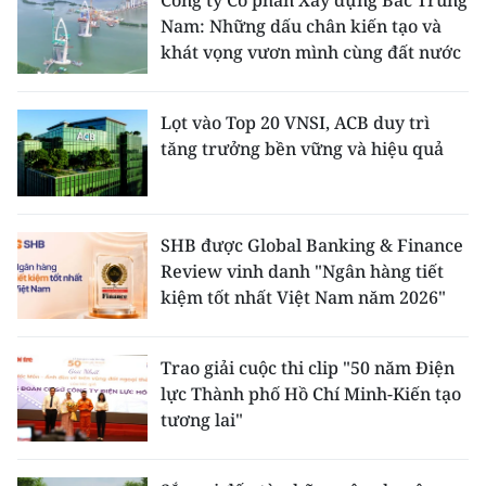
Công ty Cổ phần Xây dựng Bắc Trung
ENGLISH
Nam: Những dấu chân kiến tạo và
khát vọng vươn mình cùng đất nước
中文
FRANÇAIS
Lọt vào Top 20 VNSI, ACB duy trì
tăng trưởng bền vững và hiệu quả
РУССКИЙ
ESPAÑOL
SHB được Global Banking & Finance
Review vinh danh "Ngân hàng tiết
한국어
kiệm tốt nhất Việt Nam năm 2026"
Trao giải cuộc thi clip "50 năm Điện
lực Thành phố Hồ Chí Minh-Kiến tạo
tương lai"