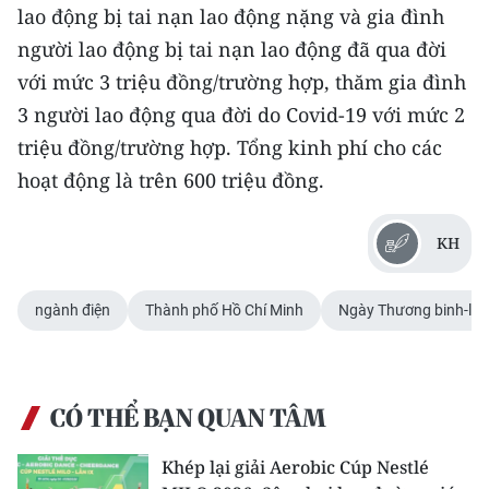
lao động bị tai nạn lao động nặng và gia đình
TIN MỚI
người lao động bị tai nạn lao động đã qua đời
TIN ĐỊA PHƯƠNG
với mức 3 triệu đồng/trường hợp, thăm gia đình
3 người lao động qua đời do Covid-19 với mức 2
Trung du và miền núi phía Bắc
triệu đồng/trường hợp. Tổng kinh phí cho các
Đồng bằng sông Hồng
hoạt động là trên 600 triệu đồng.
Bắc Trung Bộ
KH
Duyên hải Nam Trung Bộ và Tây
Nguyên
ngành điện
Thành phố Hồ Chí Minh
Ngày Thương binh-liệt 
Đông Nam Bộ
Đồng bằng sông Cửu Long
CÓ THỂ BẠN QUAN TÂM
Chuyên trang Hà Nội
Khép lại giải Aerobic Cúp Nestlé
Chuyên trang TP. Hồ Chí Minh