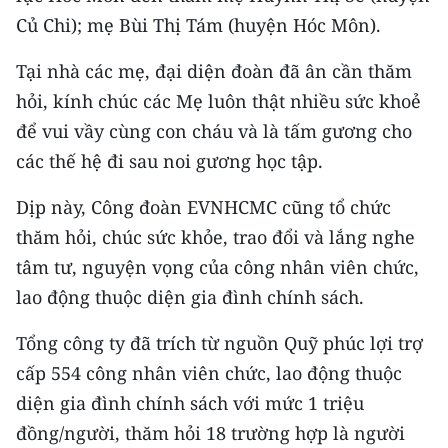
Media Pháp luật
Củ Chi); mẹ Bùi Thị Tám (huyện Hóc Môn).
Media Du lịch
Tại nhà các mẹ, đại diện đoàn đã ân cần thăm
Media Thế giới
hỏi, kính chúc các Mẹ luôn thật nhiều sức khoẻ
để vui vầy cùng con cháu và là tấm gương cho
Media Thể thao
các thế hệ đi sau noi gương học tập.
Media Giáo dục
Dịp này, Công đoàn EVNHCMC cũng tổ chức
Media Y tế
thăm hỏi, chúc sức khỏe, trao đổi và lắng nghe
tâm tư, nguyện vọng của công nhân viên chức,
Media Khoa học - Công nghệ
lao động thuộc diện gia đình chính sách.
Media Môi trường
Tổng công ty đã trích từ nguồn Quỹ phúc lợi trợ
Ảnh
cấp 554 công nhân viên chức, lao động thuộc
diện gia đình chính sách với mức 1 triệu
Infographic
đồng/người, thăm hỏi 18 trường hợp là người