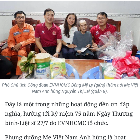
THỂ THAO
GIÁO DỤC
Y TẾ
KHOA HỌC - CÔNG NGHỆ
MÔI TRƯỜNG
BẠN ĐỌC
Phó Chủ tịch Công đoàn EVNHCMC Đặng Mỹ Ly (giữa) thăm hỏi Mẹ Việt
Nam Anh hùng Nguyễn Thị Lai (quận 8).
KIỂM CHỨNG THÔNG TIN
Đây là một trong những hoạt động đền ơn đáp
TRI THỨC CHUYÊN SÂU
nghĩa, hướng tới kỷ niệm 75 năm Ngày Thương
binh-Liệt sĩ 27/7 do EVNHCMC tổ chức.
54 DÂN TỘC VIỆT NAM
Phụng dưỡng Mẹ Việt Nam Anh hùng là hoạt