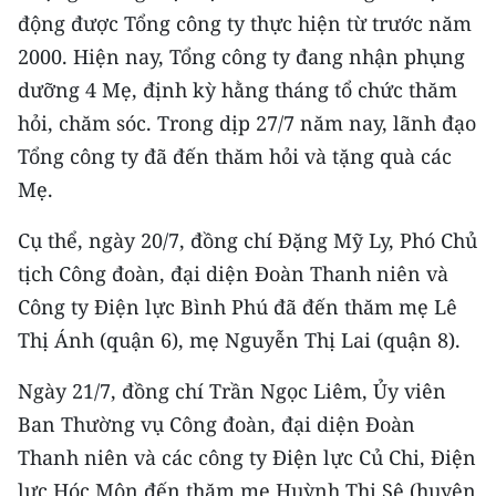
CHƯƠNG TRÌNH OCOP - MỖI XÃ
động được Tổng công ty thực hiện từ trước năm
MỘT SẢN PHẨM
2000. Hiện nay, Tổng công ty đang nhận phụng
dưỡng 4 Mẹ, định kỳ hằng tháng tổ chức thăm
RADIO
hỏi, chăm sóc. Trong dịp 27/7 năm nay, lãnh đạo
Tổng công ty đã đến thăm hỏi và tặng quà các
MEDIA CENTER
Mẹ.
E-Magazine
Cụ thể, ngày 20/7, đồng chí Đặng Mỹ Ly, Phó Chủ
Video
tịch Công đoàn, đại diện Đoàn Thanh niên và
Công ty Điện lực Bình Phú đã đến thăm mẹ Lê
Media Chính trị
Thị Ánh (quận 6), mẹ Nguyễn Thị Lai (quận 8).
Media Kinh tế
Ngày 21/7, đồng chí Trần Ngọc Liêm, Ủy viên
Media Văn hóa
Ban Thường vụ Công đoàn, đại diện Đoàn
Thanh niên và các công ty Điện lực Củ Chi, Điện
Media Xã hội
lực Hóc Môn đến thăm mẹ Huỳnh Thị Sê (huyện