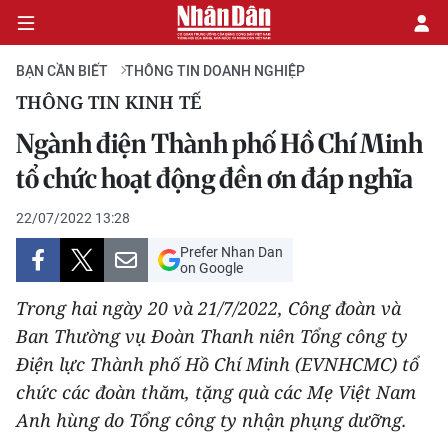
BẠN CẦN BIẾT
THÔNG TIN DOANH NGHIỆP
THÔNG TIN KINH TẾ
CHÍNH TRỊ
Ngành điện Thành phố Hồ Chí Minh
tổ chức hoạt động đền ơn đáp nghĩa
KINH TẾ
22/07/2022 13:28
VĂN HÓA
Prefer Nhan Dan
on Google
XÃ HỘI
Trong hai ngày 20 và 21/7/2022, Công đoàn và
PHÁP LUẬT
Ban Thường vụ Đoàn Thanh niên Tổng công ty
Điện lực Thành phố Hồ Chí Minh (EVNHCMC) tổ
DU LỊCH
chức các đoàn thăm, tặng quà các Mẹ Việt Nam
Anh hùng do Tổng công ty nhận phụng dưỡng.
THẾ GIỚI