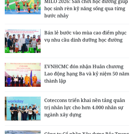
MILO 2026: Sân chơi học đường giúp
học sinh rèn kỹ năng sống qua từng
CHUYÊN ĐỀ
bước nhảy
CÁC CHUYÊN TRANG
Bán lẻ bước vào mùa cao điểm phục
vụ nhu cầu dinh dưỡng học đường
VỀ BÁO NHÂN DÂN
THỜI NAY
EVNHCMC đón nhận Huân chương
Lao động hạng Ba và kỷ niệm 50 năm
NHÂN DÂN CUỐI TUẦN
thành lập
NHÂN DÂN HẰNG THÁNG
Coteccons triển khai nền tảng quản
MUA BÁO
trị nhân lực cho hơn 4.000 nhân sự
ngành xây dựng
ĐỌC BÁO IN