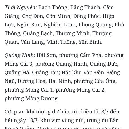
ENGLISH
Thái Nguyên:
Bạch Thông, Bằng Thành, Cẩm
Giàng, Chợ Đồn, Côn Minh, Đồng Phúc, Hiệp
中文
Lực, Ngân Sơn, Nghiên Loan, Phong Quang, Phủ
FRANÇAIS
Thông, Quảng Bạch, Thượng Minh, Thượng
Quan, Văn Lang, Vĩnh Thông, Yên Bình.
РУССКИЙ
Quảng Ninh:
Hải Sơn, phường Cẩm Phả, phường
ESPAÑOL
Móng Cái 3, phường Quang Hanh, Quảng Đức,
Quảng Hà, Quảng Tân; Đặc khu Vân Đồn, Đông
한국어
Ngũ, Đường Hoa, Hải Ninh, phường Cửa Ông,
phường Móng Cái 1, phường Móng Cái 2,
phường Mông Dương.
Cơ quan khí tượng dự báo, từ chiều tối 8/7 đến
hết ngày 10/7, khu vực vùng núi, trung du Bắc
Bộ và Quảng Ninh có mưa vừa, mưa to và dông