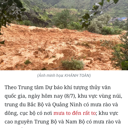
THỂ THAO
GIÁO DỤC
Y TẾ
KHOA HỌC - CÔNG NGHỆ
MÔI TRƯỜNG
BẠN ĐỌC
(Ảnh minh họa: KHÁNH TOÀN)
Theo Trung tâm Dự báo khí tượng thủy văn
KIỂM CHỨNG THÔNG TIN
quốc gia, ngày hôm nay (8/7), khu vực vùng núi,
TRI THỨC CHUYÊN SÂU
trung du Bắc Bộ và Quảng Ninh có mưa rào và
dông, cục bộ có nơi
mưa to đến rất to
; khu vực
54 DÂN TỘC VIỆT NAM
cao nguyên Trung Bộ và Nam Bộ có mưa rào và