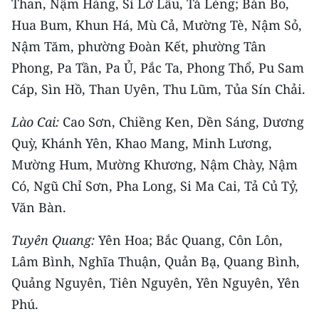
Than, Nậm Hàng, Sì Lở Lầu, Tả Lèng; Bản Bo,
Hua Bum, Khun Há, Mù Cả, Mường Tè, Nậm Sỏ,
CHUYÊN ĐỀ
Nậm Tăm, phường Đoàn Kết, phường Tân
CÁC CHUYÊN TRANG
Phong, Pa Tần, Pa Ủ, Pắc Ta, Phong Thổ, Pu Sam
Cáp, Sìn Hồ, Than Uyên, Thu Lũm, Tủa Sín Chải.
VỀ BÁO NHÂN DÂN
Lào Cai:
Cao Sơn, Chiềng Ken, Dền Sáng, Dương
Quỳ, Khánh Yên, Khao Mang, Minh Lương,
THỜI NAY
Mường Hum, Mường Khương, Nậm Chày, Nậm
NHÂN DÂN CUỐI TUẦN
Có, Ngũ Chỉ Sơn, Pha Long, Si Ma Cai, Tả Củ Tỷ,
Văn Bàn.
NHÂN DÂN HẰNG THÁNG
Tuyên Quang:
Yên Hoa; Bắc Quang, Côn Lôn,
MUA BÁO
Lâm Bình, Nghĩa Thuận, Quản Bạ, Quang Bình,
ĐỌC BÁO IN
Quảng Nguyên, Tiên Nguyên, Yên Nguyên, Yên
Phú.