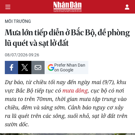
MÔI TRƯỜNG
Mưa lớn tiếp diễn ở Bắc Bộ, đề phòng
CHÍNH TRỊ
lũ quét và sạt lở đất
KINH TẾ
08/07/2026 09:26
Prefer Nhan Dan
VĂN HÓA
on Google
Dự báo, từ chiều tối nay đến ngày mai (9/7), khu
XÃ HỘI
vực Bắc Bộ tiếp tục có
mưa dông
, cục bộ có nơi
mưa to trên 70mm, thời gian mưa tập trung vào
PHÁP LUẬT
chiều, đêm và sáng sớm. Cảnh báo nguy cơ xảy
DU LỊCH
ra lũ quét trên các sông, suối nhỏ, sạt lở đất trên
sườn dốc.
THẾ GIỚI