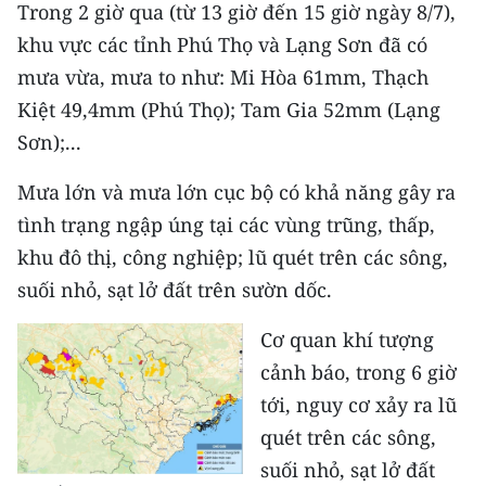
Media Pháp luật
Trong 2 giờ qua (từ 13 giờ đến 15 giờ ngày 8/7),
khu vực các tỉnh Phú Thọ và Lạng Sơn đã có
Media Du lịch
mưa vừa, mưa to như: Mi Hòa 61mm, Thạch
Media Thế giới
Kiệt 49,4mm (Phú Thọ); Tam Gia 52mm (Lạng
Sơn);...
Media Thể thao
Mưa lớn và mưa lớn cục bộ có khả năng gây ra
Media Giáo dục
tình trạng ngập úng tại các vùng trũng, thấp,
Media Y tế
khu đô thị, công nghiệp; lũ quét trên các sông,
suối nhỏ, sạt lở đất trên sườn dốc.
Media Khoa học - Công nghệ
Cơ quan khí tượng
Media Môi trường
cảnh báo, trong 6 giờ
Ảnh
tới, nguy cơ xảy ra lũ
quét trên các sông,
Infographic
suối nhỏ, sạt lở đất