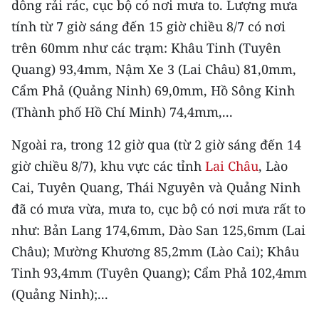
dông rải rác, cục bộ có nơi mưa to. Lượng mưa
CHƯƠNG TRÌNH OCOP - MỖI XÃ
MỘT SẢN PHẨM
tính từ 7 giờ sáng đến 15 giờ chiều 8/7 có nơi
trên 60mm như các trạm: Khâu Tinh (Tuyên
Quang) 93,4mm, Nậm Xe 3 (Lai Châu) 81,0mm,
RADIO
Cẩm Phả (Quảng Ninh) 69,0mm, Hồ Sông Kinh
MEDIA CENTER
(Thành phố Hồ Chí Minh) 74,4mm,...
E-Magazine
Ngoài ra, trong 12 giờ qua (từ 2 giờ sáng đến 14
giờ chiều 8/7), khu vực các tỉnh
Lai Châu
, Lào
Video
Cai, Tuyên Quang, Thái Nguyên và Quảng Ninh
Media Chính trị
đã có mưa vừa, mưa to, cục bộ có nơi mưa rất to
như: Bản Lang 174,6mm, Dào San 125,6mm (Lai
Media Kinh tế
Châu); Mường Khương 85,2mm (Lào Cai); Khâu
Media Văn hóa
Tinh 93,4mm (Tuyên Quang); Cẩm Phả 102,4mm
(Quảng Ninh);...
Media Xã hội