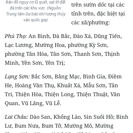
Bản đồ nguy cơ lũ quét, sạt lở đất
trên sườn dốc tại các
TIN MỚI
đá trên các khu vực. (Nguồn:
tỉnh trên, đặc biệt tại
Trung tâm Dự báo khí tượng thủy
TIN ĐỊA PHƯƠNG
văn quốc gia)
các xã/phường:
Trung du và miền núi phía Bắc
Phú Thọ:
An Bình, Đà Bắc, Đào Xá, Dũng Tiến,
Lạc Lương, Mường Hoa, phường Kỳ Sơn,
Đồng bằng sông Hồng
phường Tân Hòa, Tân Sơn, Thanh Sơn, Thịnh
Bắc Trung Bộ
Minh, Yên Sơn, Yên Trị;
Duyên hải Nam Trung Bộ và Tây
Lạng Sơn:
Bắc Sơn, Bằng Mạc, Bình Gia, Điềm
Nguyên
He, Hoàng Văn Thụ, Khuất Xá, Mẫu Sơn, Tân
Đông Nam Bộ
Tri, Thiện Hòa, Thiện Long, Thiện Thuật, Văn
Quan, Vũ Lăng, Vũ Lễ.
Đồng bằng sông Cửu Long
Lai Châu:
Dào San, Khổng Lào, Sin Suối Hồ; Bình
Chuyên trang Hà Nội
Lư, Bum Nưa, Bum Tở, Mường Mô, Mường
Chuyên trang TP. Hồ Chí Minh