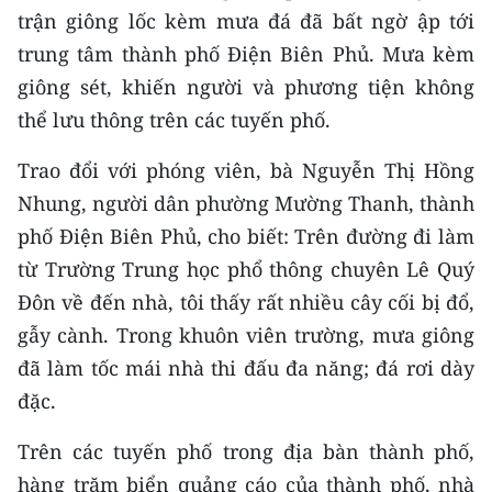
CHƯƠNG TRÌNH OCOP - MỖI XÃ
trận giông lốc kèm mưa đá đã bất ngờ ập tới
MỘT SẢN PHẨM
trung tâm thành phố Điện Biên Phủ. Mưa kèm
giông sét, khiến người và phương tiện không
RADIO
thể lưu thông trên các tuyến phố.
MEDIA CENTER
Trao đổi với phóng viên, bà Nguyễn Thị Hồng
Nhung, người dân phường Mường Thanh, thành
E-Magazine
phố Điện Biên Phủ, cho biết: Trên đường đi làm
Video
từ Trường Trung học phổ thông chuyên Lê Quý
Đôn về đến nhà, tôi thấy rất nhiều cây cối bị đổ,
Media Chính trị
gẫy cành. Trong khuôn viên trường, mưa giông
Media Kinh tế
đã làm tốc mái nhà thi đấu đa năng; đá rơi dày
đặc.
Media Văn hóa
Trên các tuyến phố trong địa bàn thành phố,
Media Xã hội
hàng trăm biển quảng cáo của thành phố, nhà