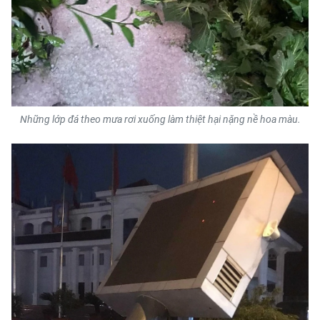
ENGLISH
中文
FRANÇAIS
РУССКИЙ
Những lớp đá theo mưa rơi xuống làm thiệt hại nặng nề hoa màu.
ESPAÑOL
한국어