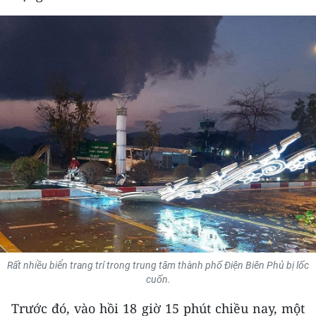
THỂ THAO
GIÁO DỤC
Y TẾ
KHOA HỌC - CÔNG NGHỆ
MÔI TRƯỜNG
BẠN ĐỌC
KIỂM CHỨNG THÔNG TIN
TRI THỨC CHUYÊN SÂU
Rất nhiều biển trang trí trong trung tâm thành phố Điện Biên Phủ bị lốc
cuốn.
54 DÂN TỘC VIỆT NAM
Trước đó, vào hồi 18 giờ 15 phút chiều nay, một