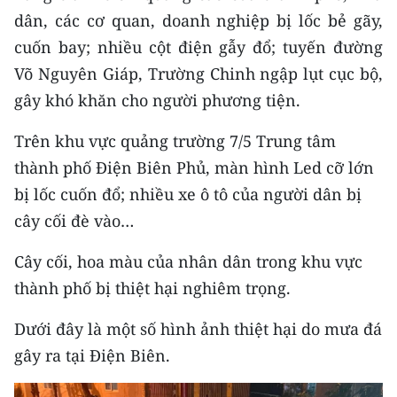
Media Pháp luật
dân, các cơ quan, doanh nghiệp bị lốc bẻ gãy,
cuốn bay; nhiều cột điện gẫy đổ; tuyến đường
Media Du lịch
Võ Nguyên Giáp, Trường Chinh ngập lụt cục bộ,
Media Thế giới
gây khó khăn cho người phương tiện.
Media Thể thao
Trên khu vực quảng trường 7/5 Trung tâm
Media Giáo dục
thành phố Điện Biên Phủ, màn hình Led cỡ lớn
bị lốc cuốn đổ; nhiều xe ô tô của người dân bị
Media Y tế
cây cối đè vào…
Media Khoa học - Công nghệ
Cây cối, hoa màu của nhân dân trong khu vực
Media Môi trường
thành phố bị thiệt hại nghiêm trọng.
Ảnh
Dưới đây là một số hình ảnh thiệt hại do mưa đá
gây ra tại Điện Biên.
Infographic