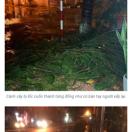
TIN MỚI
TIN ĐỊA PHƯƠNG
Trung du và miền núi phía Bắc
Đồng bằng sông Hồng
Bắc Trung Bộ
Duyên hải Nam Trung Bộ và Tây
Nguyên
Đông Nam Bộ
Cành cây bị lốc cuốn thành từng đống như có bàn tay người xếp lại.
Đồng bằng sông Cửu Long
Chuyên trang Hà Nội
Chuyên trang TP. Hồ Chí Minh