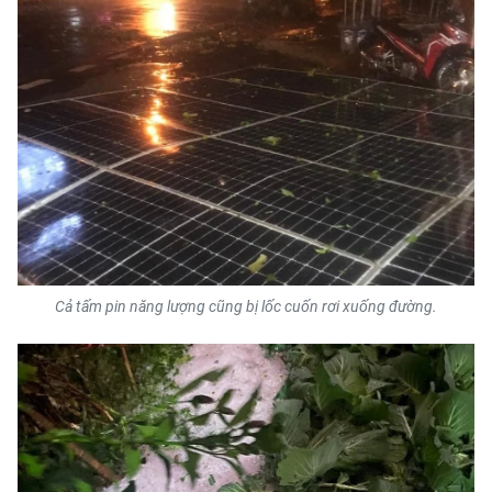
CHUYÊN ĐỀ
CÁC CHUYÊN TRANG
VỀ BÁO NHÂN DÂN
THỜI NAY
NHÂN DÂN CUỐI TUẦN
Cả tấm pin năng lượng cũng bị lốc cuốn rơi xuống đường.
NHÂN DÂN HẰNG THÁNG
MUA BÁO
ĐỌC BÁO IN