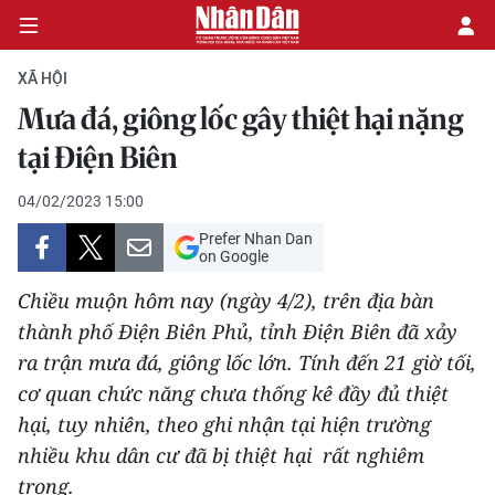
XÃ HỘI
Mưa đá, giông lốc gây thiệt hại nặng
CHÍNH TRỊ
tại Điện Biên
KINH TẾ
04/02/2023 15:00
Prefer Nhan Dan
VĂN HÓA
on Google
Chiều muộn hôm nay (ngày 4/2), trên địa bàn
XÃ HỘI
thành phố Điện Biên Phủ, tỉnh Điện Biên đã xảy
ra trận mưa đá, giông lốc lớn. Tính đến 21 giờ tối,
PHÁP LUẬT
cơ quan chức năng chưa thống kê đầy đủ thiệt
DU LỊCH
hại, tuy nhiên, theo ghi nhận tại hiện trường
nhiều khu dân cư đã bị thiệt hại rất nghiêm
THẾ GIỚI
trọng.