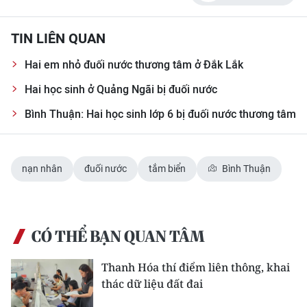
CHUYÊN ĐỀ
TIN LIÊN QUAN
CÁC CHUYÊN TRANG
Hai em nhỏ đuối nước thương tâm ở Đắk Lắk
Hai học sinh ở Quảng Ngãi bị đuối nước
VỀ BÁO NHÂN DÂN
Bình Thuận: Hai học sinh lớp 6 bị đuối nước thương tâm
THỜI NAY
nạn nhân
đuối nước
tắm biển
Bình Thuận
NHÂN DÂN CUỐI TUẦN
NHÂN DÂN HẰNG THÁNG
CÓ THỂ BẠN QUAN TÂM
MUA BÁO
Thanh Hóa thí điểm liên thông, khai
ĐỌC BÁO IN
thác dữ liệu đất đai