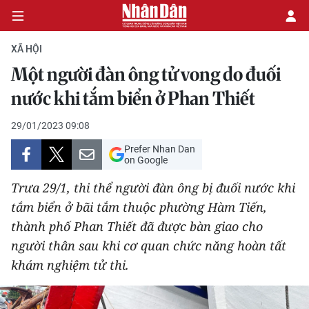
XÃ HỘI
Một người đàn ông tử vong do đuối
CHÍNH TRỊ
nước khi tắm biển ở Phan Thiết
KINH TẾ
29/01/2023 09:08
Prefer Nhan Dan
VĂN HÓA
on Google
Trưa 29/1, thi thể người đàn ông bị đuối nước khi
XÃ HỘI
tắm biển ở bãi tắm thuộc phường Hàm Tiến,
thành phố Phan Thiết đã được bàn giao cho
PHÁP LUẬT
người thân sau khi cơ quan chức năng hoàn tất
DU LỊCH
khám nghiệm tử thi.
THẾ GIỚI