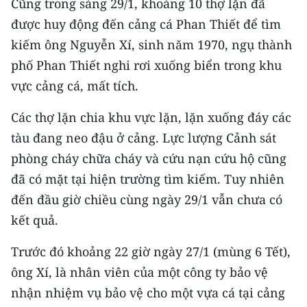
Cũng trong sáng 29/1, khoảng 10 thợ lặn đã
Media Pháp luật
được huy động đến cảng cá Phan Thiết để tìm
Media Du lịch
kiếm ông Nguyễn Xí, sinh năm 1970, ngụ thành
phố Phan Thiết nghi rơi xuống biển trong khu
Media Thế giới
vực cảng cá, mất tích.
Media Thể thao
Các thợ lặn chia khu vực lặn, lặn xuống đáy các
Media Giáo dục
tàu đang neo đậu ở cảng. Lực lượng Cảnh sát
Media Y tế
phòng cháy chữa cháy và cứu nạn cứu hộ cũng
đã có mặt tại hiện trường tìm kiếm. Tuy nhiên
Media Khoa học - Công nghệ
đến đầu giờ chiều cùng ngày 29/1 vẫn chưa có
Media Môi trường
kết quả.
Ảnh
Trước đó khoảng 22 giờ ngày 27/1 (mùng 6 Tết),
ông Xí, là nhân viên của một công ty bảo vệ
Infographic
nhận nhiệm vụ bảo vệ cho một vựa cá tại cảng