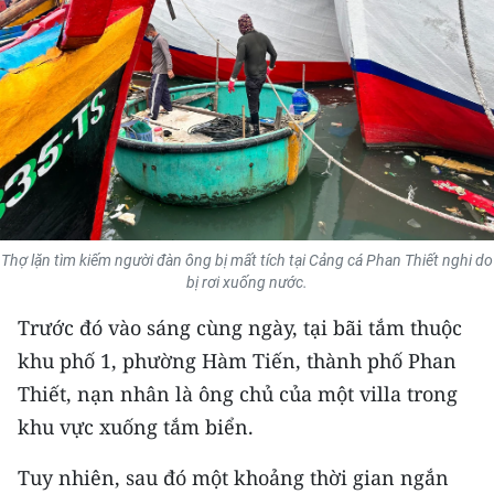
THỂ THAO
GIÁO DỤC
Y TẾ
KHOA HỌC - CÔNG NGHỆ
MÔI TRƯỜNG
Thợ lặn tìm kiếm người đàn ông bị mất tích tại Cảng cá Phan Thiết nghi do
bị rơi xuống nước.
BẠN ĐỌC
Trước đó vào sáng cùng ngày, tại bãi tắm thuộc
KIỂM CHỨNG THÔNG TIN
khu phố 1, phường Hàm Tiến, thành phố Phan
Thiết, nạn nhân là ông chủ của một villa trong
TRI THỨC CHUYÊN SÂU
khu vực xuống tắm biển.
54 DÂN TỘC VIỆT NAM
Tuy nhiên, sau đó một khoảng thời gian ngắn