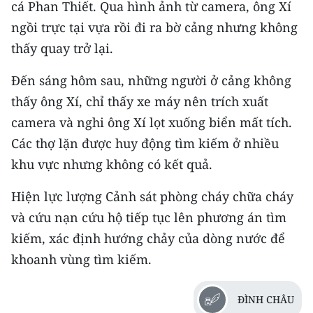
cá Phan Thiết. Qua hình ảnh từ camera, ông Xí
TIN MỚI
ngồi trực tại vựa rồi đi ra bờ cảng nhưng không
TIN ĐỊA PHƯƠNG
thấy quay trở lại.
Trung du và miền núi phía Bắc
Đến sáng hôm sau, những người ở cảng không
thấy ông Xí, chỉ thấy xe máy nên trích xuất
Đồng bằng sông Hồng
camera và nghi ông Xí lọt xuống biển mất tích.
Bắc Trung Bộ
Các thợ lặn được huy động tìm kiếm ở nhiều
khu vực nhưng không có kết quả.
Duyên hải Nam Trung Bộ và Tây
Nguyên
Hiện lực lượng Cảnh sát phòng cháy chữa cháy
và cứu nạn cứu hộ tiếp tục lên phương án tìm
Đông Nam Bộ
kiếm, xác định hướng chảy của dòng nước để
Đồng bằng sông Cửu Long
khoanh vùng tìm kiếm.
Chuyên trang Hà Nội
ĐÌNH CHÂU
Chuyên trang TP. Hồ Chí Minh