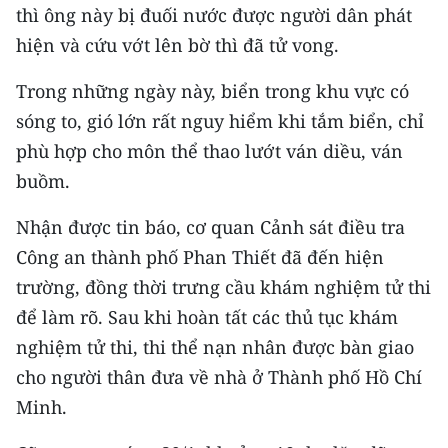
CHƯƠNG TRÌNH OCOP - MỖI XÃ
thì ông này bị đuối nước được người dân phát
MỘT SẢN PHẨM
hiện và cứu vớt lên bờ thì đã tử vong.
Trong những ngày này, biển trong khu vực có
RADIO
sóng to, gió lớn rất nguy hiểm khi tắm biển, chỉ
MEDIA CENTER
phù hợp cho môn thể thao lướt ván diều, ván
buồm.
E-Magazine
Nhận được tin báo, cơ quan Cảnh sát điều tra
Video
Công an thành phố Phan Thiết đã đến hiện
Media Chính trị
trường, đồng thời trưng cầu khám nghiệm tử thi
để làm rõ. Sau khi hoàn tất các thủ tục khám
Media Kinh tế
nghiệm tử thi, thi thể nạn nhân được bàn giao
Media Văn hóa
cho người thân đưa về nhà ở Thành phố Hồ Chí
Minh.
Media Xã hội