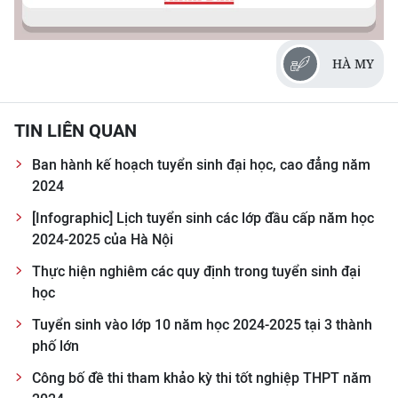
Media Pháp luật
Media Du lịch
HÀ MY
Media Thế giới
Media Thể thao
TIN LIÊN QUAN
Media Giáo dục
Ban hành kế hoạch tuyển sinh đại học, cao đẳng năm
2024
Media Y tế
[Infographic] Lịch tuyển sinh các lớp đầu cấp năm học
2024-2025 của Hà Nội
Media Khoa học - Công nghệ
Thực hiện nghiêm các quy định trong tuyển sinh đại
Media Môi trường
học
Ảnh
Tuyển sinh vào lớp 10 năm học 2024-2025 tại 3 thành
phố lớn
Infographic
Công bố đề thi tham khảo kỳ thi tốt nghiệp THPT năm