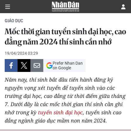
GIÁO DỤC
Mốc thời gian tuyển sinh đại học, cao
CHÍNH TRỊ
đẳng năm 2024 thí sinh cần nhớ
KINH TẾ
19/04/2024 03:29
Prefer Nhan Dan
VĂN HÓA
on Google
Năm nay, thí sinh bắt đầu tiến hành đăng ký
XÃ HỘI
nguyện vọng xét tuyển để tuyển sinh vào các
trường đại học, cao đẳng từ thời điểm giữa tháng
PHÁP LUẬT
7. Dưới đây là các mốc thời gian thí sinh cần ghi
DU LỊCH
nhớ trong kỳ
tuyển sinh đại học
, tuyển sinh cao
đẳng ngành giáo dục mầm non năm 2024.
THẾ GIỚI