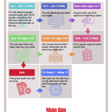
CHƯƠNG TRÌNH OCOP - MỖI XÃ
MỘT SẢN PHẨM
RADIO
MEDIA CENTER
E-Magazine
Video
Media Chính trị
Media Kinh tế
Media Văn hóa
Media Xã hội