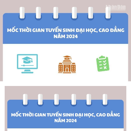
THỂ THAO
GIÁO DỤC
Y TẾ
KHOA HỌC - CÔNG NGHỆ
MÔI TRƯỜNG
BẠN ĐỌC
KIỂM CHỨNG THÔNG TIN
TRI THỨC CHUYÊN SÂU
54 DÂN TỘC VIỆT NAM