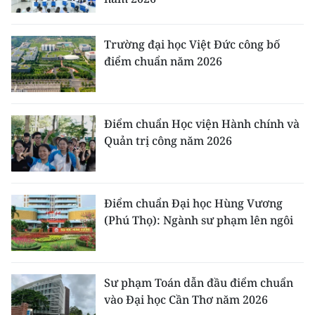
CHUYÊN ĐỀ
Trường đại học Việt Đức công bố
điểm chuẩn năm 2026
CÁC CHUYÊN TRANG
VỀ BÁO NHÂN DÂN
Điểm chuẩn Học viện Hành chính và
Quản trị công năm 2026
THỜI NAY
NHÂN DÂN CUỐI TUẦN
Điểm chuẩn Đại học Hùng Vương
NHÂN DÂN HẰNG THÁNG
(Phú Thọ): Ngành sư phạm lên ngôi
MUA BÁO
ĐỌC BÁO IN
Sư phạm Toán dẫn đầu điểm chuẩn
vào Đại học Cần Thơ năm 2026