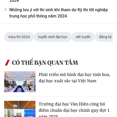
2024
TIN MỚI
Những lưu ý với thí sinh khi tham dự Kỳ thi tốt nghiệp
trung học phổ thông năm 2024
TIN ĐỊA PHƯƠNG
Trung du và miền núi phía Bắc
mùa thi 2024
tuyển sinh đại học
xét tuyển
đăng ký n
Đồng bằng sông Hồng
Bắc Trung Bộ
CÓ THỂ BẠN QUAN TÂM
Duyên hải Nam Trung Bộ và Tây
Nguyên
Phát triển mô hình đại học tinh hoa,
đại học xuất sắc tại Việt Nam
Đông Nam Bộ
Đồng bằng sông Cửu Long
Trường đại học Văn Hiến công bố
Chuyên trang Hà Nội
điểm chuẩn đại học chính quy đợt 1
Chuyên trang TP. Hồ Chí Minh
năm 2026