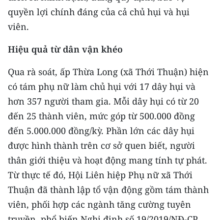
quyền lợi chính đáng của cả chủ hụi và hụi
CHUYÊN ĐỀ
viên.
CÁC CHUYÊN TRANG
Hiệu quả từ dân vận khéo
Qua rà soát, ấp Thừa Long (xã Thới Thuận) hiện
VỀ BÁO NHÂN DÂN
có tám phụ nữ làm chủ hụi với 17 dây hụi và
THỜI NAY
hơn 357 người tham gia. Mỗi dây hụi có từ 20
đến 25 thành viên, mức góp từ 500.000 đồng
NHÂN DÂN CUỐI TUẦN
đến 5.000.000 đồng/kỳ. Phần lớn các dây hụi
được hình thành trên cơ sở quen biết, người
NHÂN DÂN HẰNG THÁNG
thân giới thiệu và hoạt động mang tính tự phát.
MUA BÁO
Từ thực tế đó, Hội Liên hiệp Phụ nữ xã Thới
Thuận đã thành lập tổ vận động gồm tám thành
ĐỌC BÁO IN
viên, phối hợp các ngành tăng cường tuyên
truyền, phổ biến Nghị định số 19/2019/NĐ-CP