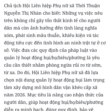
TIN MỚI
Chủ tịch Hội Liên hiệp Phụ nữ xã Thới Thuận
Nguyễn Thị Nhàn cho biết: Những vụ việc nêu
TIN ĐỊA PHƯƠNG
trên không chỉ gây tổn thất kinh tế cho người
dân mà còn ảnh hưởng đến tình làng nghĩa
Trung du và miền núi phía Bắc
xóm, phát sinh mâu thuẫn, khiếu kiện và tác
Đồng bằng sông Hồng
động tiêu cực đến tình hình an ninh trật tự ở cơ
sở. Việc đưa các quy định của pháp luật vào
Bắc Trung Bộ
quản lý hoạt động hụi/họ/biêu/phường là yêu
Duyên hải Nam Trung Bộ và Tây
cầu cần thiết nhằm phòng ngừa rủi ro từ sớm,
Nguyên
từ xa. Do đó, Hội Liên hiệp Phụ nữ xã đã lựa
Đông Nam Bộ
chọn nội dung quản lý hoạt động hụi làm trọng
tâm xây dựng mô hình dân vận khéo cấp xã
Đồng bằng sông Cửu Long
năm 2026. Mục tiêu là nâng cao nhận thức của
Chuyên trang Hà Nội
người dân, giúp hoạt động hụi/họ/biêu/phường
diễn ra minh bạch, đúng quy định, bảo vệ
Chuyên trang TP. Hồ Chí Minh