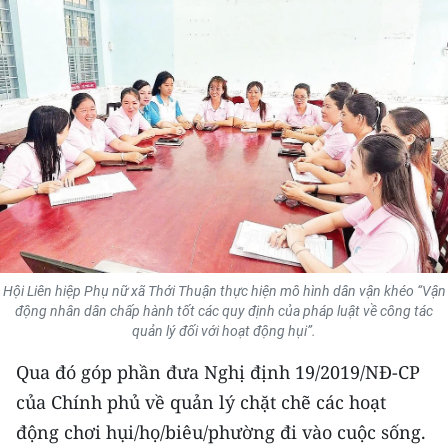
THỂ THAO
GIÁO DỤC
Y TẾ
KHOA HỌC - CÔNG NGHỆ
MÔI TRƯỜNG
BẠN ĐỌC
Hội Liên hiệp Phụ nữ xã Thới Thuận thực hiện mô hình dân vận khéo “Vận
KIỂM CHỨNG THÔNG TIN
động nhân dân chấp hành tốt các quy định của pháp luật về công tác
quản lý đối với hoạt động hụi”.
TRI THỨC CHUYÊN SÂU
Qua đó góp phần đưa Nghị định 19/2019/NĐ-CP
của Chính phủ về quản lý chặt chẽ các hoạt
54 DÂN TỘC VIỆT NAM
động chơi hụi/họ/biêu/phường đi vào cuộc sống.