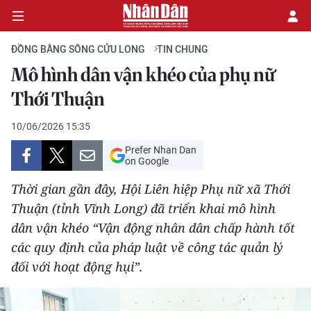
ĐỒNG BẰNG SÔNG CỬU LONG
TIN CHUNG
Mô hình dân vận khéo của phụ nữ
CHÍNH TRỊ
Thới Thuận
KINH TẾ
10/06/2026 15:35
Prefer Nhan Dan
VĂN HÓA
on Google
Thời gian gần đây, Hội Liên hiệp Phụ nữ xã Thới
XÃ HỘI
Thuận (tỉnh Vĩnh Long) đã triển khai mô hình
dân vận khéo “Vận động nhân dân chấp hành tốt
PHÁP LUẬT
các quy định của pháp luật về công tác quản lý
DU LỊCH
đối với hoạt động hụi”.
THẾ GIỚI