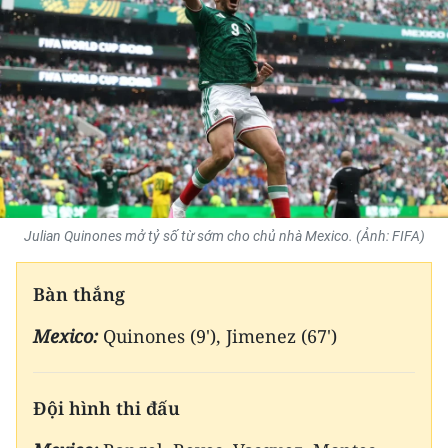
THỂ THAO
GIÁO DỤC
Y TẾ
KHOA HỌC - CÔNG NGHỆ
MÔI TRƯỜNG
Julian Quinones mở tỷ số từ sớm cho chủ nhà Mexico. (Ảnh: FIFA)
BẠN ĐỌC
Bàn thắng
KIỂM CHỨNG THÔNG TIN
Mexico:
Quinones (9'), Jimenez (67')
TRI THỨC CHUYÊN SÂU
Đội hình thi đấu
54 DÂN TỘC VIỆT NAM