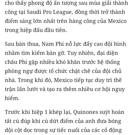
cho thấy phong độ ấn tượng sau mùa giải thành
TIN MỚI
công tại Saudi Pro League, đồng thời trở thành
TIN ĐỊA PHƯƠNG
điểm sáng lớn nhất trên hàng công của Mexico
trong hiệp đấu đầu tiên.
Trung du và miền núi phía Bắc
Sau bàn thua, Nam Phi nỗ lực đẩy cao đội hình
Đồng bằng sông Hồng
nhằm tìm kiếm bàn gỡ. Tuy nhiên, đại diện
Bắc Trung Bộ
châu Phi gặp nhiều khó khăn trước hệ thống
phòng ngự được tổ chức chặt chẽ của đội chủ
Duyên hải Nam Trung Bộ và Tây
nhà. Trong khi đó, Mexico tiếp tục duy trì thế
Nguyên
trận lấn lướt và tạo ra thêm nhiều cơ hội nguy
Đông Nam Bộ
hiểm.
Đồng bằng sông Cửu Long
Trước khi hiệp 1 khép lại, Quinones suýt hoàn
tất cú đúp khi cú dứt điểm của anh đưa bóng
Chuyên trang Hà Nội
dội cột dọc trong sự tiếc nuối của các cổ động
Chuyên trang TP. Hồ Chí Minh