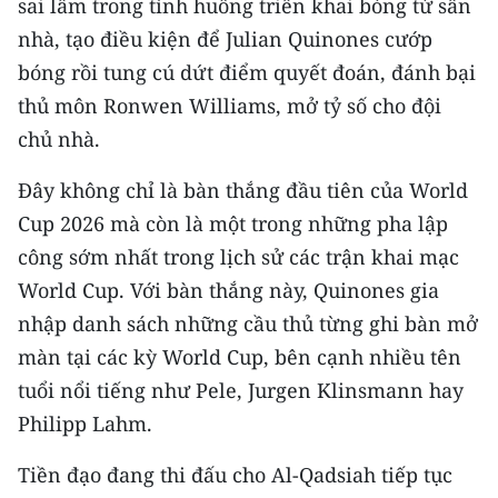
sai lầm trong tình huống triển khai bóng từ sân
Media Pháp luật
nhà, tạo điều kiện để Julian Quinones cướp
Media Du lịch
bóng rồi tung cú dứt điểm quyết đoán, đánh bại
thủ môn Ronwen Williams, mở tỷ số cho đội
Media Thế giới
chủ nhà.
Media Thể thao
Đây không chỉ là bàn thắng đầu tiên của World
Media Giáo dục
Cup 2026 mà còn là một trong những pha lập
Media Y tế
công sớm nhất trong lịch sử các trận khai mạc
World Cup. Với bàn thắng này, Quinones gia
Media Khoa học - Công nghệ
nhập danh sách những cầu thủ từng ghi bàn mở
Media Môi trường
màn tại các kỳ World Cup, bên cạnh nhiều tên
tuổi nổi tiếng như Pele, Jurgen Klinsmann hay
Ảnh
Philipp Lahm.
Infographic
Tiền đạo đang thi đấu cho Al-Qadsiah tiếp tục