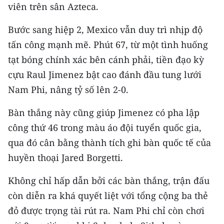
viên trên sân Azteca.
CHUYÊN ĐỀ
Bước sang hiệp 2, Mexico vẫn duy trì nhịp độ
tấn công mạnh mẽ. Phút 67, từ một tình huống
CÁC CHUYÊN TRANG
tạt bóng chính xác bên cánh phải, tiền đạo kỳ
cựu Raul Jimenez bật cao đánh đầu tung lưới
VỀ BÁO NHÂN DÂN
Nam Phi, nâng tỷ số lên 2-0.
THỜI NAY
Bàn thắng này cũng giúp Jimenez có pha lập
NHÂN DÂN CUỐI TUẦN
công thứ 46 trong màu áo đội tuyển quốc gia,
qua đó cân bằng thành tích ghi bàn quốc tế của
NHÂN DÂN HẰNG THÁNG
huyền thoại Jared Borgetti.
MUA BÁO
Không chỉ hấp dẫn bởi các bàn thắng, trận đấu
còn diễn ra khá quyết liệt với tổng cộng ba thẻ
ĐỌC BÁO IN
đỏ được trọng tài rút ra. Nam Phi chỉ còn chơi