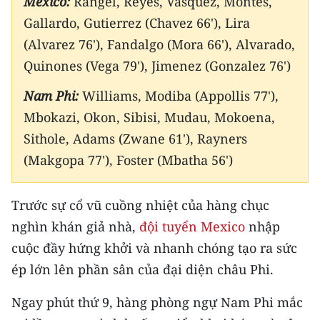
Mexico:
Rangel, Reyes, Vasquez, Montes,
CHƯƠNG TRÌNH OCOP - MỖI XÃ
Gallardo, Gutierrez (Chavez 66'), Lira
MỘT SẢN PHẨM
(Alvarez 76'), Fandalgo (Mora 66'), Alvarado,
Quinones (Vega 79'), Jimenez (Gonzalez 76')
RADIO
Nam Phi:
Williams, Modiba (Appollis 77'),
MEDIA CENTER
Mbokazi, Okon, Sibisi, Mudau, Mokoena,
E-Magazine
Sithole, Adams (Zwane 61'), Rayners
(Makgopa 77'), Foster (Mbatha 56')
Video
Media Chính trị
Trước sự cổ vũ cuồng nhiệt của hàng chục
nghìn khán giả nhà,
đội tuyển Mexico
nhập
Media Kinh tế
cuộc đầy hứng khởi và nhanh chóng tạo ra sức
Media Văn hóa
ép lớn lên phần sân của đại diện châu Phi.
Media Xã hội
Ngay phút thứ 9, hàng phòng ngự Nam Phi mắc