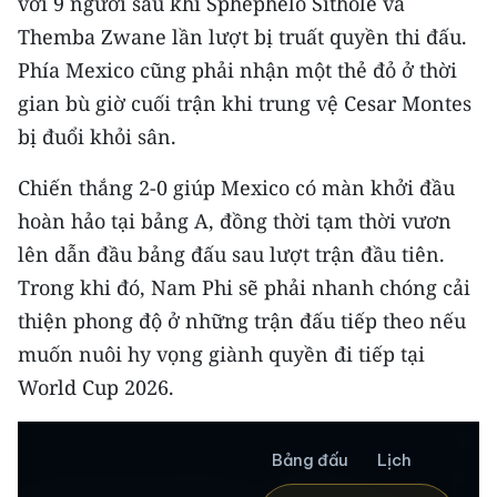
với 9 người sau khi Sphephelo Sithole và
ENGLISH
Themba Zwane lần lượt bị truất quyền thi đấu.
中文
Phía Mexico cũng phải nhận một thẻ đỏ ở thời
gian bù giờ cuối trận khi trung vệ Cesar Montes
FRANÇAIS
bị đuổi khỏi sân.
РУССКИЙ
Chiến thắng 2-0 giúp Mexico có màn khởi đầu
hoàn hảo tại bảng A, đồng thời tạm thời vươn
ESPAÑOL
lên dẫn đầu bảng đấu sau lượt trận đầu tiên.
한국어
Trong khi đó, Nam Phi sẽ phải nhanh chóng cải
thiện phong độ ở những trận đấu tiếp theo nếu
muốn nuôi hy vọng giành quyền đi tiếp tại
World Cup 2026.