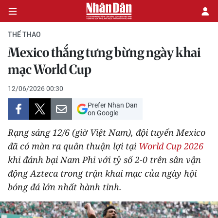
THỂ THAO
Mexico thắng tưng bừng ngày khai
CHÍNH TRỊ
mạc World Cup
KINH TẾ
12/06/2026 00:30
Prefer Nhan Dan
VĂN HÓA
on Google
Rạng sáng 12/6 (giờ Việt Nam), đội tuyển Mexico
XÃ HỘI
đã có màn ra quân thuận lợi tại
World Cup 2026
khi đánh bại Nam Phi với tỷ số 2-0 trên sân vận
PHÁP LUẬT
động Azteca trong trận khai mạc của ngày hội
DU LỊCH
bóng đá lớn nhất hành tinh.
THẾ GIỚI