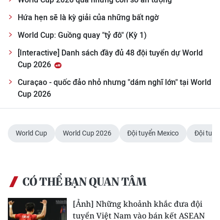
Hứa hẹn sẽ là kỳ giải của những bất ngờ
World Cup: Guồng quay "tỷ đô" (Kỳ 1)
[Interactive] Danh sách đầy đủ 48 đội tuyển dự World
Cup 2026
Curaçao - quốc đảo nhỏ nhưng "dám nghĩ lớn" tại World
Cup 2026
World Cup
World Cup 2026
Đội tuyển Mexico
Đội tuy
CÓ THỂ BẠN QUAN TÂM
[Ảnh] Những khoảnh khắc đưa đội
tuyển Việt Nam vào bán kết ASEAN