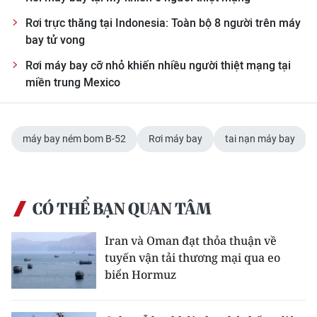
ENGLISH
Rơi trực thăng tại Indonesia: Toàn bộ 8 người trên máy
bay tử vong
中文
Rơi máy bay cỡ nhỏ khiến nhiều người thiệt mạng tại
FRANÇAIS
miền trung Mexico
РУССКИЙ
máy bay ném bom B-52
Rơi máy bay
tai nạn máy bay
ESPAÑOL
한국어
CÓ THỂ BẠN QUAN TÂM
Iran và Oman đạt thỏa thuận về
tuyến vận tải thương mại qua eo
biển Hormuz