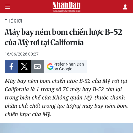
THẾ GIỚI
Máy bay ném bom chiến lược B-52
CHÍNH TRỊ
của Mỹ rơi tại California
KINH TẾ
16/06/2026 00:27
Prefer Nhan Dan
VĂN HÓA
on Google
Máy bay ném bom chiến lược B-52 của Mỹ rơi tại
XÃ HỘI
California là 1 trong số 76 máy bay B-52 còn lại
trong biên chế của Không quân Mỹ, thuộc thành
PHÁP LUẬT
phần chủ chốt trong lực lượng máy bay ném bom
DU LỊCH
chiến lược của Mỹ.​
THẾ GIỚI