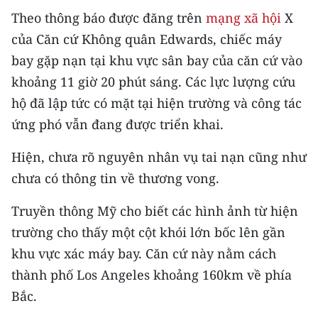
CHƯƠNG TRÌNH OCOP - MỖI XÃ
Theo thông báo được đăng trên
mạng xã hội
X
MỘT SẢN PHẨM
của Căn cứ Không quân Edwards, chiếc máy
bay gặp nạn tại khu vực sân bay của căn cứ vào
RADIO
khoảng 11 giờ 20 phút sáng. Các lực lượng cứu
hộ đã lập tức có mặt tại hiện trường và công tác
MEDIA CENTER
ứng phó vẫn đang được triển khai.
E-Magazine
Hiện, chưa rõ nguyên nhân vụ tai nạn cũng như
Video
chưa có thông tin về thương vong.
Media Chính trị
Truyền thông Mỹ cho biết các hình ảnh từ hiện
Media Kinh tế
trường cho thấy một cột khói lớn bốc lên gần
khu vực xác máy bay. Căn cứ này nằm cách
Media Văn hóa
thành phố Los Angeles khoảng 160km về phía
Media Xã hội
Bắc.