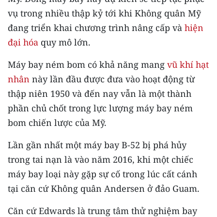
TIN MỚI
vụ trong nhiều thập kỷ tới khi Không quân Mỹ
đang triển khai chương trình nâng cấp và
hiện
TIN ĐỊA PHƯƠNG
đại hóa
quy mô lớn.
Trung du và miền núi phía Bắc
Máy bay ném bom có khả năng mang
vũ khí hạt
Đồng bằng sông Hồng
nhân
này lần đầu được đưa vào hoạt động từ
thập niên 1950 và đến nay vẫn là một thành
Bắc Trung Bộ
phần chủ chốt trong lực lượng máy bay ném
Duyên hải Nam Trung Bộ và Tây
bom chiến lược của Mỹ.
Nguyên
Lần gần nhất một máy bay B-52 bị phá hủy
Đông Nam Bộ
trong tai nạn là vào năm 2016, khi một chiếc
Đồng bằng sông Cửu Long
máy bay loại này gặp sự cố trong lúc cất cánh
tại căn cứ Không quân Andersen ở đảo Guam.
Chuyên trang Hà Nội
Căn cứ Edwards là trung tâm thử nghiệm bay
Chuyên trang TP. Hồ Chí Minh