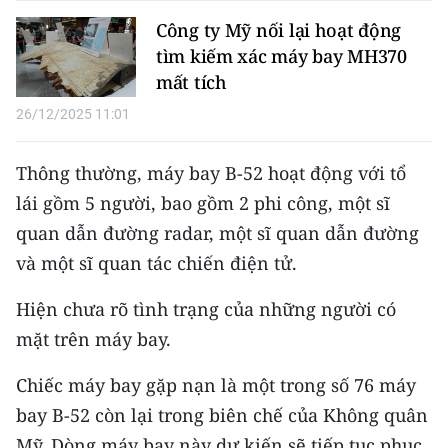
Media Pháp luật
Công ty Mỹ nối lại hoạt động
Media Du lịch
tìm kiếm xác máy bay MH370
mất tích
Media Thế giới
26/12/2025 11:01
Media Thể thao
Thông thường, máy bay B-52 hoạt động với tổ
Media Giáo dục
lái gồm 5 người, bao gồm 2 phi công, một sĩ
Media Y tế
quan dẫn đường radar, một sĩ quan dẫn đường
và một sĩ quan tác chiến điện tử.
Media Khoa học - Công nghệ
Hiện chưa rõ tình trạng của những người có
Media Môi trường
mặt trên máy bay.
Ảnh
Chiếc máy bay gặp nạn là một trong số 76 máy
Infographic
bay B-52 còn lại trong biên chế của Không quân
Mỹ. Dòng máy bay này dự kiến sẽ tiếp tục phục