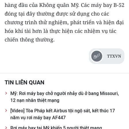
hàng đầu của Không quân Mỹ. Các máy bay B-52
CHUYÊN ĐỀ
đóng tại đây thường được sử dụng cho các
chương trình thử nghiệm, phát triển và hiện đại
CÁC CHUYÊN TRANG
hóa khí tài hơn là thực hiện các nhiệm vụ tác
chiến thông thường.
VỀ BÁO NHÂN DÂN
TTXVN
THỜI NAY
NHÂN DÂN CUỐI TUẦN
TIN LIÊN QUAN
NHÂN DÂN HẰNG THÁNG
Mỹ: Rơi máy bay chở người nhảy dù ở bang Missouri,
MUA BÁO
12 nạn nhân thiệt mạng
[Video] Tòa Pháp kết Airbus tội ngộ sát, kết thúc 17
ĐỌC BÁO IN
năm vụ rơi máy bay AF447
Rơi máy bay tại Mỹ khiến 5 người thiệt mạng