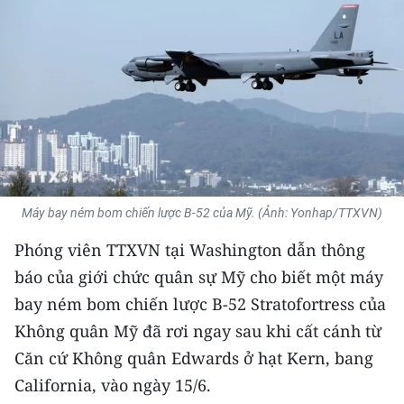
THỂ THAO
GIÁO DỤC
Y TẾ
KHOA HỌC - CÔNG NGHỆ
MÔI TRƯỜNG
Máy bay ném bom chiến lược B-52 của Mỹ. (Ảnh: Yonhap/TTXVN)
BẠN ĐỌC
Phóng viên TTXVN tại Washington dẫn thông
báo của giới chức quân sự Mỹ cho biết một máy
KIỂM CHỨNG THÔNG TIN
bay ném bom chiến lược B-52 Stratofortress của
TRI THỨC CHUYÊN SÂU
Không quân Mỹ đã rơi ngay sau khi cất cánh từ
Căn cứ Không quân Edwards ở hạt Kern, bang
54 DÂN TỘC VIỆT NAM
California, vào ngày 15/6.