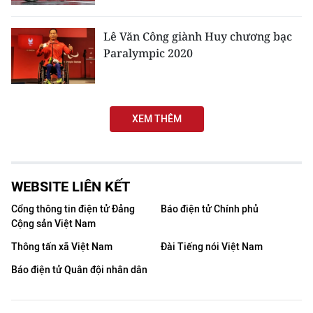
Media Pháp luật
Media Du lịch
Lê Văn Công giành Huy chương bạc
Paralympic 2020
Media Thế giới
Media Thể thao
XEM THÊM
Media Giáo dục
Media Y tế
WEBSITE LIÊN KẾT
Media Khoa học - Công nghệ
Cổng thông tin điện tử Đảng
Báo điện tử Chính phủ
Media Môi trường
Cộng sản Việt Nam
Thông tấn xã Việt Nam
Đài Tiếng nói Việt Nam
Ảnh
Báo điện tử Quân đội nhân dân
Infographic