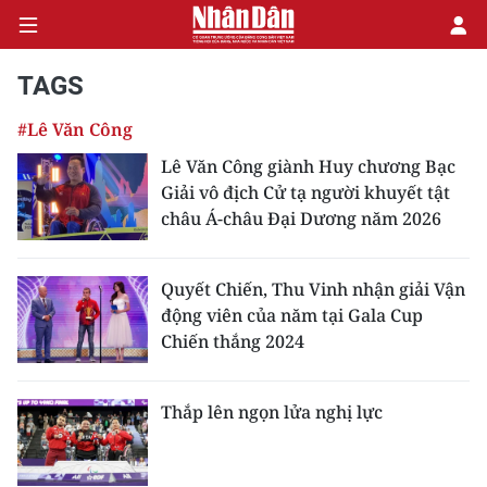
TAGS
#Lê Văn Công
CHÍNH TRỊ
Lê Văn Công giành Huy chương Bạc
Giải vô địch Cử tạ người khuyết tật
KINH TẾ
châu Á-châu Đại Dương năm 2026
VĂN HÓA
Quyết Chiến, Thu Vinh nhận giải Vận
XÃ HỘI
động viên của năm tại Gala Cup
Chiến thắng 2024
PHÁP LUẬT
DU LỊCH
Thắp lên ngọn lửa nghị lực
THẾ GIỚI