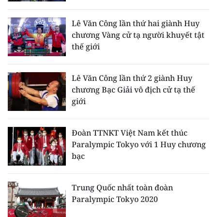
CHƯƠNG TRÌNH OCOP - MỖI XÃ
MỘT SẢN PHẨM
Lê Văn Công lần thứ hai giành Huy
chương Vàng cử tạ người khuyết tật
thế giới
RADIO
MEDIA CENTER
Lê Văn Công lần thứ 2 giành Huy
chương Bạc Giải vô địch cử tạ thế
E-Magazine
giới
Video
Đoàn TTNKT Việt Nam kết thúc
Media Chính trị
Paralympic Tokyo với 1 Huy chương
bạc
Media Kinh tế
Media Văn hóa
Trung Quốc nhất toàn đoàn
Paralympic Tokyo 2020
Media Xã hội