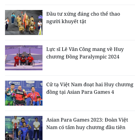
THỂ THAO
Đầu tư xứng đáng cho thể thao
người khuyết tật
GIÁO DỤC
Y TẾ
Lực sĩ Lê Văn Công mang về Huy
KHOA HỌC - CÔNG NGHỆ
chương Đồng Paralympic 2024
MÔI TRƯỜNG
BẠN ĐỌC
Cử tạ Việt Nam đoạt hai Huy chương
đồng tại Asian Para Games 4
KIỂM CHỨNG THÔNG TIN
TRI THỨC CHUYÊN SÂU
Asian Para Games 2023: Đoàn Việt
Nam có tấm huy chương đầu tiên
54 DÂN TỘC VIỆT NAM