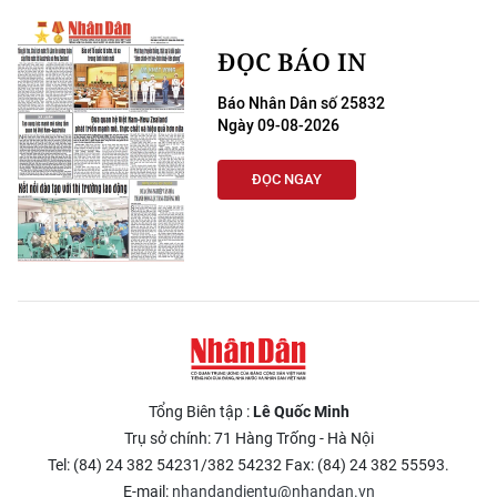
TIN MỚI
ĐỌC BÁO IN
TIN ĐỊA PHƯƠNG
Báo Nhân Dân số 25832
Trung du và miền núi phía Bắc
Ngày 09-08-2026
Đồng bằng sông Hồng
ĐỌC NGAY
Bắc Trung Bộ
Duyên hải Nam Trung Bộ và Tây
Nguyên
Đông Nam Bộ
Đồng bằng sông Cửu Long
Tổng Biên tập :
Lê Quốc Minh
Trụ sở chính: 71 Hàng Trống - Hà Nội
Chuyên trang Hà Nội
Tel: (84) 24 382 54231/382 54232 Fax: (84) 24 382 55593.
Chuyên trang TP. Hồ Chí Minh
E-mail:
nhandandientu@nhandan.vn