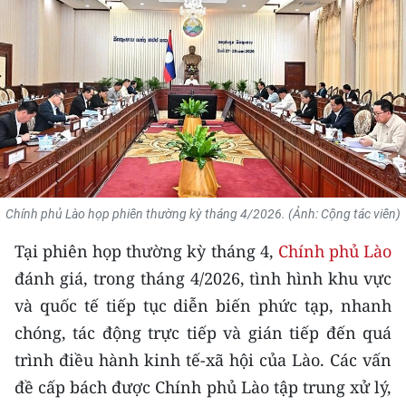
THỂ THAO
GIÁO DỤC
Y TẾ
KHOA HỌC - CÔNG NGHỆ
MÔI TRƯỜNG
Chính phủ Lào họp phiên thường kỳ tháng 4/2026. (Ảnh: Cộng tác viên)
BẠN ĐỌC
Tại phiên họp thường kỳ tháng 4,
Chính phủ Lào
đánh giá, trong tháng 4/2026, tình hình khu vực
KIỂM CHỨNG THÔNG TIN
và quốc tế tiếp tục diễn biến phức tạp, nhanh
TRI THỨC CHUYÊN SÂU
chóng, tác động trực tiếp và gián tiếp đến quá
trình điều hành kinh tế-xã hội của Lào. Các vấn
54 DÂN TỘC VIỆT NAM
đề cấp bách được Chính phủ Lào tập trung xử lý,