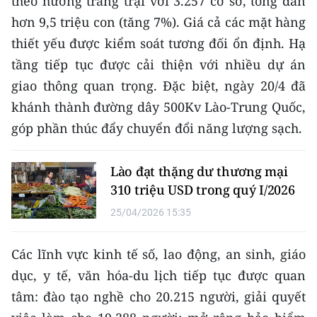
theo hướng trang trại với 3.257 cơ sở, tổng đàn
TIN MỚI
hơn 9,5 triệu con (tăng 7%). Giá cả các mặt hàng
thiết yếu được kiểm soát tương đối ổn định. Hạ
TIN ĐỊA PHƯƠNG
tầng tiếp tục được cải thiện với nhiều dự án
Trung du và miền núi phía Bắc
giao thông quan trọng. Đặc biệt, ngày 20/4 đã
khánh thành đường dây 500Kv Lào-Trung Quốc,
Đồng bằng sông Hồng
góp phần thúc đẩy chuyển đổi năng lượng sạch.
Bắc Trung Bộ
Lào đạt thặng dư thương mại
Duyên hải Nam Trung Bộ và Tây
310 triệu USD trong quý I/2026
Nguyên
25/04/2026 15:35
Đông Nam Bộ
Đồng bằng sông Cửu Long
Các lĩnh vực kinh tế số, lao động, an sinh, giáo
dục, y tế, văn hóa-du lịch tiếp tục được quan
Chuyên trang Hà Nội
tâm: đào tạo nghề cho 20.215 người, giải quyết
Chuyên trang TP. Hồ Chí Minh