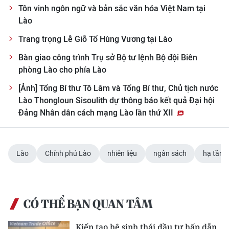
Tôn vinh ngôn ngữ và bản sắc văn hóa Việt Nam tại
Lào
Trang trọng Lễ Giỗ Tổ Hùng Vương tại Lào
Bàn giao công trình Trụ sở Bộ tư lệnh Bộ đội Biên
phòng Lào cho phía Lào
[Ảnh] Tổng Bí thư Tô Lâm và Tổng Bí thư, Chủ tịch nước
Lào Thongloun Sisoulith dự thông báo kết quả Đại hội
Đảng Nhân dân cách mạng Lào lần thứ XII
Lào
Chính phủ Lào
nhiên liệu
ngân sách
hạ tầng
CÓ THỂ BẠN QUAN TÂM
Kiến tạo hệ sinh thái đầu tư hấp dẫn