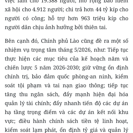
việc làm cho 19.388 người; mở rộng bảo hiểm
xã hội cho 4.912 người; chi trả hơn 44 tỷ kíp cho
CHUYÊN ĐỀ
người có công; hỗ trợ hơn 963 triệu kíp cho
người dân chịu ảnh hưởng bởi thiên tai.
CÁC CHUYÊN TRANG
Bên cạnh đó, Chính phủ Lào cũng đề ra một số
VỀ BÁO NHÂN DÂN
nhiệm vụ trọng tâm tháng 5/2026, như: Tiếp tục
thực hiện các mục tiêu của kế hoạch năm và
THỜI NAY
chiến lược 5 năm 2026-2030; giữ vững ổn định
NHÂN DÂN CUỐI TUẦN
chính trị, bảo đảm quốc phòng-an ninh, kiểm
soát tội phạm và tai nạn giao thông; tiếp tục
NHÂN DÂN HẰNG THÁNG
tăng thu ngân sách, đẩy mạnh hiện đại hóa
quản lý tài chính; đẩy nhanh tiến độ các dự án
MUA BÁO
hạ tầng trọng điểm và các dự án kết nối khu
ĐỌC BÁO IN
vực; điều hành chính sách tiền tệ linh hoạt,
kiểm soát lạm phát, ổn định tỷ giá và quản lý