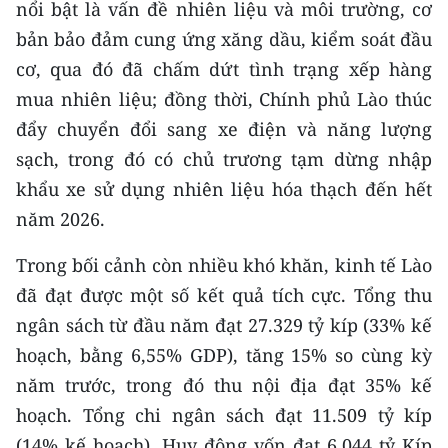
nổi bật là vấn đề nhiên liệu và môi trường, cơ
CHƯƠNG TRÌNH OCOP - MỖI XÃ
MỘT SẢN PHẨM
bản bảo đảm cung ứng xăng dầu, kiểm soát đầu
cơ, qua đó đã chấm dứt tình trạng xếp hàng
RADIO
mua nhiên liệu; đồng thời, Chính phủ Lào thúc
đẩy chuyển đổi sang xe điện và năng lượng
MEDIA CENTER
sạch, trong đó có chủ trương tạm dừng nhập
khẩu xe sử dụng nhiên liệu hóa thạch đến hết
E-Magazine
năm 2026.
Video
Trong bối cảnh còn nhiều khó khăn, kinh tế Lào
Media Chính trị
đã đạt được một số kết quả tích cực. Tổng thu
ngân sách từ đầu năm đạt 27.329 tỷ kíp (33% kế
Media Kinh tế
hoạch, bằng 6,55% GDP), tăng 15% so cùng kỳ
Media Văn hóa
năm trước, trong đó thu nội địa đạt 35% kế
Media Xã hội
hoạch. Tổng chi ngân sách đạt 11.509 tỷ kíp
(14% kế hoạch). Huy động vốn đạt 6.044 tỷ Kíp