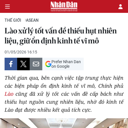
THẾ GIỚI
ASEAN
Lào xử lý tốt vấn đề thiếu hụt nhiên
CHÍNH TRỊ
liệu, giữ ổn định kinh tế vĩ mô
KINH TẾ
01/05/2026 16:15
Prefer Nhan Dan
VĂN HÓA
on Google
Thời gian qua, bên cạnh việc tập trung thực hiện
XÃ HỘI
các biện pháp ổn định kinh tế vĩ mô, Chính phủ
Lào
cũng đã xử lý tốt các vấn đề cấp bách như
PHÁP LUẬT
thiếu hụt nguồn cung nhiên liệu, nhờ đó kinh tế
DU LỊCH
Lào đạt được nhiều kết quả tích cực.
THẾ GIỚI