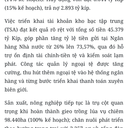
Media Pháp luật
(15% kế hoạch), trả nợ 2.893 tỷ kíp.
Media Du lịch
Việc triển khai tài khoản kho bạc tập trung
Media Thế giới
(TSA) đạt kết quả rõ rệt với tổng số tiền 45.379
tỷ Kíp, góp phần tăng tỷ lệ tiền gửi tại Ngân
Media Thể thao
hàng Nhà nước từ 26% lên 73,57%, qua đó hỗ
Media Giáo dục
trợ ổn định tài chính-tiền tệ và kiểm soát lạm
phát. Công tác quản lý ngoại tệ được tăng
Media Y tế
cường, thu hút thêm ngoại tệ vào hệ thống ngân
Media Khoa học - Công nghệ
hàng và từng bước triển khai thanh toán xuyên
biên giới.
Media Môi trường
Sản xuất, nông nghiệp tiếp tục là trụ cột quan
Ảnh
trọng khi hoàn thành gieo trồng lúa vụ chiêm
Infographic
98.440ha (100% kế hoạch); chăn nuôi phát triển