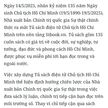
CHƯƠNG TRÌNH OCOP - MỖI XÃ
Ngày 14/5/2025, nhân kỷ niệm 135 năm Ngày
MỘT SẢN PHẨM
sinh Chủ tịch Hồ Chí Minh (19/5/1890-19/5/2025),
Nhà xuất bản Chính trị quốc gia Sự thật chính
RADIO
thức ra mắt Tủ sách điện tử Chủ tịch Hồ Chí
Minh trên nền tảng Stbook.vn. Tủ sách gồm 135
MEDIA CENTER
cuốn sách có giá trị về cuộc đời, sự nghiệp, tư
E-Magazine
tưởng, đạo đức và phong cách Hồ Chí Minh,
được phục vụ miễn phí tới bạn đọc trong và
Video
ngoài nước.
Media Chính trị
Việc xây dựng Tủ sách điện tử Chủ tịch Hồ Chí
Media Kinh tế
Minh thể hiện định hướng chiến lược của Nhà
xuất bản Chính trị quốc gia Sự thật trong việc
Media Văn hóa
đưa sách lý luận, chính trị tiếp cận bạn đọc trên
Media Xã hội
môi trường số. Thay vì chỉ tiếp cận qua sách