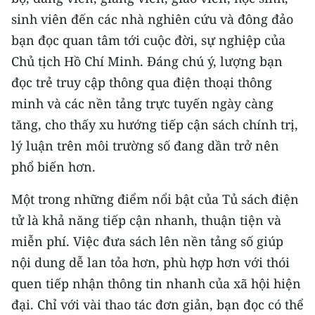
sinh viên đến các nhà nghiên cứu và đông đảo
CHUYÊN ĐỀ
bạn đọc quan tâm tới cuộc đời, sự nghiệp của
Chủ tịch Hồ Chí Minh. Đáng chú ý, lượng bạn
CÁC CHUYÊN TRANG
đọc trẻ truy cập thông qua điện thoại thông
minh và các nền tảng trực tuyến ngày càng
VỀ BÁO NHÂN DÂN
tăng, cho thấy xu hướng tiếp cận sách chính trị,
THỜI NAY
lý luận trên môi trường số đang dần trở nên
phổ biến hơn.
NHÂN DÂN CUỐI TUẦN
Một trong những điểm nổi bật của Tủ sách điện
NHÂN DÂN HẰNG THÁNG
tử là khả năng tiếp cận nhanh, thuận tiện và
miễn phí. Việc đưa sách lên nền tảng số giúp
MUA BÁO
nội dung dễ lan tỏa hơn, phù hợp hơn với thói
ĐỌC BÁO IN
quen tiếp nhận thông tin nhanh của xã hội hiện
đại. Chỉ với vài thao tác đơn giản, bạn đọc có thể