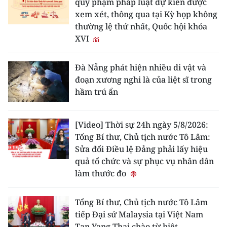
quy phạm pháp luật dự kiến được
xem xét, thông qua tại Kỳ họp không
thường lệ thứ nhất, Quốc hội khóa
XVI
Đà Nẵng phát hiện nhiều di vật và
đoạn xương nghi là của liệt sĩ trong
hầm trú ẩn
[Video] Thời sự 24h ngày 5/8/2026:
Tổng Bí thư, Chủ tịch nước Tô Lâm:
Sửa đổi Điều lệ Đảng phải lấy hiệu
quả tổ chức và sự phục vụ nhân dân
làm thước đo
Tổng Bí thư, Chủ tịch nước Tô Lâm
tiếp Đại sứ Malaysia tại Việt Nam
Tan Yang Thai chào từ biệt