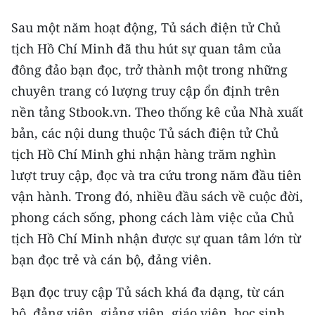
TIN MỚI
Sau một năm hoạt động, Tủ sách điện tử Chủ
TIN ĐỊA PHƯƠNG
tịch Hồ Chí Minh đã thu hút sự quan tâm của
đông đảo bạn đọc, trở thành một trong những
Trung du và miền núi phía Bắc
chuyên trang có lượng truy cập ổn định trên
Đồng bằng sông Hồng
nền tảng Stbook.vn. Theo thống kê của Nhà xuất
bản, các nội dung thuộc Tủ sách điện tử Chủ
Bắc Trung Bộ
tịch Hồ Chí Minh ghi nhận hàng trăm nghìn
Duyên hải Nam Trung Bộ và Tây
lượt truy cập, đọc và tra cứu trong năm đầu tiên
Nguyên
vận hành. Trong đó, nhiều đầu sách về cuộc đời,
phong cách sống, phong cách làm việc của Chủ
Đông Nam Bộ
tịch Hồ Chí Minh nhận được sự quan tâm lớn từ
Đồng bằng sông Cửu Long
bạn đọc trẻ và cán bộ, đảng viên.
Chuyên trang Hà Nội
Bạn đọc truy cập Tủ sách khá đa dạng, từ cán
bộ, đảng viên, giảng viên, giáo viên, học sinh,
Chuyên trang TP. Hồ Chí Minh