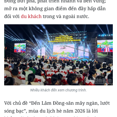
Đồng bứt phá, phát triển nhanh và bền vững;
CHƯƠNG TRÌNH OCOP - MỖI XÃ
mở ra một không gian điểm đến đầy hấp dẫn
MỘT SẢN PHẨM
đối với
du khách
trong và ngoài nước.
RADIO
MEDIA CENTER
E-Magazine
Video
Media Chính trị
Media Kinh tế
Nhiều khách đến xem chương trình.
Media Văn hóa
Với chủ đề “Đến Lâm Đồng-săn mây ngàn, lướt
Media Xã hội
sóng bạc”, mùa du lịch hè năm 2026 là lời