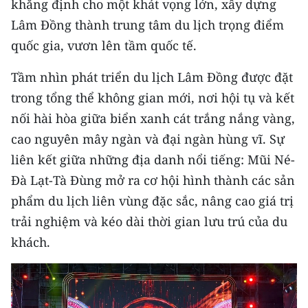
khẳng định cho một khát vọng lớn, xây dựng
Media Pháp luật
Lâm Đồng thành trung tâm du lịch trọng điểm
Media Du lịch
quốc gia, vươn lên tầm quốc tế.
Media Thế giới
Tầm nhìn phát triển du lịch Lâm Đồng được đặt
Media Thể thao
trong tổng thể không gian mới, nơi hội tụ và kết
nối hài hòa giữa biển xanh cát trắng nắng vàng,
Media Giáo dục
cao nguyên mây ngàn và đại ngàn hùng vĩ. Sự
Media Y tế
liên kết giữa những địa danh nổi tiếng: Mũi Né-
Đà Lạt-Tà Đùng mở ra cơ hội hình thành các sản
Media Khoa học - Công nghệ
phẩm du lịch liên vùng đặc sắc, nâng cao giá trị
Media Môi trường
trải nghiệm và kéo dài thời gian lưu trú của du
khách.
Ảnh
Infographic