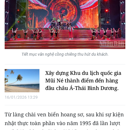
TIN MỚI
TIN ĐỊA PHƯƠNG
Trung du và miền núi phía Bắc
Đồng bằng sông Hồng
Tiết mục văn nghệ cồng chiêng thu hút du khách.
Bắc Trung Bộ
Duyên hải Nam Trung Bộ và Tây
Xây dựng Khu du lịch quốc gia
Nguyên
Mũi Né thành điểm đến hàng
đầu châu Á-Thái Bình Dương.
Đông Nam Bộ
16/01/2026 13:29
Đồng bằng sông Cửu Long
Từ làng chài ven biển hoang sơ, sau khi sự kiện
Chuyên trang Hà Nội
nhật thực toàn phần vào năm 1995 đã lần lượt
Chuyên trang TP. Hồ Chí Minh