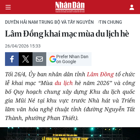
DUYÊN HẢI NAM TRUNG BỘ VÀ TÂY NGUYÊN
TIN CHUNG
Lâm Đồng khai mạc mùa du lịch hè
CHÍNH TRỊ
26/04/2026 15:33
Prefer Nhan Dan
KINH TẾ
on Google
VĂN HÓA
Tối 26/4, Ủy ban nhân dân tỉnh
Lâm Đồng
tổ chức
lễ khai mạc “Mùa
du lịch
hè năm 2026” và công
XÃ HỘI
bố Quy hoạch chung xây dựng Khu du lịch quốc
gia Mũi Né tại khu vực trước Nhà hát và Triển
PHÁP LUẬT
lãm văn hóa nghệ thuật tỉnh (đường Nguyễn Tất
Thành, phường Phan Thiết).
DU LỊCH
THẾ GIỚI