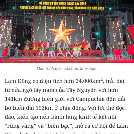
THỂ THAO
GIÁO DỤC
Y TẾ
KHOA HỌC - CÔNG NGHỆ
MÔI TRƯỜNG
Màn trình diễn của buổi khai mạc.
BẠN ĐỌC
2
Lâm Đồng có diện tích hơn 24.000km
, trải dài
từ cửa ngõ tây nam của Tây Nguyên với hơn
KIỂM CHỨNG THÔNG TIN
141km đường biên giới với Campuchia đến dải
bờ biển dài 192km ở phía đông. Với lợi thế độc
TRI THỨC CHUYÊN SÂU
đáo, kiến tạo nên hành lang kinh tế kết nối
54 DÂN TỘC VIỆT NAM
“rừng vàng” và “biển bạc”, mở ra cơ hội để Lâm