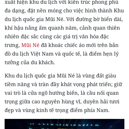
xuất hiện khu du lịch với kiến trúc phong phú
đa dạng, đặt nền móng cho việc hình thành Khu
CHUYÊN ĐỀ
du lịch quốc gia Mũi Né. Với đường bờ biển dài,
CÁC CHUYÊN TRANG
khí hậu nắng ấm quanh năm, cảnh quan thiên
nhiên đặc sắc cùng các giá trị văn hóa đặc
trưng,
Mũi Né
đã khoác chiếc áo mới trên bản
VỀ BÁO NHÂN DÂN
đồ du lịch Việt Nam và quốc tế, là điểm hẹn lý
THỜI NAY
tưởng của du khách.
NHÂN DÂN CUỐI TUẦN
Khu du lịch quốc gia Mũi Né là vùng đất giàu
tiềm năng và tràn đầy khát vọng phát triển; giữ
NHÂN DÂN HẰNG THÁNG
vai trò là cửa ngõ hướng biển, là cầu nối quan
MUA BÁO
trọng giữa cao nguyên hùng vĩ, duyên hải tươi
đẹp và vùng kinh tế trọng điểm phía Nam.
ĐỌC BÁO IN