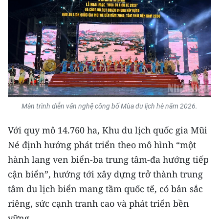
ENGLISH
中文
FRANÇAIS
РУССКИЙ
ESPAÑOL
Màn trình diễn văn nghệ công bố Mùa du lịch hè năm 2026.
한국어
Với quy mô 14.760 ha, Khu du lịch quốc gia Mũi
Né định hướng phát triển theo mô hình “một
hành lang ven biển-ba trung tâm-đa hướng tiếp
cận biển”, hướng tới xây dựng trở thành trung
tâm du lịch biển mang tầm quốc tế, có bản sắc
riêng, sức cạnh tranh cao và phát triển bền
vững.