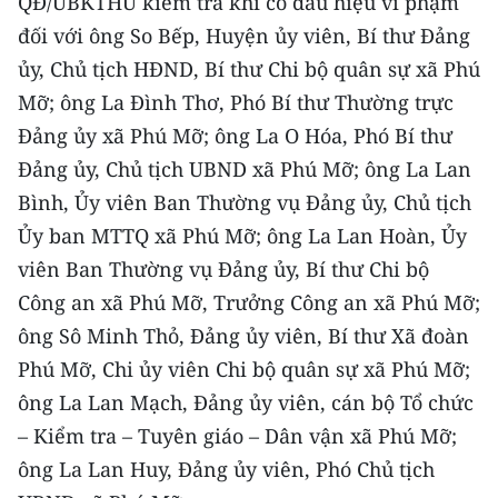
QĐ/UBKTHU kiểm tra khi có dấu hiệu vi phạm
Media Pháp luật
đối với ông So Bếp, Huyện ủy viên, Bí thư Đảng
Media Du lịch
ủy, Chủ tịch HĐND, Bí thư Chi bộ quân sự xã Phú
Mỡ; ông La Đình Thơ, Phó Bí thư Thường trực
Media Thế giới
Đảng ủy xã Phú Mỡ; ông La O Hóa, Phó Bí thư
Media Thể thao
Đảng ủy, Chủ tịch UBND xã Phú Mỡ; ông La Lan
Bình, Ủy viên Ban Thường vụ Đảng ủy, Chủ tịch
Media Giáo dục
Ủy ban MTTQ xã Phú Mỡ; ông La Lan Hoàn, Ủy
Media Y tế
viên Ban Thường vụ Đảng ủy, Bí thư Chi bộ
Công an xã Phú Mỡ, Trưởng Công an xã Phú Mỡ;
Media Khoa học - Công nghệ
ông Sô Minh Thỏ, Đảng ủy viên, Bí thư Xã đoàn
Media Môi trường
Phú Mỡ, Chi ủy viên Chi bộ quân sự xã Phú Mỡ;
Ảnh
ông La Lan Mạch, Đảng ủy viên, cán bộ Tổ chức
– Kiểm tra – Tuyên giáo – Dân vận xã Phú Mỡ;
Infographic
ông La Lan Huy, Đảng ủy viên, Phó Chủ tịch