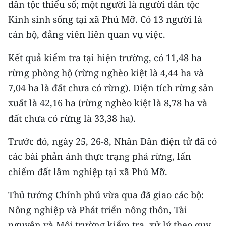
dân tộc thiểu số; một người là người dân tộc
Kinh sinh sống tại xã Phú Mỡ. Có 13 người là
CHUYÊN ĐỀ
cán bộ, đảng viên liên quan vụ việc.
CÁC CHUYÊN TRANG
Kết quả kiểm tra tại hiện trường, có 11,48 ha
rừng phòng hộ (rừng nghèo kiệt là 4,44 ha và
VỀ BÁO NHÂN DÂN
7,04 ha là đất chưa có rừng). Diện tích rừng sản
xuất là 42,16 ha (rừng nghèo kiệt là 8,78 ha và
THỜI NAY
đất chưa có rừng là 33,38 ha).
NHÂN DÂN CUỐI TUẦN
Trước đó, ngày 25, 26-8, Nhân Dân điện tử đã có
NHÂN DÂN HẰNG THÁNG
các bài phản ánh thực trạng phá rừng, lấn
chiếm đất lâm nghiệp tại xã Phú Mỡ.
MUA BÁO
Thủ tướng Chính phủ vừa qua đã giao các bộ:
ĐỌC BÁO IN
Nông nghiệp và Phát triển nông thôn, Tài
nguyên và Môi trường kiểm tra, xử lý theo quy