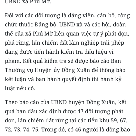
UBND xã Phú Mỡ.
TIN MỚI
Đối với các đối tượng là đảng viên, cán bộ, công
TIN ĐỊA PHƯƠNG
chức thuộc Đảng bộ, UBND xã và các hội, đoàn
thể của xã Phú Mỡ liên quan việc tự ý phát dọn,
Trung du và miền núi phía Bắc
phá rừng, lấn chiếm đất lâm nghiệp trái phép
Đồng bằng sông Hồng
đang được tiến hành kiểm tra dấu hiệu vi
phạm. Kết quả kiểm tra sẽ được báo cáo Ban
Bắc Trung Bộ
Thường vụ Huyện ủy Đồng Xuân để thông báo
Duyên hải Nam Trung Bộ và Tây
kết luận và ban hành quyết định thi hành kỷ
Nguyên
luật nếu có.
Đông Nam Bộ
Theo báo cáo của UBND huyện Đồng Xuân, kết
Đồng bằng sông Cửu Long
quả ban đầu xác định được 47 đối tượng phát
dọn, lấn chiếm đất rừng tại các tiểu khu 59, 67,
Chuyên trang Hà Nội
72, 73, 74, 75. Trong đó, có 46 người là đồng bào
Chuyên trang TP. Hồ Chí Minh