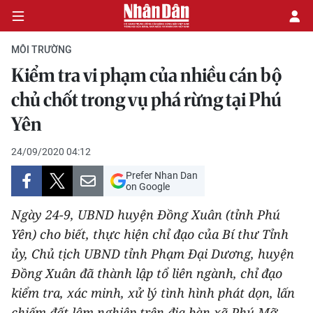
MÔI TRƯỜNG
Kiểm tra vi phạm của nhiều cán bộ
CHÍNH TRỊ
chủ chốt trong vụ phá rừng tại Phú
Yên
KINH TẾ
24/09/2020 04:12
VĂN HÓA
Prefer Nhan Dan
on Google
XÃ HỘI
Ngày 24-9, UBND huyện Đồng Xuân (tỉnh Phú
PHÁP LUẬT
Yên) cho biết, thực hiện chỉ đạo của Bí thư Tỉnh
ủy, Chủ tịch UBND tỉnh Phạm Đại Dương, huyện
DU LỊCH
Đồng Xuân đã thành lập tổ liên ngành, chỉ đạo
kiểm tra, xác minh, xử lý tình hình phát dọn, lấn
THẾ GIỚI
chiếm đất lâm nghiệp trên địa bàn xã Phú Mỡ.