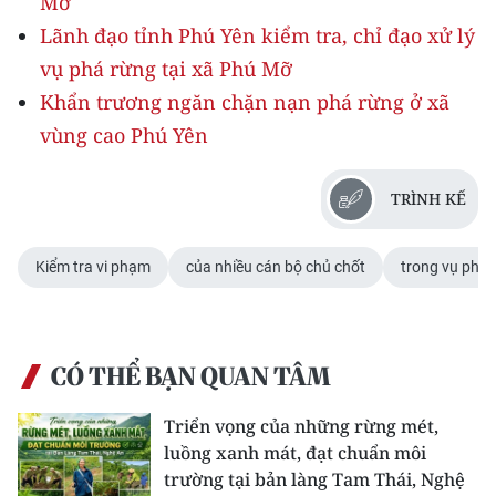
Mỡ
Lãnh đạo tỉnh Phú Yên kiểm tra, chỉ đạo xử lý
vụ phá rừng tại xã Phú Mỡ
Khẩn trương ngăn chặn nạn phá rừng ở xã
vùng cao Phú Yên
TRÌNH KẾ
Kiểm tra vi phạm
của nhiều cán bộ chủ chốt
trong vụ phá 
CÓ THỂ BẠN QUAN TÂM
Triển vọng của những rừng mét,
luồng xanh mát, đạt chuẩn môi
trường tại bản làng Tam Thái, Nghệ