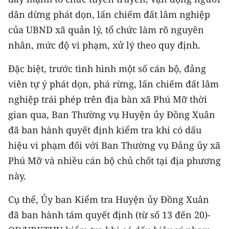
CHƯƠNG TRÌNH OCOP - MỖI XÃ
dân dừng phát dọn, lấn chiếm đất lâm nghiệp
MỘT SẢN PHẨM
của UBND xã quản lý, tổ chức làm rõ nguyên
nhân, mức độ vi phạm, xử lý theo quy định.
RADIO
Đặc biệt, trước tình hình một số cán bộ, đảng
MEDIA CENTER
viên tự ý phát dọn, phá rừng, lấn chiếm đất lâm
E-Magazine
nghiệp trái phép trên địa bàn xã Phú Mỡ thời
gian qua, Ban Thường vụ Huyện ủy Đồng Xuân
Video
đã ban hành quyết định kiểm tra khi có dấu
Media Chính trị
hiệu vi phạm đối với Ban Thường vụ Đảng ủy xã
Phú Mỡ và nhiều cán bộ chủ chốt tại địa phương
Media Kinh tế
này.
Media Văn hóa
Cụ thể, Ủy ban Kiểm tra Huyện ủy Đồng Xuân
Media Xã hội
đã ban hành tám quyết định (từ số 13 đến 20)-