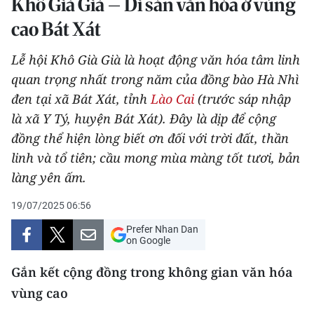
Khô Già Già – Di sản văn hóa ở vùng
THỂ THAO
cao Bát Xát
GIÁO DỤC
Lễ hội Khô Già Già là hoạt động văn hóa tâm linh
quan trọng nhất trong năm của đồng bào Hà Nhì
Y TẾ
đen tại xã Bát Xát, tỉnh
Lào Cai
(trước sáp nhập
là xã Y Tý, huyện Bát Xát). Đây là dịp để cộng
KHOA HỌC - CÔNG NGHỆ
đồng thể hiện lòng biết ơn đối với trời đất, thần
MÔI TRƯỜNG
linh và tổ tiên; cầu mong mùa màng tốt tươi, bản
làng yên ấm.
BẠN ĐỌC
19/07/2025 06:56
KIỂM CHỨNG THÔNG TIN
Prefer Nhan Dan
on Google
TRI THỨC CHUYÊN SÂU
Gắn kết cộng đồng trong không gian văn hóa
54 DÂN TỘC VIỆT NAM
vùng cao