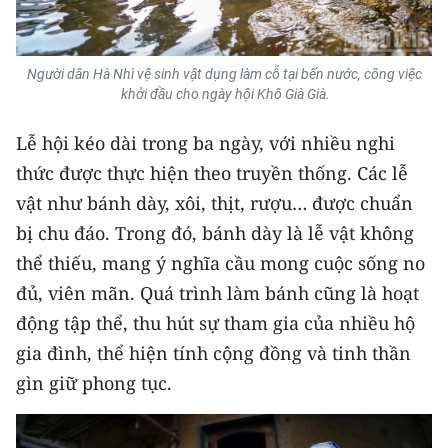
Media Pháp luật
Media Du lịch
Người dân Hà Nhì vệ sinh vật dụng làm cỗ tại bến nước, công việc
Media Thế giới
khởi đầu cho ngày hội Khô Già Già.
Media Thể thao
Lễ hội kéo dài trong ba ngày, với nhiều nghi
thức được thực hiện theo truyền thống. Các lễ
Media Giáo dục
vật như bánh dày, xôi, thịt, rượu… được chuẩn
Media Y tế
bị chu đáo. Trong đó, bánh dày là lễ vật không
thể thiếu, mang ý nghĩa cầu mong cuộc sống no
Media Khoa học - Công nghệ
đủ, viên mãn. Quá trình làm bánh cũng là hoạt
Media Môi trường
động tập thể, thu hút sự tham gia của nhiều hộ
gia đình, thể hiện tính cộng đồng và tinh thần
Ảnh
gìn giữ phong tục.
Infographic