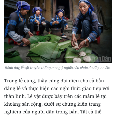
TIN MỚI
TIN ĐỊA PHƯƠNG
Trung du và miền núi phía Bắc
Đồng bằng sông Hồng
Bắc Trung Bộ
Duyên hải Nam Trung Bộ và Tây
Bánh dày, lễ vật truyền thống mang ý nghĩa cầu chúc đủ đầy, no ấm.
Nguyên
Trong lễ cúng, thầy cúng đại diện cho cả bản
Đông Nam Bộ
dâng lễ và thực hiện các nghi thức giao tiếp với
Đồng bằng sông Cửu Long
thần linh. Lễ vật được bày trên các mâm lễ tại
khoảng sân rộng, dưới sự chứng kiến trang
Chuyên trang Hà Nội
nghiêm của người dân trong bản. Tất cả thể
Chuyên trang TP. Hồ Chí Minh