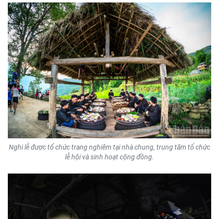
ENGLISH
中文
FRANÇAIS
РУССКИЙ
ESPAÑOL
한국어
Nghi lễ được tổ chức trang nghiêm tại nhà chung, trung tâm tổ chức
lễ hội và sinh hoạt cộng đồng.