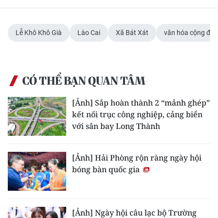
Lễ Khô Khô Già
Lào Cai
Xã Bát Xát
văn hóa cộng đồ
CÓ THỂ BẠN QUAN TÂM
[Ảnh] Sắp hoàn thành 2 “mảnh ghép”
kết nối trục công nghiệp, cảng biển
với sân bay Long Thành
[Ảnh] Hải Phòng rộn ràng ngày hội
bóng bàn quốc gia
[Ảnh] Ngày hội câu lạc bộ Trường