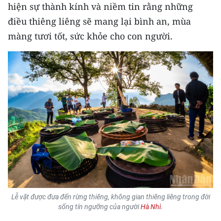
hiện sự thành kính và niềm tin rằng những
điều thiêng liêng sẽ mang lại bình an, mùa
CHUYÊN ĐỀ
màng tươi tốt, sức khỏe cho con người.
CÁC CHUYÊN TRANG
VỀ BÁO NHÂN DÂN
THỜI NAY
NHÂN DÂN CUỐI TUẦN
NHÂN DÂN HẰNG THÁNG
MUA BÁO
ĐỌC BÁO IN
Lễ vật được đưa đến rừng thiêng, không gian thiêng liêng trong đời
sống tín ngưỡng của người
Hà Nhì.