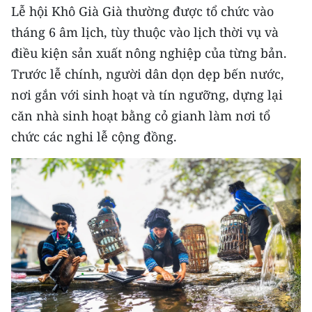
CHƯƠNG TRÌNH OCOP - MỖI XÃ
Lễ hội Khô Già Già thường được tổ chức vào
MỘT SẢN PHẨM
tháng 6 âm lịch, tùy thuộc vào lịch thời vụ và
điều kiện sản xuất nông nghiệp của từng bản.
RADIO
Trước lễ chính, người dân dọn dẹp bến nước,
nơi gắn với sinh hoạt và tín ngưỡng, dựng lại
MEDIA CENTER
căn nhà sinh hoạt bằng cỏ gianh làm nơi tổ
E-Magazine
chức các nghi lễ cộng đồng.
Video
Media Chính trị
Media Kinh tế
Media Văn hóa
Media Xã hội