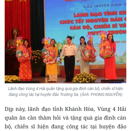
ENGLISH
中文
FRANÇAIS
РУССКИЙ
ESPAÑOL
한국어
Lãnh đạo Vùng 4 Hải quân tặng quà gia đình cán bộ, chiến sĩ hiện
đang công tác tại huyện đảo Trường Sa.
(Ảnh: PHONG NGUYỄN)
Dịp này, lãnh đạo tỉnh Khánh Hòa, Vùng 4 Hải
quân ân cần thăm hỏi và tặng quà gia đình cán
bộ, chiến sĩ hiện đang công tác tại huyện đảo