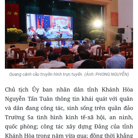
CHƯƠNG TRÌNH OCOP - MỖI XÃ
MỘT SẢN PHẨM
RADIO
MEDIA CENTER
E-Magazine
Video
Quang cảnh cầu truyền hình trực tuyến.
(Ảnh: PHONG NGUYỄN)
Media Chính trị
Chủ tịch Ủy ban nhân dân tỉnh Khánh Hòa
Nguyễn Tấn Tuân thông tin khái quát với quân
Media Kinh tế
và dân đang công tác, sinh sống trên quần đảo
Media Văn hóa
Trường Sa tình hình kinh tế-xã hội, an ninh,
quốc phòng; công tác xây dựng Đảng của tỉnh
Media Xã hội
Khánh Hòa trong năm vừa qua; đồng thời khẳng