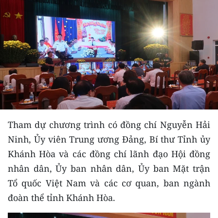
THỂ THAO
GIÁO DỤC
Y TẾ
KHOA HỌC - CÔNG NGHỆ
MÔI TRƯỜNG
Tham dự chương trình có đồng chí Nguyễn Hải
BẠN ĐỌC
Ninh, Ủy viên Trung ương Đảng, Bí thư Tỉnh ủy
KIỂM CHỨNG THÔNG TIN
Khánh Hòa và các đồng chí lãnh đạo Hội đồng
nhân dân, Ủy ban nhân dân, Ủy ban Mặt trận
TRI THỨC CHUYÊN SÂU
Tổ quốc Việt Nam và các cơ quan, ban ngành
đoàn thể tỉnh Khánh Hòa.
54 DÂN TỘC VIỆT NAM