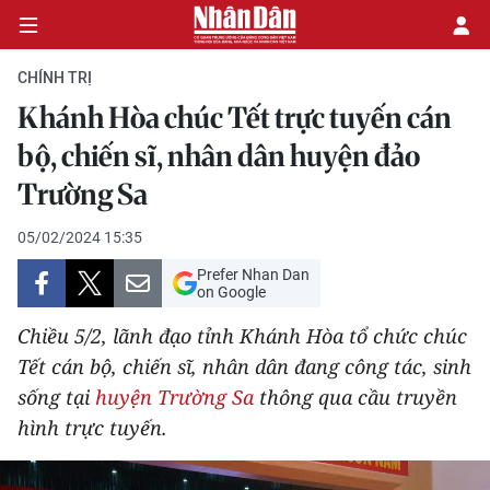
CHÍNH TRỊ
Khánh Hòa chúc Tết trực tuyến cán
CHÍNH TRỊ
bộ, chiến sĩ, nhân dân huyện đảo
Trường Sa
KINH TẾ
05/02/2024 15:35
VĂN HÓA
Prefer Nhan Dan
on Google
XÃ HỘI
Chiều 5/2, lãnh đạo tỉnh Khánh Hòa tổ chức chúc
PHÁP LUẬT
Tết cán bộ, chiến sĩ, nhân dân đang công tác, sinh
sống tại
huyện Trường Sa
thông qua cầu truyền
DU LỊCH
hình trực tuyến.
THẾ GIỚI