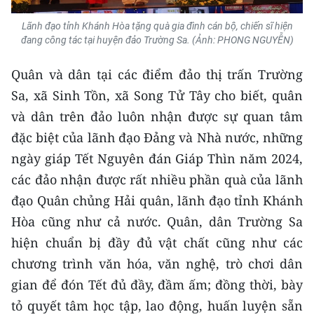
TIN MỚI
Lãnh đạo tỉnh Khánh Hòa tặng quà gia đình cán bộ, chiến sĩ hiện
đang công tác tại huyện đảo Trường Sa.
(Ảnh: PHONG NGUYỄN)
TIN ĐỊA PHƯƠNG
Quân và dân tại các điểm đảo thị trấn Trường
Trung du và miền núi phía Bắc
Sa, xã Sinh Tồn, xã Song Tử Tây cho biết, quân
Đồng bằng sông Hồng
và dân trên đảo luôn nhận được sự quan tâm
đặc biệt của lãnh đạo Đảng và Nhà nước, những
Bắc Trung Bộ
ngày giáp Tết Nguyên đán Giáp Thìn năm 2024,
Duyên hải Nam Trung Bộ và Tây
các đảo nhận được rất nhiều phần quà của lãnh
Nguyên
đạo Quân chủng Hải quân, lãnh đạo tỉnh Khánh
Đông Nam Bộ
Hòa cũng như cả nước. Quân, dân Trường Sa
hiện chuẩn bị đầy đủ vật chất cũng như các
Đồng bằng sông Cửu Long
chương trình văn hóa, văn nghệ, trò chơi dân
Chuyên trang Hà Nội
gian để đón Tết đủ đầy, đầm ấm; đồng thời, bày
tỏ quyết tâm học tập, lao động, huấn luyện sẵn
Chuyên trang TP. Hồ Chí Minh