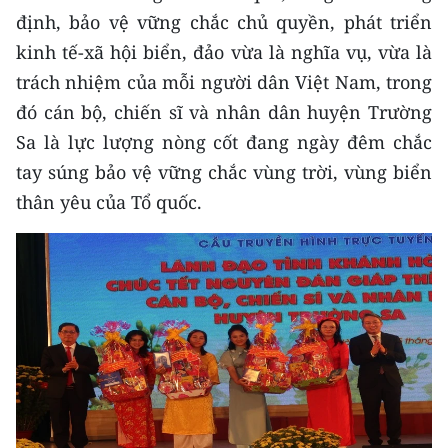
Media Pháp luật
định, bảo vệ vững chắc chủ quyền, phát triển
kinh tế-xã hội biển, đảo vừa là nghĩa vụ, vừa là
Media Du lịch
trách nhiệm của mỗi người dân Việt Nam, trong
Media Thế giới
đó cán bộ, chiến sĩ và nhân dân huyện Trường
Media Thể thao
Sa là lực lượng nòng cốt đang ngày đêm chắc
tay súng bảo vệ vững chắc vùng trời, vùng biển
Media Giáo dục
thân yêu của Tổ quốc.
Media Y tế
Media Khoa học - Công nghệ
Media Môi trường
Ảnh
Infographic