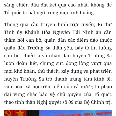
sàng chiến đấu đạt kết quả cao nhất, không để
CHUYÊN ĐỀ
Tổ quốc bị bất ngờ trong mọi tình huống.
CÁC CHUYÊN TRANG
Thông qua cầu truyền hình trực tuyến, Bí thư
Tỉnh ủy Khánh Hòa Nguyễn Hải Ninh ân cần
thăm hỏi cán bộ, quân dân các điểm đảo thuộc
VỀ BÁO NHÂN DÂN
quần đảo Trường Sa thân yêu, bày tỏ tin tưởng
THỜI NAY
cán bộ, chiến sĩ và nhân dân huyện Trường Sa
luôn đoàn kết, chung sức đồng lòng vượt qua
NHÂN DÂN CUỐI TUẦN
mọi khó khăn, thử thách, xây dựng và phát triển
NHÂN DÂN HẰNG THÁNG
huyện Trường Sa trở thành trung tâm kinh tế,
văn hóa, xã hội trên biển của cả nước; là pháo
MUA BÁO
đài vững chắc bảo vệ chủ quyền của Tổ quốc
theo tinh thần Nghị quyết số 09 của Bộ Chính trị.
ĐỌC BÁO IN