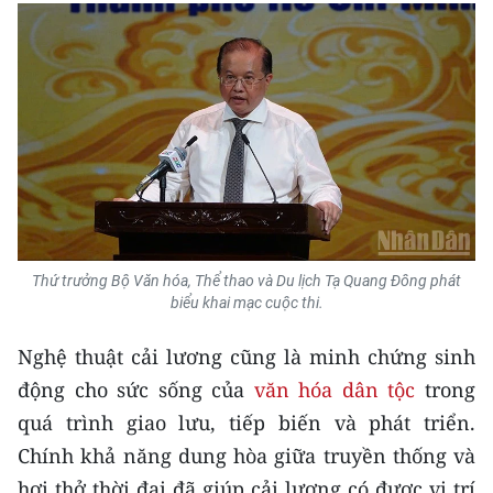
Media Pháp luật
Media Du lịch
Media Thế giới
Media Thể thao
Media Giáo dục
Media Y tế
Thứ trưởng Bộ Văn hóa, Thể thao và Du lịch Tạ Quang Đông phát
Media Khoa học - Công nghệ
biểu khai mạc cuộc thi.
Media Môi trường
Nghệ thuật cải lương cũng là minh chứng sinh
động cho sức sống của
văn hóa dân tộc
trong
Ảnh
quá trình giao lưu, tiếp biến và phát triển.
Infographic
Chính khả năng dung hòa giữa truyền thống và
hơi thở thời đại đã giúp cải lương có được vị trí