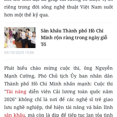
TIN MỚI
riêng trong đời sống nghệ thuật Việt Nam suốt
hơn một thế kỷ qua.
TIN ĐỊA PHƯƠNG
Trung du và miền núi phía Bắc
Sân khấu Thành phố Hồ Chí
Minh rộn ràng trong ngày giỗ
Đồng bằng sông Hồng
Tổ
Bắc Trung Bộ
03/10/2025 15:06
Duyên hải Nam Trung Bộ và Tây
Phát biểu chào mừng cuộc thi, ông Nguyễn
Nguyên
Mạnh Cường, Phó Chủ tịch Ủy ban nhân dân
Đông Nam Bộ
Thành phố Hồ Chí Minh nhấn mạnh: Cuộc thi
"
Tài năng
diễn viên Cải lương toàn quốc năm
Đồng bằng sông Cửu Long
2026" không chỉ là nơi để các nghệ sĩ trẻ giao
Chuyên trang Hà Nội
lưu nghề nghiệp, thể hiện tài năng và bản lĩnh
sân khấu
, mà còn là dịp để tiếp tục lan tỏa tình
Chuyên trang TP. Hồ Chí Minh