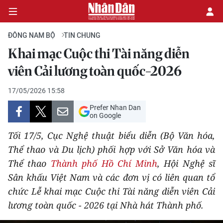
ĐÔNG NAM BỘ
TIN CHUNG
Khai mạc Cuộc thi Tài năng diễn
CHÍNH TRỊ
viên Cải lương toàn quốc-2026
KINH TẾ
17/05/2026 15:58
Prefer Nhan Dan
VĂN HÓA
on Google
Tối 17/5, Cục Nghệ thuật biểu diễn (Bộ Văn hóa,
XÃ HỘI
Thể thao và Du lịch) phối hợp với Sở Văn hóa và
Thể thao
Thành phố Hồ Chí Minh
, Hội Nghệ sĩ
PHÁP LUẬT
Sân khấu Việt Nam và các đơn vị có liên quan tổ
DU LỊCH
chức Lễ khai mạc Cuộc thi Tài năng diễn viên Cải
lương toàn quốc - 2026 tại Nhà hát Thành phố.
THẾ GIỚI