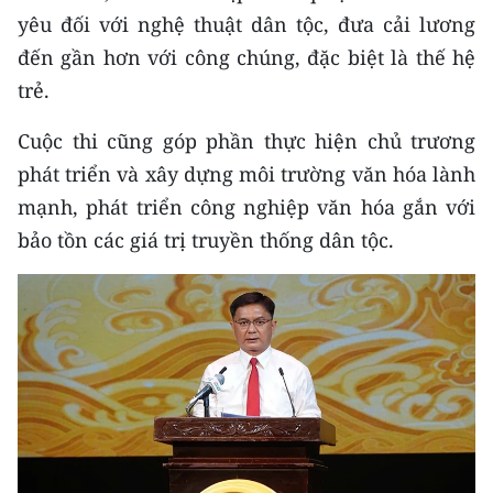
yêu đối với nghệ thuật dân tộc, đưa cải lương
CHUYÊN ĐỀ
đến gần hơn với công chúng, đặc biệt là thế hệ
trẻ.
CÁC CHUYÊN TRANG
Cuộc thi cũng góp phần thực hiện chủ trương
VỀ BÁO NHÂN DÂN
phát triển và xây dựng môi trường văn hóa lành
mạnh, phát triển công nghiệp văn hóa gắn với
THỜI NAY
bảo tồn các giá trị truyền thống dân tộc.
NHÂN DÂN CUỐI TUẦN
NHÂN DÂN HẰNG THÁNG
MUA BÁO
ĐỌC BÁO IN