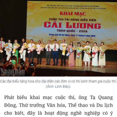
THỂ THAO
GIÁO DỤC
Y TẾ
KHOA HỌC - CÔNG NGHỆ
MÔI TRƯỜNG
BẠN ĐỌC
KIỂM CHỨNG THÔNG TIN
Các đại biểu tặng hoa cho đại diện các đơn vị có thí sinh tham gia cuộc thi.
(Ảnh: Linh Bảo).
TRI THỨC CHUYÊN SÂU
Phát biểu khai mạc cuộc thi, ông Tạ Quang
Đông, Thứ trưởng Văn hóa, Thể thao và Du lịch
54 DÂN TỘC VIỆT NAM
cho biết, đây là hoạt động nghề nghiệp có ý