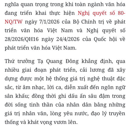
CHƯƠNG TRÌNH OCOP - MỖI XÃ
nghĩa quan trọng trong khi toàn ngành văn hóa
MỘT SẢN PHẨM
đang triển khai thực hiện
Nghị quyết số 80-
NQ/TW
ngày 7/1/2026 của Bộ Chính trị về phát
RADIO
triển văn hóa Việt Nam và Nghị quyết số
28/2026/QH16 ngày 24/4/2026 của Quốc hội về
MEDIA CENTER
phát triển văn hóa Việt Nam.
E-Magazine
Thứ trưởng Tạ Quang Đông khẳng định, qua
Video
nhiều giai đoạn phát triển, cải lương đã xây
dựng được một hệ thống giá trị nghệ thuật đặc
Media Chính trị
sắc, từ âm nhạc, lời ca, diễn xuất đến ngôn ngữ
Media Kinh tế
sân khấu; đồng thời ghi dấu ấn sâu đậm trong
đời sống tinh thần của nhân dân bằng những
Media Văn hóa
giá trị nhân văn, lòng yêu nước, đạo lý truyền
Media Xã hội
thống và khát vọng vươn lên.