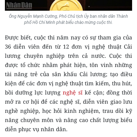
ENGLISH
Ông Nguyễn Mạnh Cường, Phó Chủ tịch Ủy ban nhân dân Thành
中文
phố Hồ Chí Minh phát biểu chào mừng cuộc thi.
FRANÇAIS
Được biết, cuộc thi năm nay có sự tham gia của
36 diễn viên đến từ 12 đơn vị nghệ thuật Cải
РУССКИЙ
lương chuyên nghiệp trên cả nước. Cuộc thi
ESPAÑOL
được tổ chức nhằm phát hiện, tôn vinh những
tài năng trẻ của sân khấu Cải lương; tạo điều
한국어
kiện để các đơn vị nghệ thuật tìm kiếm, thu hút,
bồi dưỡng lực lượng
nghệ sĩ
kế cận; đồng thời
mở ra cơ hội để các nghệ sĩ, diễn viên giao lưu
nghề nghiệp, học hỏi kinh nghiệm, trau dồi kỹ
năng chuyên môn và nâng cao chất lượng biểu
diễn phục vụ nhân dân.