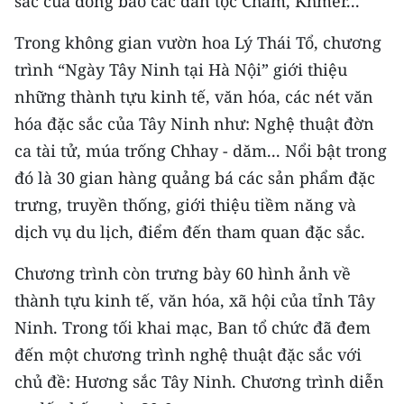
sắc của đồng bào các dân tộc Chăm, Khmer...
CHƯƠNG TRÌNH OCOP - MỖI XÃ
MỘT SẢN PHẨM
Trong không gian vườn hoa Lý Thái Tổ, chương
trình “Ngày Tây Ninh tại Hà Nội” giới thiệu
RADIO
những thành tựu kinh tế, văn hóa, các nét văn
hóa đặc sắc của Tây Ninh như: Nghệ thuật đờn
MEDIA CENTER
ca tài tử, múa trống Chhay - dăm... Nổi bật trong
E-Magazine
đó là 30 gian hàng quảng bá các sản phẩm đặc
trưng, truyền thống, giới thiệu tiềm năng và
Video
dịch vụ du lịch, điểm đến tham quan đặc sắc.
Media Chính trị
Chương trình còn trưng bày 60 hình ảnh về
Media Kinh tế
thành tựu kinh tế, văn hóa, xã hội của tỉnh Tây
Ninh. Trong tối khai mạc, Ban tổ chức đã đem
Media Văn hóa
đến một chương trình nghệ thuật đặc sắc với
Media Xã hội
chủ đề: Hương sắc Tây Ninh. Chương trình diễn