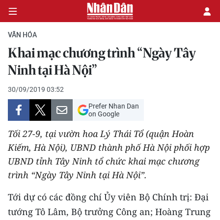
VĂN HÓA
Khai mạc chương trình “Ngày Tây
CHÍNH TRỊ
Ninh tại Hà Nội”
KINH TẾ
30/09/2019 03:52
Prefer Nhan Dan
VĂN HÓA
on Google
Tối 27-9, tại vườn hoa Lý Thái Tổ (quận Hoàn
XÃ HỘI
Kiếm, Hà Nội), UBND thành phố Hà Nội phối hợp
UBND tỉnh Tây Ninh tổ chức khai mạc chương
PHÁP LUẬT
trình “Ngày Tây Ninh tại Hà Nội”.
DU LỊCH
Tới dự có các đồng chí Ủy viên Bộ Chính trị: Đại
THẾ GIỚI
tướng Tô Lâm, Bộ trưởng Công an; Hoàng Trung