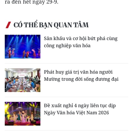
ra đến hết ngày 29-9.
Media Pháp luật
Media Du lịch
CÓ THỂ BẠN QUAN TÂM
Media Thế giới
Sân khấu và cơ hội bứt phá cùng
Media Thể thao
công nghiệp văn hóa
Media Giáo dục
Media Y tế
Phát huy giá trị văn hóa người
Mường trong đời sống đương đại
Media Khoa học - Công nghệ
Media Môi trường
Đề xuất nghỉ 4 ngày liên tục dịp
Ảnh
Ngày Văn hóa Việt Nam 2026
Infographic