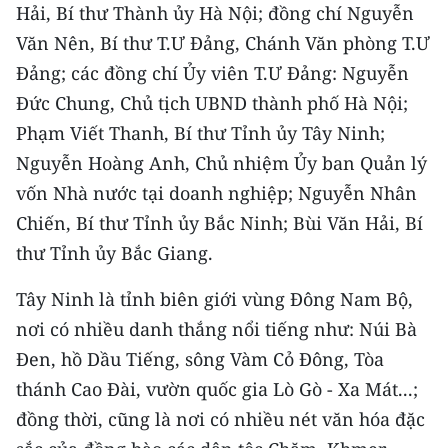
Hải, Bí thư Thành ủy Hà Nội; đồng chí Nguyễn
THỂ THAO
Văn Nên, Bí thư T.Ư Đảng, Chánh Văn phòng T.Ư
Đảng; các đồng chí Ủy viên T.Ư Đảng: Nguyễn
GIÁO DỤC
Đức Chung, Chủ tịch UBND thành phố Hà Nội;
Y TẾ
Phạm Viết Thanh, Bí thư Tỉnh ủy Tây Ninh;
Nguyễn Hoàng Anh, Chủ nhiệm Ủy ban Quản lý
KHOA HỌC - CÔNG NGHỆ
vốn Nhà nước tại doanh nghiệp; Nguyễn Nhân
MÔI TRƯỜNG
Chiến, Bí thư Tỉnh ủy Bắc Ninh; Bùi Văn Hải, Bí
thư Tỉnh ủy Bắc Giang.
BẠN ĐỌC
Tây Ninh là tỉnh biên giới vùng Đông Nam Bộ,
KIỂM CHỨNG THÔNG TIN
nơi có nhiều danh thắng nổi tiếng như: Núi Bà
Đen, hồ Dầu Tiếng, sông Vàm Cỏ Đông, Tòa
TRI THỨC CHUYÊN SÂU
thánh Cao Đài, vườn quốc gia Lò Gò - Xa Mát...;
54 DÂN TỘC VIỆT NAM
đồng thời, cũng là nơi có nhiều nét văn hóa đặc