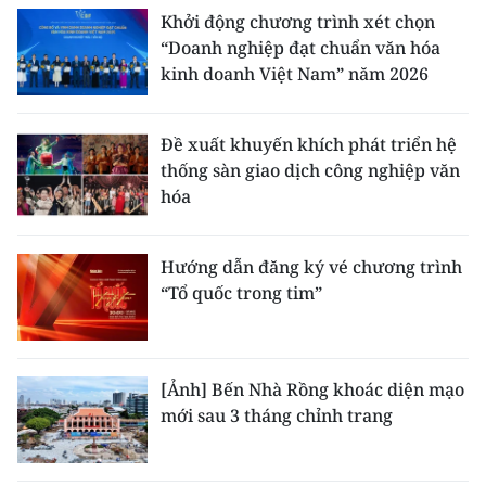
TIN MỚI
Khởi động chương trình xét chọn
“Doanh nghiệp đạt chuẩn văn hóa
TIN ĐỊA PHƯƠNG
kinh doanh Việt Nam” năm 2026
Trung du và miền núi phía Bắc
Đề xuất khuyến khích phát triển hệ
Đồng bằng sông Hồng
thống sàn giao dịch công nghiệp văn
hóa
Bắc Trung Bộ
Duyên hải Nam Trung Bộ và Tây
Hướng dẫn đăng ký vé chương trình
Nguyên
“Tổ quốc trong tim”
Đông Nam Bộ
Đồng bằng sông Cửu Long
[Ảnh] Bến Nhà Rồng khoác diện mạo
mới sau 3 tháng chỉnh trang
Chuyên trang Hà Nội
Chuyên trang TP. Hồ Chí Minh