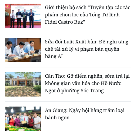
Giới thiệu bộ sách "Tuyển tập các tác
CHUYÊN ĐỀ
phẩm chọn lọc của Tổng Tư lệnh
Fidel Castro Ruz"
CÁC CHUYÊN TRANG
Sửa đổi Luật Xuất bản: Đề nghị tăng
VỀ BÁO NHÂN DÂN
chế tài xử lý vi phạm bản quyền
bằng AI
THỜI NAY
Cần Thơ: Gỡ điểm nghẽn, sớm trả lại
NHÂN DÂN CUỐI TUẦN
không gian văn hóa cho Hồ Nước
Ngọt ở phường Sóc Trăng
NHÂN DÂN HẰNG THÁNG
MUA BÁO
An Giang: Ngày hội hàng trăm loại
bánh ngon
ĐỌC BÁO IN