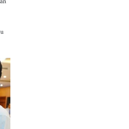
sản
ầu