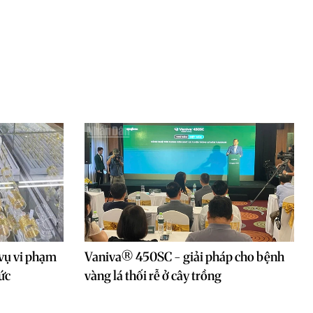
 vụ vi phạm
Vaniva® 450SC - giải pháp cho bệnh
ức
vàng lá thối rễ ở cây trồng