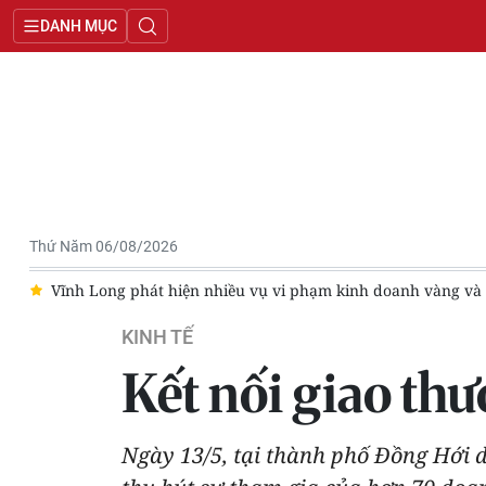
DANH MỤC
Thứ Năm 06/08/2026
g sức
Vaniva® 450SC - giải pháp cho bệnh vàng lá thối rễ ở c
KINH TẾ
Kết nối giao th
Ngày 13/5, tại thành phố Đồng Hới d