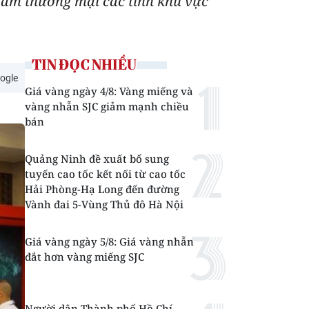
 tâm thương mại các tỉnh khu vực
TIN ĐỌC NHIỀU
ogle
Giá vàng ngày 4/8: Vàng miếng và
vàng nhẫn SJC giảm mạnh chiều
bán
Quảng Ninh đề xuất bổ sung
tuyến cao tốc kết nối từ cao tốc
Hải Phòng-Hạ Long đến đường
Vành đai 5-Vùng Thủ đô Hà Nội
Giá vàng ngày 5/8: Giá vàng nhẫn
đắt hơn vàng miếng SJC
Người dân Thành phố Hồ Chí