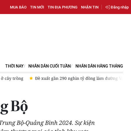
MUA BÁO
TIN MỚI
TIN ĐỊA PHƯƠNG
NHẬN TIN
Đăng nhập
THỜI NAY
NHÂN DÂN CUỐI TUẦN
NHÂN DÂN HẰNG THÁNG
5-Vùng Thủ đô Hà Nội
Cần Thơ hợp tác với CT Group kiến tạo
ng Bộ
 Trung Bộ-Quảng Bình 2024. Sự kiện