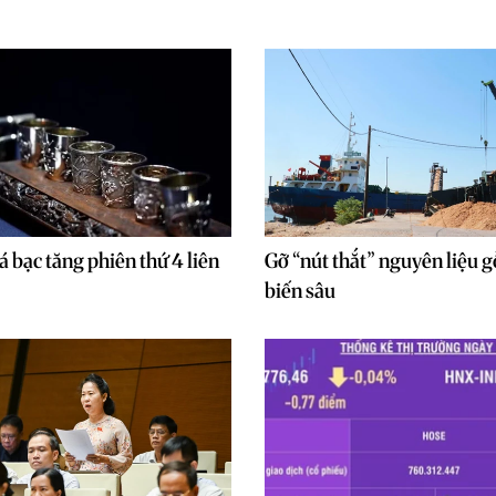
á bạc tăng phiên thứ 4 liên
Gỡ “nút thắt” nguyên liệu g
biến sâu