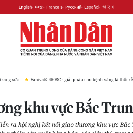
English
中文
Français
Русский
Español
한국어
ây trồng
Đề xuất gần 290 nghìn tỷ đồng làm đường Vành đai 
ương khu vực Bắc Tru
iễn ra hội nghị kết nối giao thương khu vực Bắc