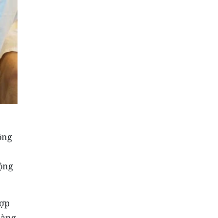
ộng
rộng
hợp
hàng