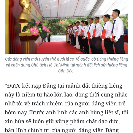
Media Pháp luật
Media Du lịch
Media Thế giới
Media Thể thao
Media Giáo dục
Các đảng viên mới tuyên thệ dưới lá cờ Tổ quốc, cờ Đảng thiêng liêng
và chân dung Chủ tịch Hồ Chí Minh tại mảnh đất lịch sử thiêng liêng
Media Y tế
Côn Đảo.
Media Khoa học - Công nghệ
“Được kết nạp Đảng tại mảnh đất thiêng liêng
Media Môi trường
này là niềm tự hào lớn lao, đồng thời cũng nhắc
nhở tôi về trách nhiệm của người đảng viên trẻ
Ảnh
hôm nay. Trước anh linh các anh hùng liệt sĩ, tôi
Infographic
xin hứa sẽ luôn giữ vững phẩm chất đạo đức,
bản lĩnh chính trị của người đảng viên Đảng