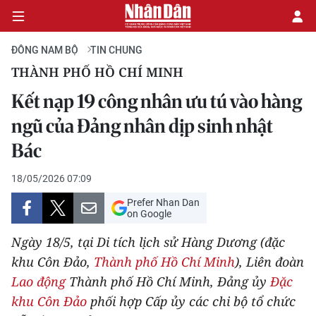
ĐÔNG NAM BỘ
TIN CHUNG
THÀNH PHỐ HỒ CHÍ MINH
CHÍNH TRỊ
Kết nạp 19 công nhân ưu tú vào hàng
ngũ của Đảng nhân dịp sinh nhật
KINH TẾ
Bác
VĂN HÓA
18/05/2026 07:09
XÃ HỘI
Prefer Nhan Dan
on Google
PHÁP LUẬT
Ngày 18/5, tại Di tích lịch sử Hàng Dương (đặc
khu Côn Đảo,
Thành phố Hồ Chí Minh
), Liên đoàn
DU LỊCH
Lao động
Thành phố Hồ Chí Minh, Đảng ủy
Đặc
THẾ GIỚI
khu Côn Đảo
phối hợp Cấp ủy các chi bộ tổ chức