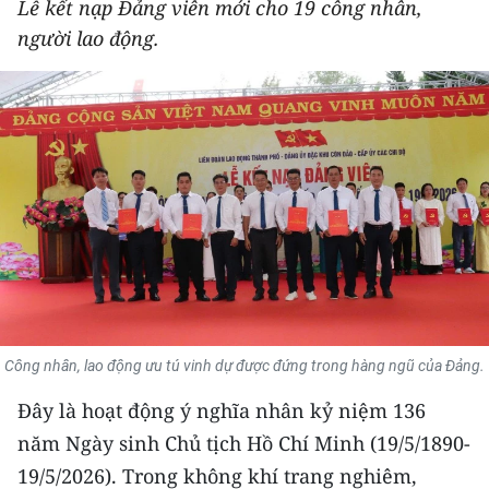
Lễ kết nạp Đảng viên mới cho 19 công nhân,
THỂ THAO
người lao động.
GIÁO DỤC
Y TẾ
KHOA HỌC - CÔNG NGHỆ
MÔI TRƯỜNG
BẠN ĐỌC
KIỂM CHỨNG THÔNG TIN
Công nhân, lao động ưu tú vinh dự được đứng trong hàng ngũ của Đảng.
TRI THỨC CHUYÊN SÂU
Đây là hoạt động ý nghĩa nhân kỷ niệm 136
năm Ngày sinh Chủ tịch Hồ Chí Minh (19/5/1890-
54 DÂN TỘC VIỆT NAM
19/5/2026). Trong không khí trang nghiêm,