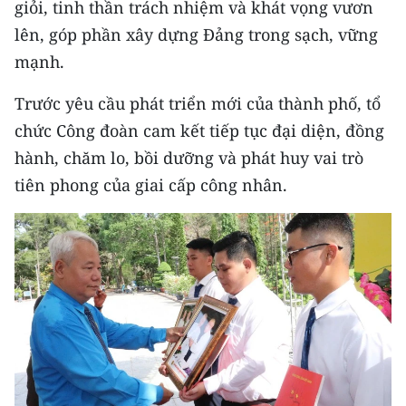
giỏi, tinh thần trách nhiệm và khát vọng vươn
lên, góp phần xây dựng Đảng trong sạch, vững
CHUYÊN ĐỀ
mạnh.
CÁC CHUYÊN TRANG
Trước yêu cầu phát triển mới của thành phố, tổ
chức Công đoàn cam kết tiếp tục đại diện, đồng
VỀ BÁO NHÂN DÂN
hành, chăm lo, bồi dưỡng và phát huy vai trò
tiên phong của giai cấp công nhân.
THỜI NAY
NHÂN DÂN CUỐI TUẦN
NHÂN DÂN HẰNG THÁNG
MUA BÁO
ĐỌC BÁO IN