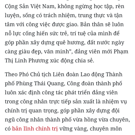
TIN MỚI
Cộng Sản Việt Nam, không ngừng học tập, rèn
luyện, sống có trách nhiệm, trung thực và tận
TIN ĐỊA PHƯƠNG
tâm với công việc được giao. Bản thân sẽ luôn
nỗ lực cống hiến sức trẻ, trí tuệ của mình để
Trung du và miền núi phía Bắc
góp phần xây dựng quê hương, đất nước ngày
Đồng bằng sông Hồng
càng giàu đẹp, văn minh”, đảng viên mới Phạm
Thị Linh Phương xúc động chia sẻ.
Bắc Trung Bộ
Theo Phó Chủ tịch Liên đoàn Lao động Thành
Duyên hải Nam Trung Bộ và Tây
Nguyên
phố Phùng Thái Quang, Công đoàn thành phố
luôn xác định công tác phát triển đảng viên
Đông Nam Bộ
trong công nhân trực tiếp sản xuất là nhiệm vụ
Đồng bằng sông Cửu Long
chính trị quan trọng, góp phần xây dựng đội
ngũ công nhân thành phố vừa hồng vừa chuyên,
Chuyên trang Hà Nội
có
bản lĩnh chính trị
vững vàng, chuyên môn
Chuyên trang TP. Hồ Chí Minh