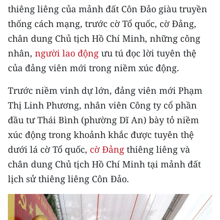
CHƯƠNG TRÌNH OCOP - MỖI XÃ
thiêng liêng của mảnh đất Côn Đảo giàu truyền
MỘT SẢN PHẨM
thống cách mạng, trước cờ Tổ quốc, cờ Đảng,
chân dung Chủ tịch Hồ Chí Minh, những công
RADIO
nhân,
người lao động
ưu tú đọc lời tuyên thệ
của đảng viên mới trong niềm xúc động.
MEDIA CENTER
Trước niềm vinh dự lớn, đảng viên mới Phạm
E-Magazine
Thị Linh Phương, nhân viên Công ty cổ phần
Video
đầu tư Thái Bình (phường Dĩ An) bày tỏ niềm
xúc động trong khoảnh khắc được tuyên thệ
Media Chính trị
dưới lá cờ Tổ quốc,
cờ Đảng
thiêng liêng và
Media Kinh tế
chân dung Chủ tịch Hồ Chí Minh tại mảnh đất
lịch sử thiêng liêng Côn Đảo.
Media Văn hóa
Media Xã hội