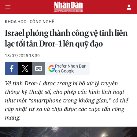
KHOA HỌC - CÔNG NGHỆ
Israel phóng thành công vệ tinh liên
CHÍNH TRỊ
lạc tối tân Dror‑1 lên quỹ đạo
KINH TẾ
13/07/2025 13:39
Prefer Nhan Dan
VĂN HÓA
on Google
Vệ tinh Dror‑1 được trang bị bộ xử lý truyền
XÃ HỘI
thông kỹ thuật số, cho phép cấu hình linh hoạt
như một “smartphone trong không gian,” có thể
PHÁP LUẬT
cập nhật từ xa và chịu được các cuộc tấn công
DU LỊCH
mạng.
THẾ GIỚI