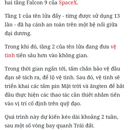
hai tầng Falcon 9 của
SpaceX
.
CHƯƠNG TRÌNH OCOP - MỖI XÃ
MỘT SẢN PHẨM
Tầng 1 của tên lửa đẩy - từng được sử dụng 13
lần - đã hạ cánh an toàn trên một bệ nổi giữa
RADIO
đại dương.
MEDIA CENTER
Trong khi đó, tầng 2 của tên lửa đang đưa
vệ
tinh
tiến sâu hơn vào không gian.
E-Magazine
Trong thời gian ngắn tới, tấm chắn bảo vệ đầu
Video
đạn sẽ tách ra, để lộ vệ tinh. Sau đó, vệ tinh sẽ
Media Chính trị
triển khai các tấm pin Mặt trời và ăngten để bắt
Media Kinh tế
đầu thực hiện các thao tác cần thiết nhằm tiến
vào vị trí cố định trên quỹ đạo.
Media Văn hóa
Quá trình này dự kiến kéo dài khoảng 2 tuần,
Media Xã hội
sau một số vòng bay quanh Trái đất.