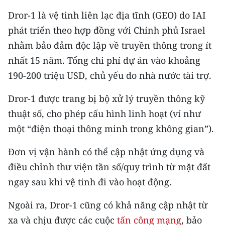
Media Pháp luật
Dror‑1 là vệ tinh liên lạc địa tĩnh (GEO) do IAI
Media Du lịch
phát triển theo hợp đồng với Chính phủ Israel
nhằm bảo đảm độc lập về truyền thông trong ít
Media Thế giới
nhất 15 năm. Tổng chi phí dự án vào khoảng
Media Thể thao
190-200 triệu USD, chủ yếu do nhà nước tài trợ.
Media Giáo dục
Dror‑1 được trang bị bộ xử lý truyền thông kỹ
thuật số, cho phép cấu hình linh hoạt (ví như
Media Y tế
một “điện thoại thông minh trong không gian”).
Media Khoa học - Công nghệ
Đơn vị vận hành có thể cập nhật ứng dụng và
Media Môi trường
điều chỉnh thư viện tần số/quy trình từ mặt đất
Ảnh
ngay sau khi vệ tinh đi vào hoạt động.
Infographic
Ngoài ra, Dror‑1 cũng có khả năng cập nhật từ
xa và chịu được các cuộc
tấn công mạng
, bảo