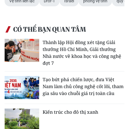
Vệ tinh liên lạc
Dror-1
Israel
phóng vệ tinh
quỹ đạ
CHUYÊN ĐỀ
CÁC CHUYÊN TRANG
CÓ THỂ BẠN QUAN TÂM
Thành lập Hội đồng xét tặng Giải
VỀ BÁO NHÂN DÂN
thưởng Hồ Chí Minh, Giải thưởng
Nhà nước về khoa học và công nghệ
THỜI NAY
đợt 7
NHÂN DÂN CUỐI TUẦN
Tạo bứt phá chiến lược, đưa Việt
NHÂN DÂN HẰNG THÁNG
Nam làm chủ công nghệ cốt lõi, tham
gia sâu vào chuỗi giá trị toàn cầu
MUA BÁO
Kiến trúc cho đô thị xanh
ĐỌC BÁO IN