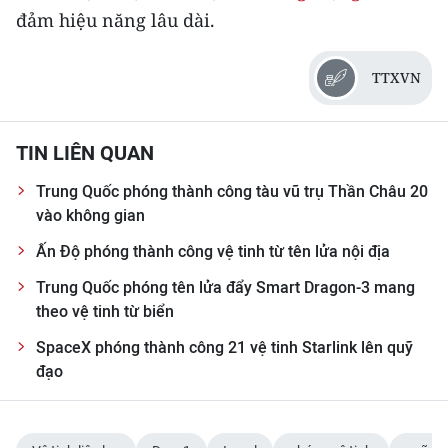
TIN MỚI
đảm hiệu năng lâu dài.
TIN ĐỊA PHƯƠNG
TTXVN
Trung du và miền núi phía Bắc
TIN LIÊN QUAN
Đồng bằng sông Hồng
Trung Quốc phóng thành công tàu vũ trụ Thần Châu 20
Bắc Trung Bộ
vào không gian
Duyên hải Nam Trung Bộ và Tây
Ấn Độ phóng thành công vệ tinh từ tên lửa nội địa
Nguyên
Trung Quốc phóng tên lửa đẩy Smart Dragon-3 mang
Đông Nam Bộ
theo vệ tinh từ biển
SpaceX phóng thành công 21 vệ tinh Starlink lên quỹ
Đồng bằng sông Cửu Long
đạo
Chuyên trang Hà Nội
Chuyên trang TP. Hồ Chí Minh