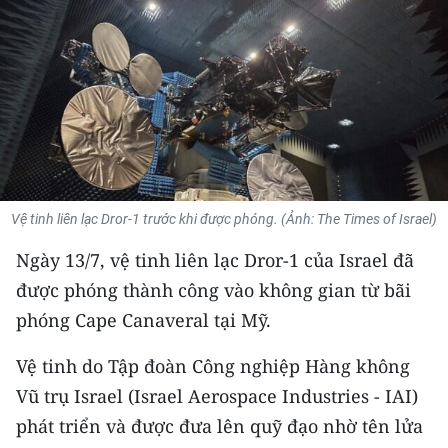
THỂ THAO
GIÁO DỤC
Y TẾ
KHOA HỌC - CÔNG NGHỆ
MÔI TRƯỜNG
Vệ tinh liên lạc Dror-1 trước khi được phóng. (Ảnh: The Times of Israel)
Ngày 13/7, vệ tinh liên lạc Dror-1 của Israel đã
BẠN ĐỌC
được phóng thành công vào không gian từ bãi
KIỂM CHỨNG THÔNG TIN
phóng Cape Canaveral tại Mỹ.
TRI THỨC CHUYÊN SÂU
Vệ tinh do Tập đoàn Công nghiệp Hàng không
Vũ trụ Israel (Israel Aerospace Industries - IAI)
54 DÂN TỘC VIỆT NAM
phát triển và được đưa lên quỹ đạo nhờ tên lửa