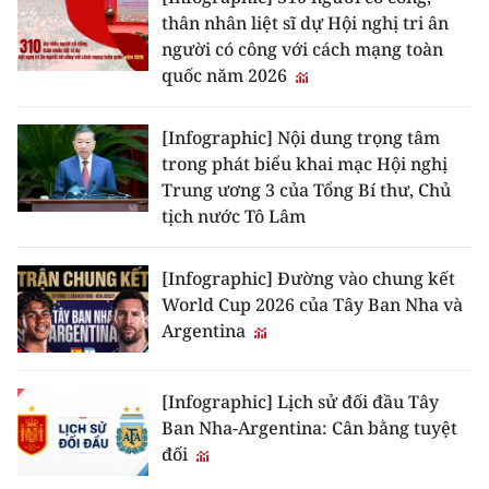
ENGLISH
thân nhân liệt sĩ dự Hội nghị tri ân
người có công với cách mạng toàn
中文
quốc năm 2026
FRANÇAIS
[Infographic] Nội dung trọng tâm
trong phát biểu khai mạc Hội nghị
РУССКИЙ
Trung ương 3 của Tổng Bí thư, Chủ
tịch nước Tô Lâm
ESPAÑOL
한국어
[Infographic] Đường vào chung kết
World Cup 2026 của Tây Ban Nha và
Argentina
[Infographic] Lịch sử đối đầu Tây
Ban Nha-Argentina: Cân bằng tuyệt
đối