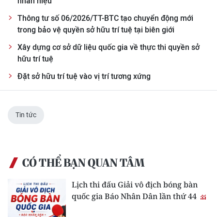
nhãn hiệu
Media Pháp luật
Thông tư số 06/2026/TT-BTC tạo chuyển động mới
Media Du lịch
trong bảo vệ quyền sở hữu trí tuệ tại biên giới
Media Thế giới
Xây dựng cơ sở dữ liệu quốc gia về thực thi quyền sở
hữu trí tuệ
Media Thể thao
Ðặt sở hữu trí tuệ vào vị trí tương xứng
Media Giáo dục
Media Y tế
Tin tức
Media Khoa học - Công nghệ
Media Môi trường
CÓ THỂ BẠN QUAN TÂM
Ảnh
Lịch thi đấu Giải vô địch bóng bàn
Infographic
quốc gia Báo Nhân Dân lần thứ 44