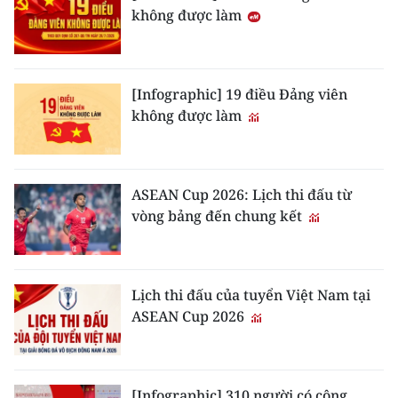
không được làm
CHUYÊN ĐỀ
CÁC CHUYÊN TRANG
[Infographic] 19 điều Đảng viên
không được làm
VỀ BÁO NHÂN DÂN
THỜI NAY
ASEAN Cup 2026: Lịch thi đấu từ
vòng bảng đến chung kết
NHÂN DÂN CUỐI TUẦN
NHÂN DÂN HẰNG THÁNG
Lịch thi đấu của tuyển Việt Nam tại
MUA BÁO
ASEAN Cup 2026
ĐỌC BÁO IN
[Infographic] 310 người có công,