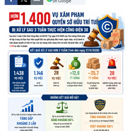
on Google
THỂ THAO
GIÁO DỤC
Y TẾ
KHOA HỌC - CÔNG NGHỆ
MÔI TRƯỜNG
BẠN ĐỌC
KIỂM CHỨNG THÔNG TIN
TRI THỨC CHUYÊN SÂU
54 DÂN TỘC VIỆT NAM