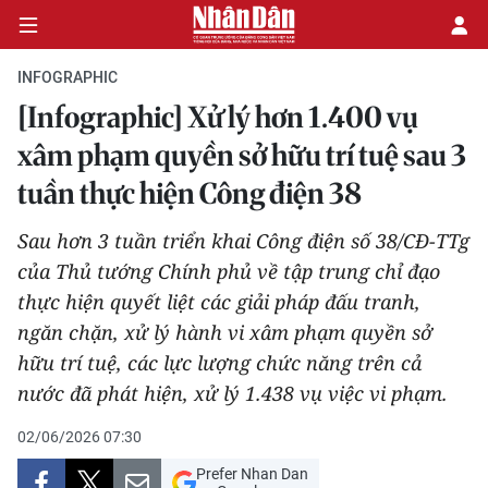
INFOGRAPHIC
[Infographic] Xử lý hơn 1.400 vụ
CHÍNH TRỊ
xâm phạm quyền sở hữu trí tuệ sau 3
tuần thực hiện Công điện 38
KINH TẾ
Sau hơn 3 tuần triển khai Công điện số 38/CĐ-TTg
VĂN HÓA
của Thủ tướng Chính phủ về tập trung chỉ đạo
thực hiện quyết liệt các giải pháp đấu tranh,
XÃ HỘI
ngăn chặn, xử lý hành vi xâm phạm quyền sở
PHÁP LUẬT
hữu trí tuệ, các lực lượng chức năng trên cả
nước đã phát hiện, xử lý 1.438 vụ việc vi phạm.
DU LỊCH
02/06/2026 07:30
THẾ GIỚI
Prefer Nhan Dan