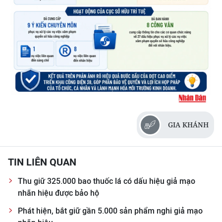
CHƯƠNG TRÌNH OCOP - MỖI XÃ
MỘT SẢN PHẨM
RADIO
MEDIA CENTER
E-Magazine
Video
GIA KHÁNH
Media Chính trị
Media Kinh tế
TIN LIÊN QUAN
Thu giữ 325.000 bao thuốc lá có dấu hiệu giả mạo
Media Văn hóa
nhãn hiệu được bảo hộ
Media Xã hội
Phát hiện, bắt giữ gần 5.000 sản phẩm nghi giả mạo