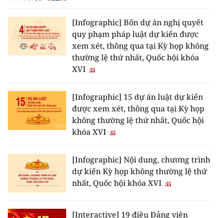
TIN MỚI
[Infographic] Bốn dự án nghị quyết
TIN ĐỊA PHƯƠNG
quy phạm pháp luật dự kiến được
xem xét, thông qua tại Kỳ họp không
Trung du và miền núi phía Bắc
thường lệ thứ nhất, Quốc hội khóa
XVI
Đồng bằng sông Hồng
[Infographic] 15 dự án luật dự kiến
Bắc Trung Bộ
được xem xét, thông qua tại Kỳ họp
Duyên hải Nam Trung Bộ và Tây
không thường lệ thứ nhất, Quốc hội
Nguyên
khóa XVI
Đông Nam Bộ
[Infographic] Nội dung, chương trình
dự kiến Kỳ họp không thường lệ thứ
Đồng bằng sông Cửu Long
nhất, Quốc hội khóa XVI
Chuyên trang Hà Nội
[Interactive] 19 điều Đảng viên
Chuyên trang TP. Hồ Chí Minh