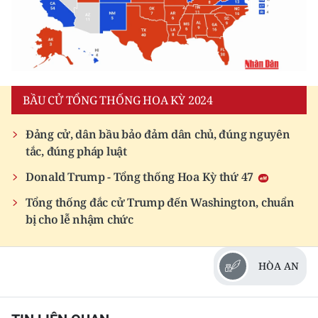
CHƯƠNG TRÌNH OCOP - MỖI XÃ
MỘT SẢN PHẨM
RADIO
BẦU CỬ TỔNG THỐNG HOA KỲ 2024
MEDIA CENTER
Đảng cử, dân bầu bảo đảm dân chủ, đúng nguyên
E-Magazine
tắc, đúng pháp luật
Video
Donald Trump - Tổng thống Hoa Kỳ thứ 47
Media Chính trị
Tổng thống đắc cử Trump đến Washington, chuẩn
bị cho lễ nhậm chức
Media Kinh tế
Media Văn hóa
HÒA AN
Media Xã hội