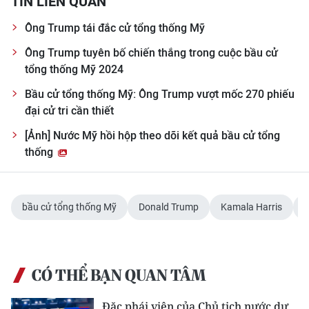
TIN LIÊN QUAN
Media Pháp luật
Ông Trump tái đắc cử tổng thống Mỹ
Media Du lịch
Ông Trump tuyên bố chiến thắng trong cuộc bầu cử
Media Thế giới
tổng thống Mỹ 2024
Bầu cử tổng thống Mỹ: Ông Trump vượt mốc 270 phiếu
Media Thể thao
đại cử tri cần thiết
Media Giáo dục
[Ảnh] Nước Mỹ hồi hộp theo dõi kết quả bầu cử tổng
thống
Media Y tế
Media Khoa học - Công nghệ
bầu cử tổng thống Mỹ
Donald Trump
Kamala Harris
Media Môi trường
Ảnh
CÓ THỂ BẠN QUAN TÂM
Infographic
Đặc phái viên của Chủ tịch nước dự