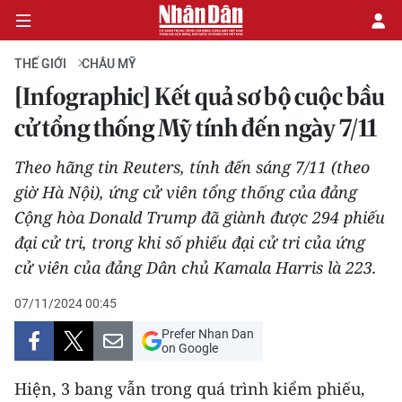
THẾ GIỚI
CHÂU MỸ
[Infographic] Kết quả sơ bộ cuộc bầu
CHÍNH TRỊ
cử tổng thống Mỹ tính đến ngày 7/11
KINH TẾ
Theo hãng tin Reuters, tính đến sáng 7/11 (theo
giờ Hà Nội), ứng cử viên tổng thống của đảng
VĂN HÓA
Cộng hòa Donald Trump đã giành được 294 phiếu
đại cử tri, trong khi số phiếu đại cử tri của ứng
XÃ HỘI
cử viên của đảng Dân chủ Kamala Harris là 223.
PHÁP LUẬT
07/11/2024 00:45
Prefer Nhan Dan
DU LỊCH
on Google
THẾ GIỚI
Hiện, 3 bang vẫn trong quá trình kiểm phiếu,