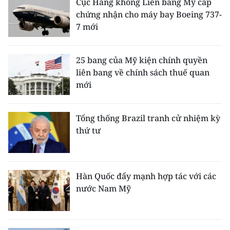
Cục Hàng không Liên bang Mỹ cấp
ENGLISH
chứng nhận cho máy bay Boeing 737-
7 mới
中文
FRANÇAIS
25 bang của Mỹ kiện chính quyền
liên bang về chính sách thuế quan
РУССКИЙ
mới
ESPAÑOL
Tổng thống Brazil tranh cử nhiệm kỳ
한국어
thứ tư
Hàn Quốc đẩy mạnh hợp tác với các
nước Nam Mỹ