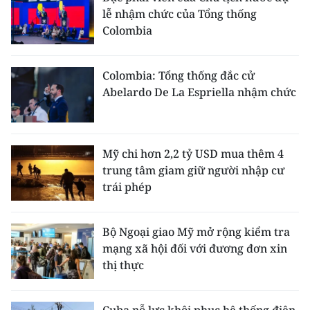
TIN MỚI
lễ nhậm chức của Tổng thống
Colombia
TIN ĐỊA PHƯƠNG
Colombia: Tổng thống đắc cử
Trung du và miền núi phía Bắc
Abelardo De La Espriella nhậm chức
Đồng bằng sông Hồng
Bắc Trung Bộ
Mỹ chi hơn 2,2 tỷ USD mua thêm 4
Duyên hải Nam Trung Bộ và Tây
trung tâm giam giữ người nhập cư
Nguyên
trái phép
Đông Nam Bộ
Bộ Ngoại giao Mỹ mở rộng kiểm tra
Đồng bằng sông Cửu Long
mạng xã hội đối với đương đơn xin
thị thực
Chuyên trang Hà Nội
Chuyên trang TP. Hồ Chí Minh