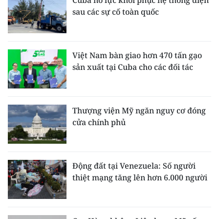
Cuba nỗ lực khôi phục hệ thống điện
sau các sự cố toàn quốc
CHUYÊN ĐỀ
CÁC CHUYÊN TRANG
Việt Nam bàn giao hơn 470 tấn gạo
sản xuất tại Cuba cho các đối tác
VỀ BÁO NHÂN DÂN
THỜI NAY
Thượng viện Mỹ ngăn nguy cơ đóng
cửa chính phủ
NHÂN DÂN CUỐI TUẦN
NHÂN DÂN HẰNG THÁNG
Động đất tại Venezuela: Số người
MUA BÁO
thiệt mạng tăng lên hơn 6.000 người
ĐỌC BÁO IN