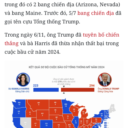
trong đó có 2 bang chiến địa (Arizona, Nevada)
THỂ THAO
và bang Maine. Trước đó, 5/7
bang chiến địa
đã
GIÁO DỤC
gọi tên cựu Tổng thống Trump.
Trong ngày 6/11, ông Trump đã
tuyên bố chiến
Y TẾ
thắng
và bà Harris đã thừa nhận thất bại trong
KHOA HỌC - CÔNG NGHỆ
cuộc bầu cử năm 2024.
MÔI TRƯỜNG
BẠN ĐỌC
KIỂM CHỨNG THÔNG TIN
TRI THỨC CHUYÊN SÂU
54 DÂN TỘC VIỆT NAM