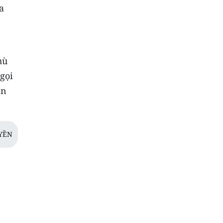
a
n
hù
gọi
ền
YỀN