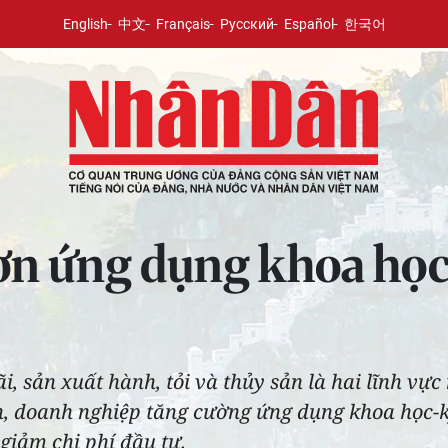
English
中文
Français
Русский
Español
한국어
ơn ứng dụng khoa học
, sản xuất hành, tỏi và thủy sản là hai lĩnh vự
, doanh nghiệp tăng cường ứng dụng khoa học-k
giảm chi phí đầu tư.