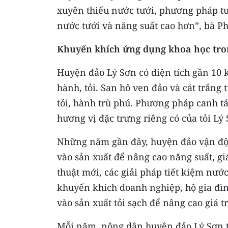
xuyên thiếu nước tưới, phương pháp tướ
nước tưới và năng suất cao hơn”, bà P
Khuyến khích ứng dụng khoa học tron
Huyện đảo Lý Sơn có diện tích gần 10 
hành, tỏi. San hô ven đảo và cát trắng
tỏi, hành trù phú. Phương pháp canh t
hương vị đặc trưng riêng có của tỏi Lý 
Những năm gần đây, huyện đảo vận độ
vào sản xuất để nâng cao năng suất, g
thuật mới, các giải pháp tiết kiệm nướ
khuyến khích doanh nghiệp, hộ gia đìn
vào sản xuất tỏi sạch để nâng cao giá t
Mỗi năm, nông dân huyện đảo Lý Sơn t