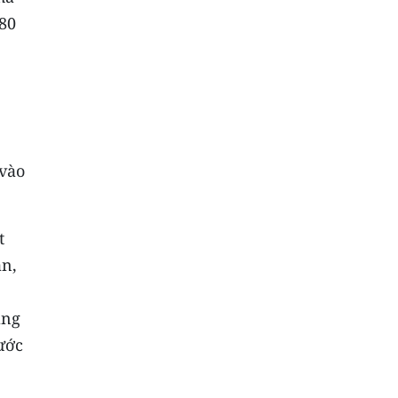
 80
 vào
t
ân,
ang
ước