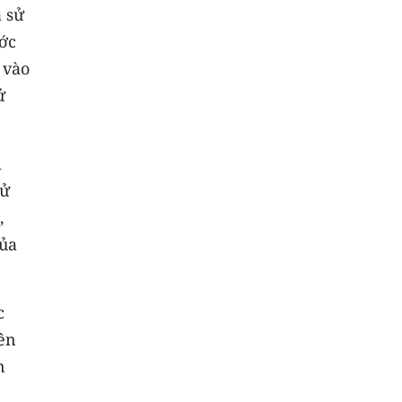
 sử
ớc
 vào
ử
i
hử
,
của
c
rên
n