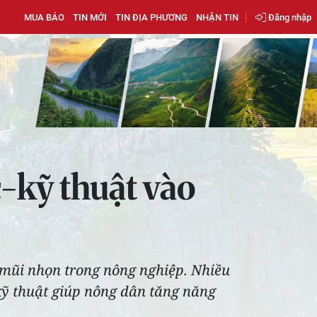
MUA BÁO
TIN MỚI
TIN ĐỊA PHƯƠNG
NHẬN TIN
Đăng nhập
-kỹ thuật vào
c mũi nhọn trong nông nghiệp. Nhiều
ỹ thuật giúp nông dân tăng năng