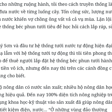
ho những ruộng hành, tỏi theo cách truyền thống là
đưa nước về từng luống cây. Tốn công sức, lượng nư
 nước khiến vợ chồng ông vất vả cả vụ mùa. Lặn lội
 thống béc phun tưới tiêu để học hỏi cách lắp ráp, s
 Lý Sơn và đầu tư hệ thống tưới nước tự động hiện đạ
ạ lẫm với hệ thống tưới tự động thì tôi tiên phong t
o để thuê người lắp đặt hệ thống béc phun tưới hành
 tiền vô ích, nhưng đến nay thì trên các cánh đồng 
ng cho biết.
ộ nông dân có nước sản xuất; nhiều hộ nông dân họ
ộng hiệu quả. Đến nay 100% diện tích nông nghiệp t
ng khoa học-kỹ thuật vào sản xuất đã giúp nông dâ
 tiết kiệm điện, nước... “Ở những vùng đảo thường