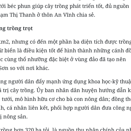
i béc phun giúp cây trồng phát triển tốt, đủ nguồn
hạm Thị Thanh ở thôn An Vĩnh chia sẻ.
g trồng trọt
km2, nhưng có đến một phần ba diện tích được trồn
 từ biển là điều kiện tốt để hình thành những cánh đ
ác cùng thổ nhưỡng đặc biệt ở vùng đảo đã tạo nên
Sơn so với nơi khác.
ng người dân đẩy mạnh ứng dụng khoa học-kỹ thuậ
iá trị cây trồng. Ủy ban nhân dân huyện hướng dẫn 
c tưới, mô hình hữu cơ cho bà con nông dân; đồng th
h, cá nhân liên kết, phối hợp người dân đưa công n
rị nông sản.
rồng hơn 320 ha tỏi, là nguồn thu nhập chính của n