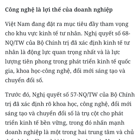
Media Pháp luật
Công nghệ là lợi thế của doanh nghiệp
Media Du lịch
Việt Nam đang đặt ra mục tiêu đầy tham vọng
Media Thế giới
cho khu vực kinh tế tư nhân. Nghị quyết số 68-
NQ/TW của Bộ Chính trị đã xác định kinh tế tư
Media Thể thao
nhân là động lực quan trọng nhất và là lực
Media Giáo dục
lượng tiên phong trong phát triển kinh tế quốc
gia, khoa học-công nghệ, đổi mới sáng tạo và
Media Y tế
chuyển đổi số.
Media Khoa học - Công nghệ
Trước đó, Nghị quyết số 57-NQ/TW của Bộ Chính
Media Môi trường
trị đã xác định rõ khoa học, công nghệ, đổi mới
Ảnh
sáng tạo và chuyển đổi số là trụ cột cho phát
triển kinh tế bền vững, trong đó nhấn mạnh
Infographic
doanh nghiệp là một trong hai trung tâm và chủ