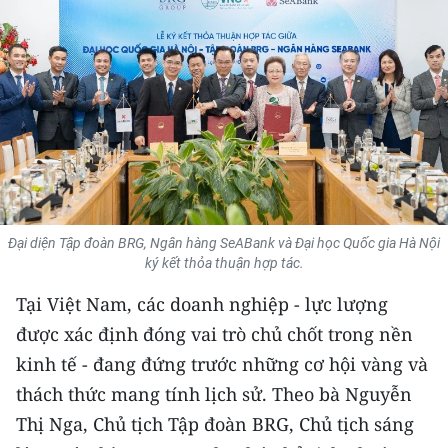
THỂ THAO
GIÁO DỤC
Y TẾ
KHOA HỌC - CÔNG NGHỆ
MÔI TRƯỜNG
Đại diện Tập đoàn BRG, Ngân hàng SeABank và Đại học Quốc gia Hà Nội
BẠN ĐỌC
ký kết thỏa thuận hợp tác.
Tại Việt Nam, các doanh nghiệp - lực lượng
KIỂM CHỨNG THÔNG TIN
được xác định đóng vai trò chủ chốt trong nền
TRI THỨC CHUYÊN SÂU
kinh tế - đang đứng trước những cơ hội vàng và
thách thức mang tính lịch sử. Theo bà Nguyễn
54 DÂN TỘC VIỆT NAM
Thị Nga, Chủ tịch Tập đoàn BRG, Chủ tịch sáng