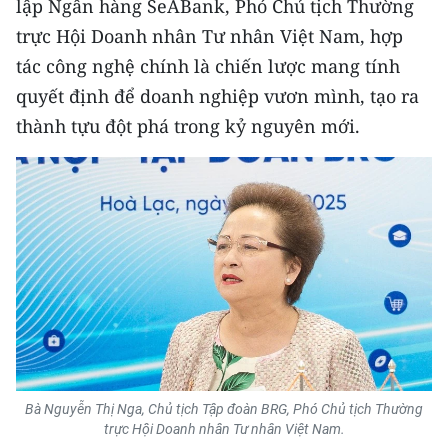
lập Ngân hàng SeABank, Phó Chủ tịch Thường
CHƯƠNG TRÌNH OCOP - MỖI XÃ
MỘT SẢN PHẨM
trực Hội Doanh nhân Tư nhân Việt Nam, hợp
tác công nghệ chính là chiến lược mang tính
quyết định để doanh nghiệp vươn mình, tạo ra
RADIO
thành tựu đột phá trong kỷ nguyên mới.
MEDIA CENTER
E-Magazine
Video
Media Chính trị
Media Kinh tế
Media Văn hóa
Bà Nguyễn Thị Nga, Chủ tịch Tập đoàn BRG, Phó Chủ tịch Thường
Media Xã hội
trực Hội Doanh nhân Tư nhân Việt Nam.