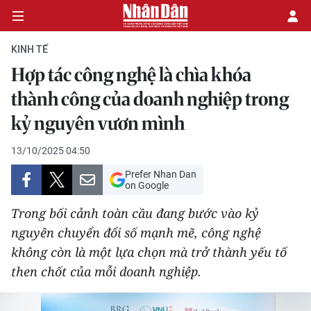
KINH TẾ
Hợp tác công nghệ là chìa khóa
CHÍNH TRỊ
thành công của doanh nghiệp trong
kỷ nguyên vươn mình
KINH TẾ
13/10/2025 04:50
VĂN HÓA
Prefer Nhan Dan
on Google
XÃ HỘI
Trong bối cảnh toàn cầu đang bước vào kỷ
PHÁP LUẬT
nguyên chuyển đổi số mạnh mẽ, công nghệ
không còn là một lựa chọn mà trở thành yếu tố
DU LỊCH
then chốt của mỗi doanh nghiệp.
THẾ GIỚI