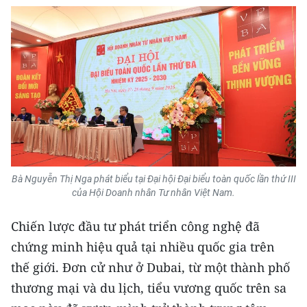
CHUYÊN ĐỀ
CÁC CHUYÊN TRANG
VỀ BÁO NHÂN DÂN
THỜI NAY
NHÂN DÂN CUỐI TUẦN
Bà Nguyễn Thị Nga phát biểu tại Đại hội Đại biểu toàn quốc lần thứ III
của Hội Doanh nhân Tư nhân Việt Nam.
NHÂN DÂN HẰNG THÁNG
Chiến lược đầu tư phát triển công nghệ đã
MUA BÁO
chứng minh hiệu quả tại nhiều quốc gia trên
thế giới. Đơn cử như ở Dubai, từ một thành phố
ĐỌC BÁO IN
thương mại và du lịch, tiểu vương quốc trên sa