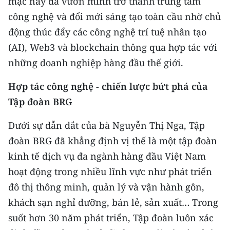
mạc này đã vươn mình trở thành trung tâm
ENGLISH
công nghệ và đổi mới sáng tạo toàn cầu nhờ chủ
中文
động thúc đẩy các công nghệ trí tuệ nhân tạo
(AI), Web3 và blockchain thông qua hợp tác với
FRANÇAIS
những doanh nghiệp hàng đầu thế giới.
РУССКИЙ
Hợp tác công nghệ - chiến lược bứt phá của
Tập đoàn BRG
ESPAÑOL
Dưới sự dẫn dắt của bà Nguyễn Thị Nga, Tập
한국어
đoàn BRG đã khẳng định vị thế là một tập đoàn
kinh tế dịch vụ đa ngành hàng đầu Việt Nam
hoạt động trong nhiều lĩnh vực như phát triển
đô thị thông minh, quản lý và vận hành gôn,
khách sạn nghỉ dưỡng, bán lẻ, sản xuất… Trong
suốt hơn 30 năm phát triển, Tập đoàn luôn xác