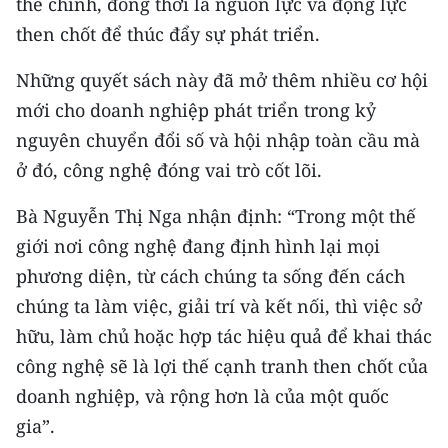
thể chính, đồng thời là nguồn lực và động lực
TIN MỚI
then chốt để thúc đẩy sự phát triển.
TIN ĐỊA PHƯƠNG
Những quyết sách này đã mở thêm nhiều cơ hội
mới cho doanh nghiệp phát triển trong kỷ
Trung du và miền núi phía Bắc
nguyên chuyển đổi số và hội nhập toàn cầu mà
Đồng bằng sông Hồng
ở đó, công nghệ đóng vai trò cốt lõi.
Bắc Trung Bộ
Bà Nguyễn Thị Nga nhận định: “Trong một thế
giới nơi công nghệ đang định hình lại mọi
Duyên hải Nam Trung Bộ và Tây
Nguyên
phương diện, từ cách chúng ta sống đến cách
chúng ta làm việc, giải trí và kết nối, thì việc sở
Đông Nam Bộ
hữu, làm chủ hoặc hợp tác hiệu quả để khai thác
Đồng bằng sông Cửu Long
công nghệ sẽ là lợi thế cạnh tranh then chốt của
doanh nghiệp, và rộng hơn là của một quốc
Chuyên trang Hà Nội
gia”.
Chuyên trang TP. Hồ Chí Minh