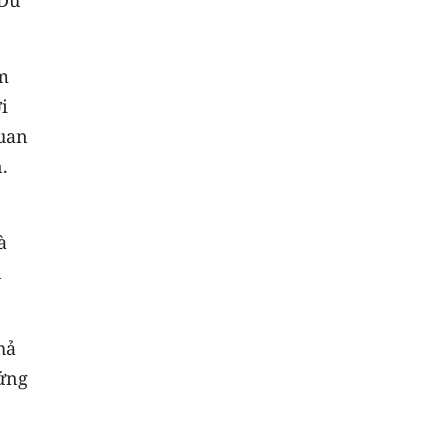
m
i
quan
.
à
n
hả
 ứng