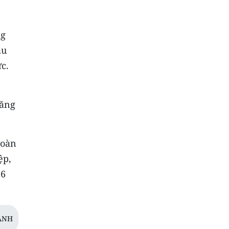
ng
ầu
c.
tăng
đoàn
ệp,
26
ANH