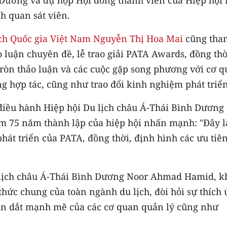
h quan sát viên.
ịch Quốc gia Việt Nam Nguyễn Thị Hoa Mai
cũng tha
o luận chuyên đề, lễ trao giải PATA Awards, đồng thờ
tròn thảo luận và các cuộc gặp song phương với cơ 
ng hợp tác, cũng như trao đổi kinh nghiệm phát triển
điều hành Hiệp hội Du lịch châu Á-Thái Bình Dương
75 năm thành lập của hiệp hội nhấn mạnh: "Đây l
phát triển của PATA, đồng thời, định hình các ưu tiê
 lịch châu Á-Thái Bình Dương Noor Ahmad Hamid, k
hức chung của toàn ngành du lịch, đòi hỏi sự thích
 dẫn dắt mạnh mẽ của các cơ quan quản lý cũng như