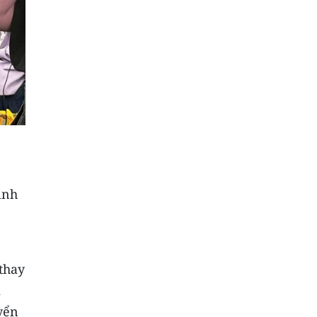
ình
thay
i
yển