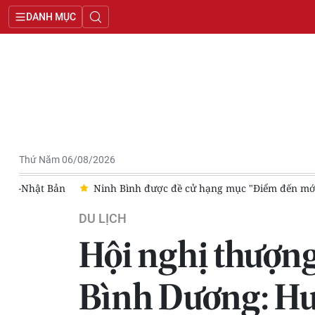
DANH MỤC
Thứ Năm 06/08/2026
mới nổi hàng đầu châu Á 2026"
Đà Nẵng: Sinh kế bền vững ở
DU LỊCH
Hội nghị thượng
Bình Dương: Hướ