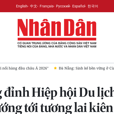
English
中文
Français
Русский
Español
한국어
 Cù Lao Chàm
Hà Nội tăng cường quản lý hoạt động lữ hành
 đỉnh Hiệp hội Du lịc
ng tới tương lai kiê