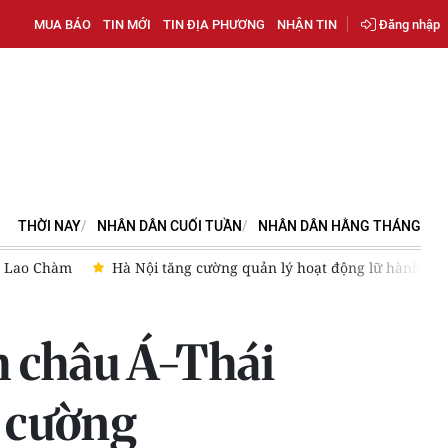
MUA BÁO
TIN MỚI
TIN ĐỊA PHƯƠNG
NHẬN TIN
Đăng nhập
THỜI NAY
NHÂN DÂN CUỐI TUẦN
NHÂN DÂN HẰNG THÁNG
Du lịch Việt Nam đạt 56% mục tiêu đón khách quốc tế năm 20
h châu Á-Thái
n cường