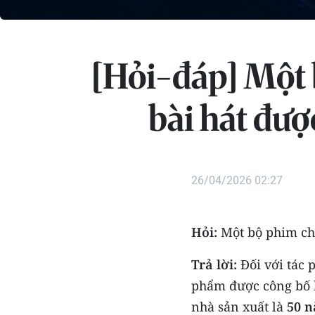
[Hỏi-đáp] Một 
bài hát đượ
26/04/2026 02:27
Hỏi:
Một bộ phim ch
Trả lời:
Đối với tác 
phẩm được công bố l
nhà sản xuất là
50 