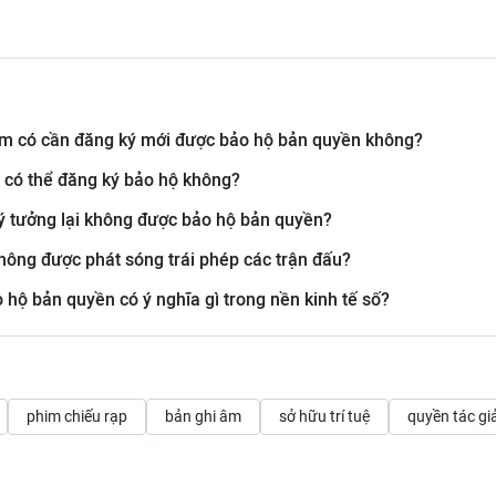
ẩm có cần đăng ký mới được bảo hộ bản quyền không?
n có thể đăng ký bảo hộ không?
 ý tưởng lại không được bảo hộ bản quyền?
không được phát sóng trái phép các trận đấu?
o hộ bản quyền có ý nghĩa gì trong nền kinh tế số?
phim chiếu rạp
bản ghi âm
sở hữu trí tuệ
quyền tác gi