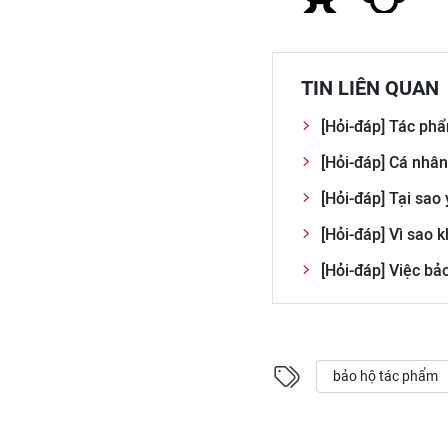
TIN LIÊN QUAN
[Hỏi-đáp] Tác ph
[Hỏi-đáp] Cá nhâ
[Hỏi-đáp] Tại sao
[Hỏi-đáp] Vì sao 
[Hỏi-đáp] Việc bả
bảo hộ tác phẩm