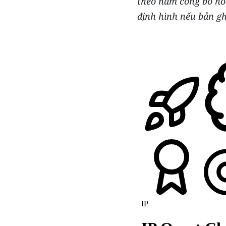
theo năm công bố ho
định hình nếu bản gh