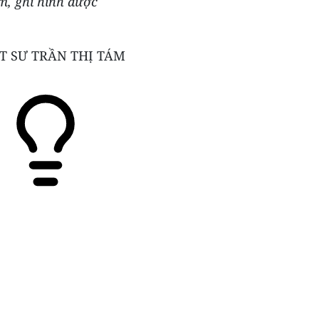
m, ghi hình được
T SƯ TRẦN THỊ TÁM