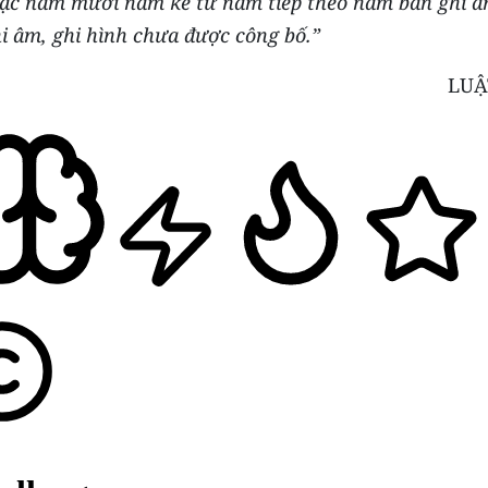
ặc năm mươi năm kể từ năm tiếp theo năm bản ghi â
i âm, ghi hình chưa được công bố.”
LUẬ