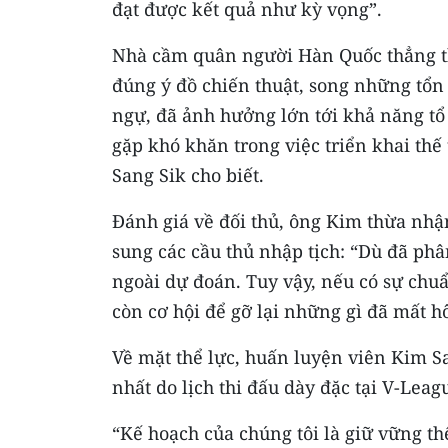
đạt được kết quả như kỳ vọng”.
Nhà cầm quân người Hàn Quốc thẳng 
đúng ý đồ chiến thuật, song những tổn 
ngự, đã ảnh hưởng lớn tới khả năng tổ 
gặp khó khăn trong việc triển khai thế
Sang Sik cho biết.
Đánh giá về đối thủ, ông Kim thừa nhậ
sung các cầu thủ nhập tịch: “Dù đã phâ
ngoài dự đoán. Tuy vậy, nếu có sự chuẩn 
còn cơ hội để gỡ lại những gì đã mất 
Về mặt thể lực, huấn luyện viên Kim Sa
nhất do lịch thi đấu dày đặc tại V-Leag
“Kế hoạch của chúng tôi là giữ vững th