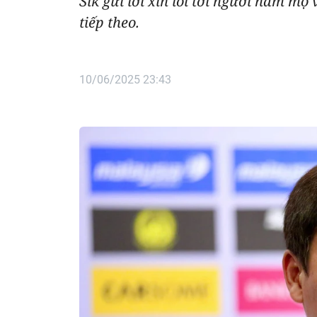
Sik gửi lời xin lỗi tới người hâm mộ
tiếp theo.
10/06/2025 23:43