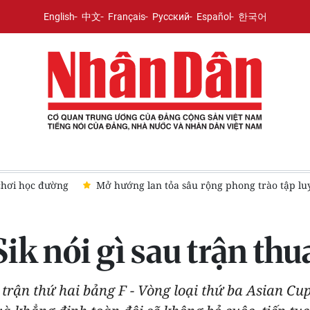
English
中文
Français
Русский
Español
한국어
Mở hướng lan tỏa sâu rộng phong trào tập luyện, thi đấu bó
k nói gì sau trận thu
t trận thứ hai bảng F - Vòng loại thứ ba Asian C