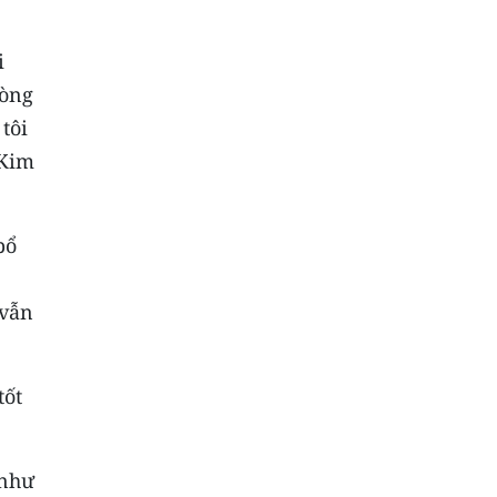
i
hòng
tôi
 Kim
bổ
 vẫn
tốt
 như