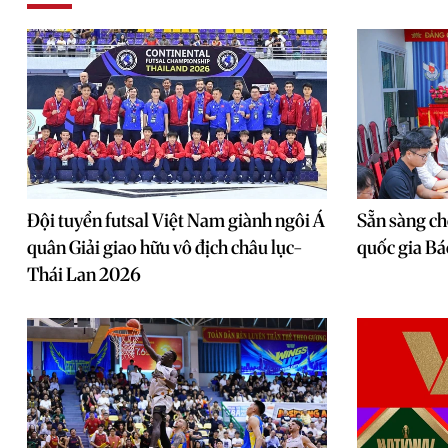
Đội tuyển futsal Việt Nam giành ngôi Á
Sẵn sàng ch
quân Giải giao hữu vô địch châu lục-
quốc gia Bá
Thái Lan 2026