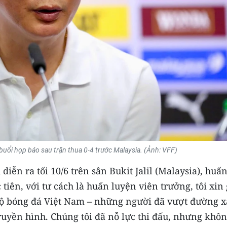
 buổi họp báo sau trận thua 0-4 trước Malaysia. (Ảnh: VFF)
diễn ra tối 10/6 trên sân Bukit Jalil (Malaysia), huấ
 tiên, với tư cách là huấn luyện viên trưởng, tôi xin
mộ bóng đá Việt Nam – những người đã vượt đường xa
ruyền hình. Chúng tôi đã nỗ lực thi đấu, nhưng khô