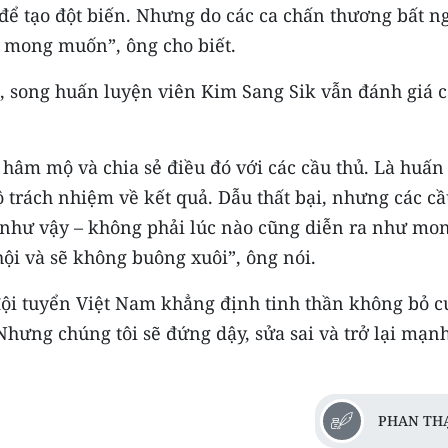
để tạo đột biến. Nhưng do các ca chấn thương bất n
 mong muốn”, ông cho biết.
c, song huấn luyện viên Kim Sang Sik vẫn đánh giá 
 hâm mộ và chia sẻ điều đó với các cầu thủ. Là huấn
ộ trách nhiệm về kết quả. Dẫu thất bại, nhưng các c
 như vậy – không phải lúc nào cũng diễn ra như mo
ội và sẽ không buông xuôi”, ông nói.
ội tuyển Việt Nam khẳng định tinh thần không bỏ c
. Nhưng chúng tôi sẽ đứng dậy, sửa sai và trở lại mạ
PHAN TH