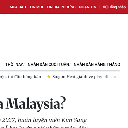
MUA BÁO
TIN MỚI
TIN ĐỊA PHƯƠNG
NHẬN TIN
Đăng nhập
THỜI NAY
NHÂN DÂN CUỐI TUẦN
NHÂN DÂN HẰNG THÁNG
ng bàn
Saigon Heat giành vé play-off sau màn ngược dòng ngh
a Malaysia?
up 2027, huấn luyện viên Kim Sang