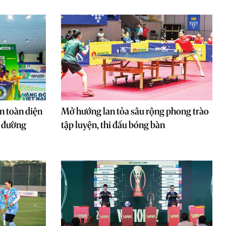
ển toàn diện
Mở hướng lan tỏa sâu rộng phong trào
c đường
tập luyện, thi đấu bóng bàn