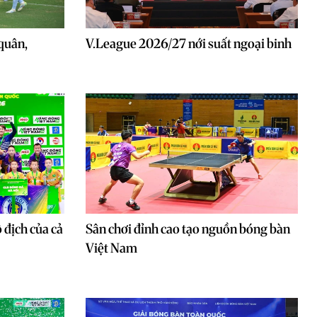
quân,
V.League 2026/27 nới suất ngoại binh
 địch của cả
Sân chơi đỉnh cao tạo nguồn bóng bàn
Việt Nam