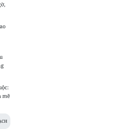
gờ,
cao
ầu
ng
uộc:
nh mẽ
ẠCH