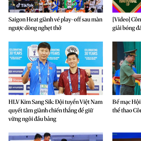
Saigon Heat giành vé play-off sau màn
[Video] Côn
ngược dòng nghẹt thở
giải bóng đ
HLV Kim Sang Sik: Đội tuyển Việt Nam
Bế mạc Hội 
quyết tâm giành chiến thắng để giữ
thể thao C
vững ngôi đầu bảng