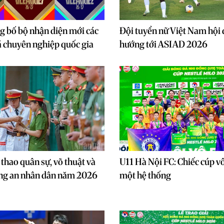
g bố bộ nhận diện mới các
Đội tuyển nữ Việt Nam hội 
á chuyên nghiệp quốc gia
hướng tới ASIAD 2026
thao quân sự, võ thuật và
U11 Hà Nội FC: Chiếc cúp vô
ông an nhân dân năm 2026
một hệ thống