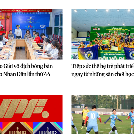
o Giải vô địch bóng bàn
Tiếp sức thế hệ trẻ phát tri
o Nhân Dân lần thứ 44
ngay từ những sân chơi họ