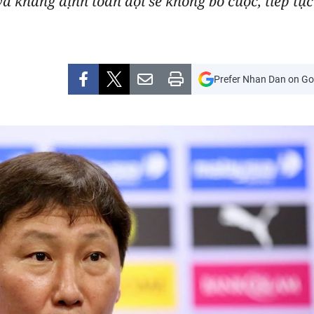
 và khẳng định toàn đội sẽ không bỏ cuộc, tiếp t
Prefer Nhan Dan on Go