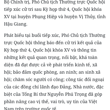
Bộ Chính trị, Phó Chủ tịch Thường trực Quốc hội
CHƯƠNG TRÌNH OCOP - MỖI XÃ
MỘT SẢN PHẨM
tiếp xúc cử tri sau Kỳ họp thứ 4, Quốc hội khóa
XV tại huyện Phụng Hiệp và huyện Vị Thủy, tỉnh
Hậu Giang.
RADIO
Phát biểu tại buổi tiếp xúc, Phó Chủ tịch Thường
MEDIA CENTER
trực Quốc hội thông báo đến cử tri kết quả của
E-Magazine
Kỳ họp thứ 4, Quốc hội khóa XV và thông tin
những kết quả quan trọng, nổi bật, khá toàn
Video
diện đã đạt được cả về phát triển kinh tế, xã
Media Chính trị
hội; bảo đảm quốc phòng, an ninh; an sinh xã
hội; chăm sóc người có công; công tác đối ngoại
Media Kinh tế
của các đồng chí lãnh đạo Đảng, Nhà nước, đặc
Media Văn hóa
biệt của Tổng Bí thư Nguyễn Phú Trọng đã góp
phần nâng cao vị thế, vai trò, uy tín của Việt
Media Xã hội
Nam trên trường quốc tế.