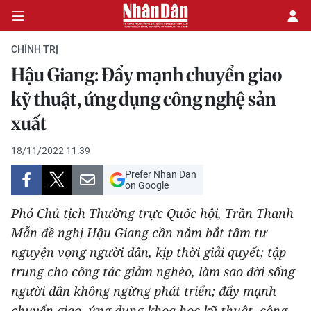
CHÍNH TRỊ
Hậu Giang: Đẩy mạnh chuyển giao
CHÍNH TRỊ
kỹ thuật, ứng dụng công nghệ sản
xuất
KINH TẾ
18/11/2022 11:39
VĂN HÓA
Prefer Nhan Dan
on Google
XÃ HỘI
Phó Chủ tịch Thường trực Quốc hội, Trần Thanh
PHÁP LUẬT
Mẫn đề nghị Hậu Giang cần nắm bắt tâm tư
nguyện vọng người dân, kịp thời giải quyết; tập
DU LỊCH
trung cho công tác giảm nghèo, làm sao đời sống
người dân không ngừng phát triển; đẩy mạnh
THẾ GIỚI
chuyển giao, ứng dụng khoa học kỹ thuật, công