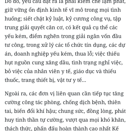
Do đó, yêu cầu đặt ra là phải kiềm chế lạm phát,
giữ vững ổn định kinh tế vĩ mô trong mọi tình
CHUYÊN ĐỀ
huống; siết chặt kỷ luật, kỷ cương công vụ, tập
CÁC CHUYÊN TRANG
trung giải quyết căn cơ, có kết quả cụ thể các
yếu kém, điểm nghẽn trong giải ngân vốn đầu
tư công, trong xử lý các tổ chức tín dụng, các dự
VỀ BÁO NHÂN DÂN
án, doanh nghiệp yếu kém, thua lỗ; việc thiếu
THỜI NAY
hụt nguồn cung xăng dầu, tình trạng nghỉ việc,
bỏ việc của nhân viên y tế, giáo dục và thiếu
NHÂN DÂN CUỐI TUẦN
thuốc, trang thiết bị, vật tư y tế...
NHÂN DÂN HẰNG THÁNG
Ngoài ra, các đơn vị liên quan cần tiếp tục tăng
cường công tác phòng, chống dịch bệnh, thiên
MUA BÁO
tai, biến đổi khí hậu; chung sức, đồng lòng, phát
ĐỌC BÁO IN
huy tinh thần tự cường, vượt qua mọi khó khăn,
thách thức, phấn đấu hoàn thành cao nhất Kế