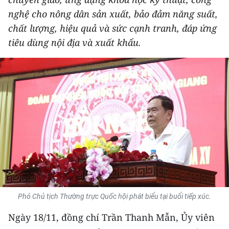
THỂ THAO
nghệ cho nông dân sản xuất, bảo đảm năng suất,
chất lượng, hiệu quả và sức cạnh tranh, đáp ứng
GIÁO DỤC
tiêu dùng nội địa và xuất khẩu.
Y TẾ
KHOA HỌC - CÔNG NGHỆ
MÔI TRƯỜNG
BẠN ĐỌC
KIỂM CHỨNG THÔNG TIN
TRI THỨC CHUYÊN SÂU
Phó Chủ tịch Thường trực Quốc hội phát biểu tại buổi tiếp xúc.
54 DÂN TỘC VIỆT NAM
Ngày 18/11, đồng chí Trần Thanh Mẫn, Ủy viên