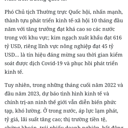
Media Pháp luật
Phó Chủ tịch Thường trực Quốc hội, nhấn mạnh,
Media Du lịch
thành tựu phát triển kinh tế-xã hội 10 tháng đầu
Media Thế giới
năm với tăng trưởng đạt khá cao so các nước
trong với khu vực; kim ngạch xuất khẩu đạt 616
Media Thể thao
tỷ USD, riêng lĩnh vực nông nghiệp đạt 45 tỷ
Media Giáo dục
USD... là tín hiệu đáng mừng sau thời gian kiểm
soát được dịch Covid-19 và phục hồi phát triển
Media Y tế
kinh tế.
Media Khoa học - Công nghệ
Tuy nhiên, trong những tháng cuối năm 2022 và
Media Môi trường
đầu năm 2023, dự báo tình hình kinh tế và
chính trị-an ninh thế giới vẫn diễn biến phức
Ảnh
tạp, khó lường. Ở trong nước, áp lực lạm phát,
Infographic
tỷ giá, lãi suất tăng cao; thị trường tiền tệ,
chứng khoán, trái phiếu doanh nghiệp, bất động