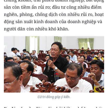
TIN MỚI
sản còn tiềm ẩn rủi ro; đầu tư công nhiều điểm
nghẽn, phòng, chống dịch còn nhiều rủi ro, hoạt
TIN ĐỊA PHƯƠNG
động sản xuất kinh doanh của doanh nghiệp và
Trung du và miền núi phía Bắc
người dân còn nhiều khó khăn.
Đồng bằng sông Hồng
Bắc Trung Bộ
Duyên hải Nam Trung Bộ và Tây
Nguyên
Đông Nam Bộ
Đồng bằng sông Cửu Long
Chuyên trang Hà Nội
Cử tri đóng góp ý kiến.
Chuyên trang TP. Hồ Chí Minh