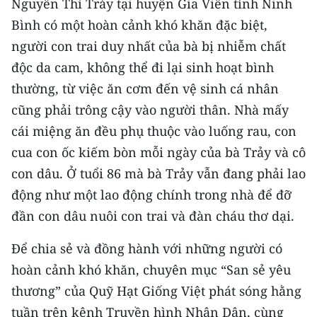
Nguyễn Thì Trảy tại huyện Gia Viễn tỉnh Ninh
CHƯƠNG TRÌNH OCOP - MỖI XÃ
MỘT SẢN PHẨM
Bình có một hoàn cảnh khó khăn đặc biệt,
người con trai duy nhất của bà bị nhiễm chất
độc da cam, không thể đi lại sinh hoạt bình
RADIO
thường, từ việc ăn cơm đến vệ sinh cá nhân
MEDIA CENTER
cũng phải trông cậy vào người thân. Nhà mấy
cái miệng ăn đều phụ thuộc vào luống rau, con
E-Magazine
cua con ốc kiếm bòn mỗi ngày của bà Trảy và cô
Video
con dâu. Ở tuổi 86 mà bà Trảy vẫn đang phải lao
động như một lao động chính trong nhà để đỡ
Media Chính trị
đần con dâu nuôi con trai và đàn cháu thơ dại.
Media Kinh tế
Để chia sẻ và đồng hành với những người có
Media Văn hóa
hoàn cảnh khó khăn, chuyên mục “San sẻ yêu
thương” của Quỹ Hạt Giống Việt phát sóng hằng
Media Xã hội
tuần trên kênh Truyền hình Nhân Dân, cùng