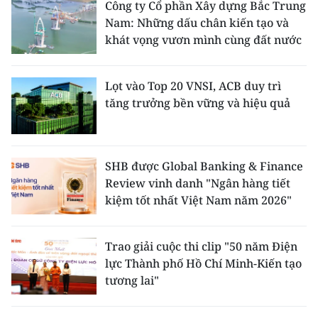
Công ty Cổ phần Xây dựng Bắc Trung
Nam: Những dấu chân kiến tạo và
CHUYÊN ĐỀ
khát vọng vươn mình cùng đất nước
CÁC CHUYÊN TRANG
Lọt vào Top 20 VNSI, ACB duy trì
tăng trưởng bền vững và hiệu quả
VỀ BÁO NHÂN DÂN
THỜI NAY
SHB được Global Banking & Finance
NHÂN DÂN CUỐI TUẦN
Review vinh danh "Ngân hàng tiết
kiệm tốt nhất Việt Nam năm 2026"
NHÂN DÂN HẰNG THÁNG
Trao giải cuộc thi clip "50 năm Điện
MUA BÁO
lực Thành phố Hồ Chí Minh-Kiến tạo
tương lai"
ĐỌC BÁO IN