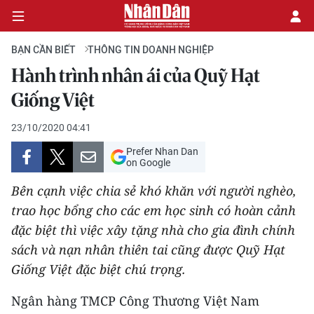
BẠN CẦN BIẾT
THÔNG TIN DOANH NGHIỆP
Hành trình nhân ái của Quỹ Hạt
CHÍNH TRỊ
Giống Việt
KINH TẾ
23/10/2020 04:41
Prefer Nhan Dan
VĂN HÓA
on Google
Bên cạnh việc chia sẻ khó khăn với người nghèo,
XÃ HỘI
trao học bổng cho các em học sinh có hoàn cảnh
đặc biệt thì việc xây tặng nhà cho gia đình chính
PHÁP LUẬT
sách và nạn nhân thiên tai cũng được Quỹ Hạt
DU LỊCH
Giống Việt đặc biệt chú trọng.
THẾ GIỚI
Ngân hàng TMCP Công Thương Việt Nam