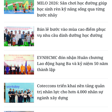
MILO 2026: Sân chơi học đường giúp
TIN MỚI
học sinh rèn kỹ năng sống qua từng
bước nhảy
TIN ĐỊA PHƯƠNG
Trung du và miền núi phía Bắc
Bán lẻ bước vào mùa cao điểm phục
vụ nhu cầu dinh dưỡng học đường
Đồng bằng sông Hồng
Bắc Trung Bộ
EVNHCMC đón nhận Huân chương
Duyên hải Nam Trung Bộ và Tây
Lao động hạng Ba và kỷ niệm 50 năm
Nguyên
thành lập
Đông Nam Bộ
Coteccons triển khai nền tảng quản
Đồng bằng sông Cửu Long
trị nhân lực cho hơn 4.000 nhân sự
ngành xây dựng
Chuyên trang Hà Nội
Chuyên trang TP. Hồ Chí Minh