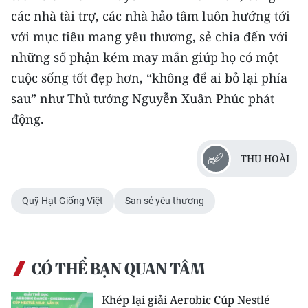
Media Pháp luật
các nhà tài trợ, các nhà hảo tâm luôn hướng tới
với mục tiêu mang yêu thương, sẻ chia đến với
Media Du lịch
những số phận kém may mắn giúp họ có một
Media Thế giới
cuộc sống tốt đẹp hơn, “không để ai bỏ lại phía
Media Thể thao
sau” như Thủ tướng Nguyễn Xuân Phúc phát
động.
Media Giáo dục
Media Y tế
THU HOÀI
Media Khoa học - Công nghệ
Quỹ Hạt Giống Việt
San sẻ yêu thương
Media Môi trường
Ảnh
CÓ THỂ BẠN QUAN TÂM
Infographic
Khép lại giải Aerobic Cúp Nestlé