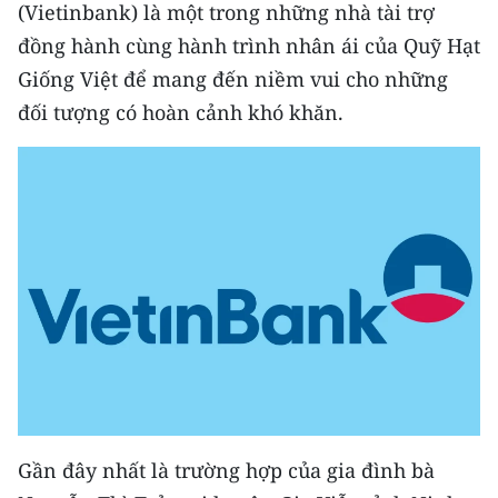
(Vietinbank) là một trong những nhà tài trợ
THỂ THAO
đồng hành cùng hành trình nhân ái của Quỹ Hạt
Giống Việt để mang đến niềm vui cho những
GIÁO DỤC
đối tượng có hoàn cảnh khó khăn.
Y TẾ
KHOA HỌC - CÔNG NGHỆ
MÔI TRƯỜNG
BẠN ĐỌC
KIỂM CHỨNG THÔNG TIN
TRI THỨC CHUYÊN SÂU
54 DÂN TỘC VIỆT NAM
Gần đây nhất là trường hợp của gia đình bà