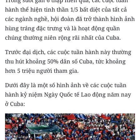
hành thể hiện tinh thần 1/5 bất diệt của tất cả
CHUYÊN ĐỀ
các ngành nghề, hội đoàn đã trở thành hình ảnh
hùng tráng đặc trưng và là hoạt động quần
CÁC CHUYÊN TRANG
chúng thường niên rộng rãi nhất của Cuba.
VỀ BÁO NHÂN DÂN
Trước đại dịch, các cuộc tuần hành này thường
thu hút khoảng 50% dân số Cuba, tức khoảng
THỜI NAY
hơn 5 triệu người tham gia.
NHÂN DÂN CUỐI TUẦN
Dưới đây là một số hình ảnh về các cuộc tuần
NHÂN DÂN HẰNG THÁNG
hành kỷ niệm Ngày Quốc tế Lao động năm nay
ở Cuba:
MUA BÁO
ĐỌC BÁO IN