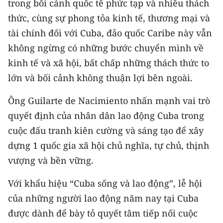
trong bối cảnh quốc tế phức tạp và nhiều thách
Media Pháp luật
thức, cùng sự phong tỏa kinh tế, thương mại và
Media Du lịch
tài chính đối với Cuba, đảo quốc Caribe này vẫn
không ngừng có những bước chuyển mình về
Media Thế giới
kinh tế và xã hội, bất chấp những thách thức to
Media Thể thao
lớn và bối cảnh không thuận lợi bên ngoài.
Media Giáo dục
Ông Guilarte de Nacimiento nhấn mạnh vai trò
Media Y tế
quyết định của nhân dân lao động Cuba trong
cuộc đấu tranh kiên cường và sáng tạo để xây
Media Khoa học - Công nghệ
dựng 1 quốc gia xã hội chủ nghĩa, tự chủ, thịnh
Media Môi trường
vượng và bền vững.
Ảnh
Với khẩu hiệu “Cuba sống và lao động”, lễ hội
của những người lao động năm nay tại Cuba
Infographic
được dành để bày tỏ quyết tâm tiếp nối cuộc