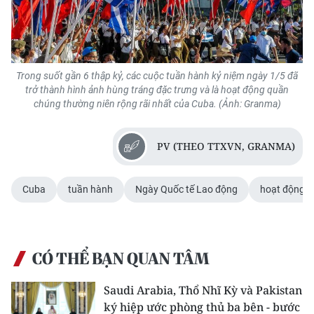
Trong suốt gần 6 thập kỷ, các cuộc tuần hành kỷ niệm ngày 1/5 đã
trở thành hình ảnh hùng tráng đặc trưng và là hoạt động quần
chúng thường niên rộng rãi nhất của Cuba. (Ảnh: Granma)
PV (THEO TTXVN, GRANMA)
Cuba
tuần hành
Ngày Quốc tế Lao động
hoạt động 
CÓ THỂ BẠN QUAN TÂM
Saudi Arabia, Thổ Nhĩ Kỳ và Pakistan
ký hiệp ước phòng thủ ba bên - bước