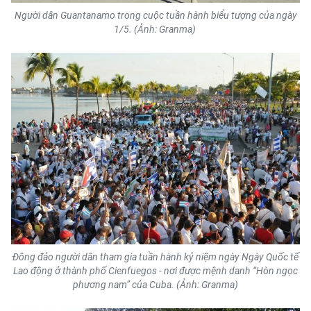
Người dân Guantanamo trong cuộc tuần hành biểu tượng của ngày
1/5. (Ảnh: Granma)
Đông đảo người dân tham gia tuần hành kỷ niệm ngày Ngày Quốc tế
Lao động ở thành phố Cienfuegos - nơi được mệnh danh “Hòn ngọc
phương nam” của Cuba. (Ảnh: Granma)