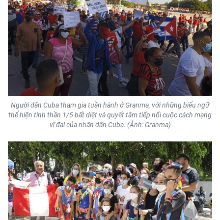
Người dân Cuba tham gia tuần hành ở Granma, với những biểu ngữ
thể hiện tinh thần 1/5 bất diệt và quyết tâm tiếp nối cuộc cách mạng
vĩ đại của nhân dân Cuba. (Ảnh: Granma)