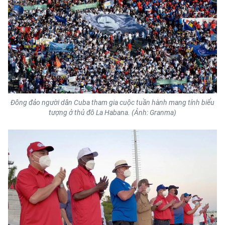
ENGLISH
中文
FRANÇAIS
РУССКИЙ
ESPAÑOL
Đông đảo người dân Cuba tham gia cuộc tuần hành mang tính biểu
tượng ở thủ đô La Habana. (Ảnh: Granma)
한국어