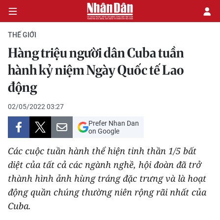
THẾ GIỚI
Hàng triệu người dân Cuba tuần
CHÍNH TRỊ
hành kỷ niệm Ngày Quốc tế Lao
động
KINH TẾ
02/05/2022 03:27
VĂN HÓA
Prefer Nhan Dan
on Google
XÃ HỘI
Các cuộc tuần hành thể hiện tinh thần 1/5 bất
PHÁP LUẬT
diệt của tất cả các ngành nghề, hội đoàn đã trở
thành hình ảnh hùng tráng đặc trưng và là hoạt
DU LỊCH
động quần chúng thường niên rộng rãi nhất của
Cuba.
THẾ GIỚI