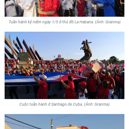
Tuần hành kỷ niệm ngày 1/5 ở thủ đô La Habana. (Ảnh: Granma)
Cuộc tuần hành ở Santiago de Cuba. (Ảnh: Granma)