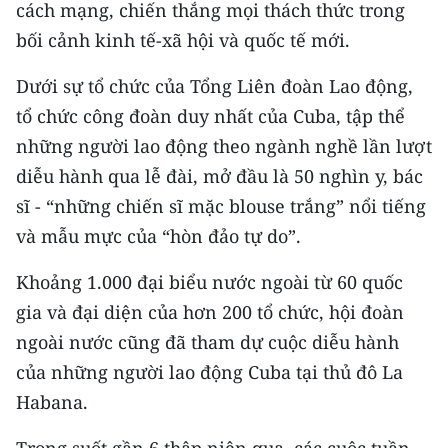
cách mạng, chiến thắng mọi thách thức trong
TIN MỚI
bối cảnh kinh tế-xã hội và quốc tế mới.
TIN ĐỊA PHƯƠNG
Dưới sự tổ chức của Tổng Liên đoàn Lao động,
Trung du và miền núi phía Bắc
tổ chức công đoàn duy nhất của Cuba, tập thể
những người lao động theo ngành nghề lần lượt
Đồng bằng sông Hồng
diễu hành qua lễ đài, mở đầu là 50 nghìn y, bác
Bắc Trung Bộ
sĩ - “những chiến sĩ mặc blouse trắng” nổi tiếng
và mẫu mực của “hòn đảo tự do”.
Duyên hải Nam Trung Bộ và Tây
Nguyên
Khoảng 1.000 đại biểu nước ngoài từ 60 quốc
gia và đại diện của hơn 200 tổ chức, hội đoàn
Đông Nam Bộ
ngoài nước cũng đã tham dự cuộc diễu hành
Đồng bằng sông Cửu Long
của những người lao động Cuba tại thủ đô La
Habana.
Chuyên trang Hà Nội
Chuyên trang TP. Hồ Chí Minh
Trong suốt gần 6 thập niên qua, các cuộc tuần