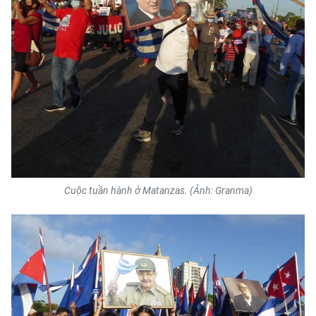
Cuộc tuần hành ở Matanzas. (Ảnh: Granma)