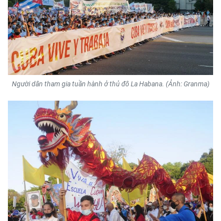
Người dân tham gia tuần hành ở thủ đô La Habana. (Ảnh: Granma)