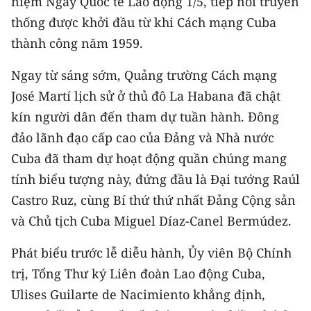
niệm Ngày Quốc tế Lao động 1/5, tiếp nối truyền
CHƯƠNG TRÌNH OCOP - MỖI XÃ
thống được khởi đầu từ khi Cách mạng Cuba
MỘT SẢN PHẨM
thành công năm 1959.
RADIO
Ngay từ sáng sớm, Quảng trường Cách mạng
José Martí lịch sử ở thủ đô La Habana đã chật
MEDIA CENTER
kín người dân đến tham dự tuần hành. Đông
E-Magazine
đảo lãnh đạo cấp cao của Đảng và Nhà nước
Cuba đã tham dự hoạt động quần chúng mang
Video
tính biểu tượng này, đứng đầu là Đại tướng Raúl
Media Chính trị
Castro Ruz, cùng Bí thứ thứ nhất Đảng Cộng sản
và Chủ tịch Cuba Miguel Díaz-Canel Bermúdez.
Media Kinh tế
Phát biểu trước lễ diễu hành, Ủy viên Bộ Chính
Media Văn hóa
trị, Tổng Thư ký Liên đoàn Lao động Cuba,
Media Xã hội
Ulises Guilarte de Nacimiento khẳng định,