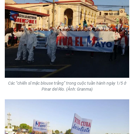
Các “chiến sĩ mặc blouse trắng” trong cuộc tuần hành ngày 1/5 ở
Pinar del Río. (Ảnh: Granma)