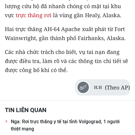
CHƯƠNG TRÌNH OCOP - MỖI XÃ
lượng cứu hộ đã nhanh chóng có mặt tại khu
MỘT SẢN PHẨM
vực
trực thăng rơi
là vùng gần Healy, Alaska.
Hai trực thăng AH-64 Apache xuất phát từ Fort
RADIO
Wainwright, gần thành phố Fairbanks, Alaska.
MEDIA CENTER
Các nhà chức trách cho biết, vụ tai nạn đang
E-Magazine
được điều tra, làm rõ và các thông tin chi tiết sẽ
được công bố khi có thể.
Video
Media Chính trị
(Theo AP)
H.H
Media Kinh tế
TIN LIÊN QUAN
Media Văn hóa
Nga: Rơi trực thăng y tế tại tỉnh Volgograd, 1 người
Media Xã hội
thiệt mạng