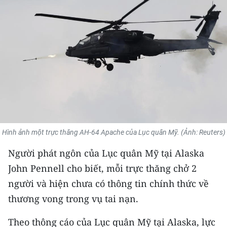
THỂ THAO
GIÁO DỤC
Y TẾ
KHOA HỌC - CÔNG NGHỆ
MÔI TRƯỜNG
Hình ảnh một trực thăng AH-64 Apache của Lục quân Mỹ. (Ảnh: Reuters)
BẠN ĐỌC
Người phát ngôn của Lục quân Mỹ tại Alaska
KIỂM CHỨNG THÔNG TIN
John Pennell cho biết, mỗi trực thăng chở 2
TRI THỨC CHUYÊN SÂU
người và hiện chưa có thông tin chính thức về
thương vong trong vụ tai nạn.
54 DÂN TỘC VIỆT NAM
Theo thông cáo của Lục quân Mỹ tại Alaska, lực