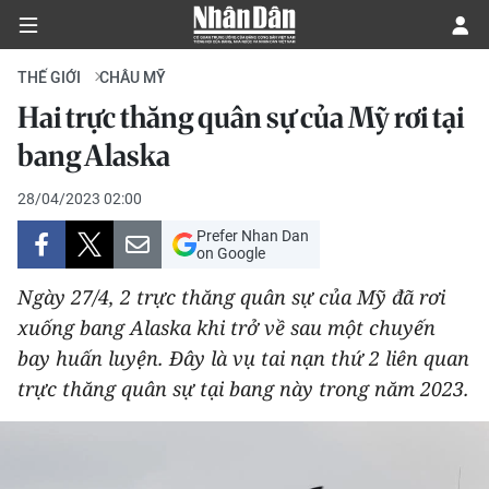
THẾ GIỚI
CHÂU MỸ
Hai trực thăng quân sự của Mỹ rơi tại
CHÍNH TRỊ
bang Alaska
KINH TẾ
28/04/2023 02:00
Prefer Nhan Dan
VĂN HÓA
on Google
Ngày 27/4, 2 trực thăng quân sự của Mỹ đã rơi
XÃ HỘI
xuống bang Alaska khi trở về sau một chuyến
bay huấn luyện. Đây là vụ tai nạn thứ 2 liên quan
PHÁP LUẬT
trực thăng quân sự tại bang này trong năm 2023.
DU LỊCH
THẾ GIỚI