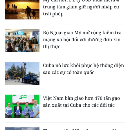
trung tâm giam giữ người nhập cư
CHUYÊN ĐỀ
trái phép
CÁC CHUYÊN TRANG
Bộ Ngoại giao Mỹ mở rộng kiểm tra
mạng xã hội đối với đương đơn xin
VỀ BÁO NHÂN DÂN
thị thực
THỜI NAY
Cuba nỗ lực khôi phục hệ thống điện
sau các sự cố toàn quốc
NHÂN DÂN CUỐI TUẦN
NHÂN DÂN HẰNG THÁNG
Việt Nam bàn giao hơn 470 tấn gạo
MUA BÁO
sản xuất tại Cuba cho các đối tác
ĐỌC BÁO IN