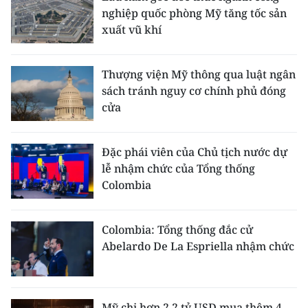
TIN MỚI
nghiệp quốc phòng Mỹ tăng tốc sản
xuất vũ khí
TIN ĐỊA PHƯƠNG
Thượng viện Mỹ thông qua luật ngân
Trung du và miền núi phía Bắc
sách tránh nguy cơ chính phủ đóng
cửa
Đồng bằng sông Hồng
Bắc Trung Bộ
Đặc phái viên của Chủ tịch nước dự
Duyên hải Nam Trung Bộ và Tây
lễ nhậm chức của Tổng thống
Nguyên
Colombia
Đông Nam Bộ
Colombia: Tổng thống đắc cử
Đồng bằng sông Cửu Long
Abelardo De La Espriella nhậm chức
Chuyên trang Hà Nội
Chuyên trang TP. Hồ Chí Minh
Mỹ chi hơn 2,2 tỷ USD mua thêm 4