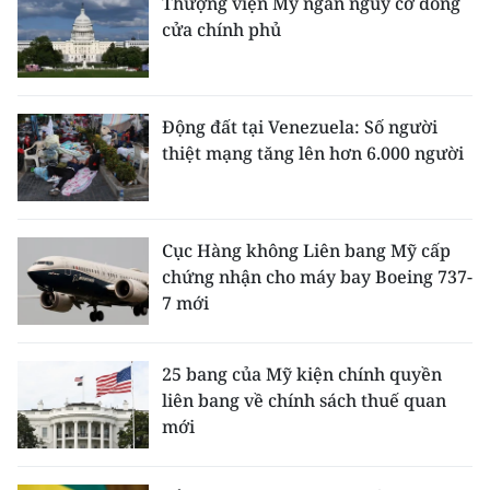
Thượng viện Mỹ ngăn nguy cơ đóng
ENGLISH
cửa chính phủ
中文
FRANÇAIS
Động đất tại Venezuela: Số người
thiệt mạng tăng lên hơn 6.000 người
РУССКИЙ
ESPAÑOL
Cục Hàng không Liên bang Mỹ cấp
한국어
chứng nhận cho máy bay Boeing 737-
7 mới
25 bang của Mỹ kiện chính quyền
liên bang về chính sách thuế quan
mới