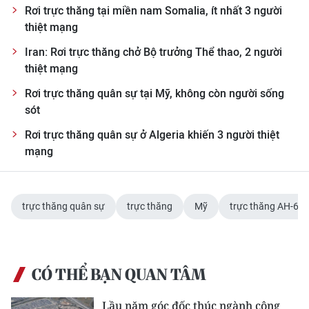
Media Pháp luật
Rơi trực thăng tại miền nam Somalia, ít nhất 3 người
thiệt mạng
Media Du lịch
Iran: Rơi trực thăng chở Bộ trưởng Thể thao, 2 người
Media Thế giới
thiệt mạng
Rơi trực thăng quân sự tại Mỹ, không còn người sống
Media Thể thao
sót
Media Giáo dục
Rơi trực thăng quân sự ở Algeria khiến 3 người thiệt
mạng
Media Y tế
Media Khoa học - Công nghệ
trực thăng quân sự
trực thăng
Mỹ
trực thăng AH-64
Media Môi trường
Ảnh
CÓ THỂ BẠN QUAN TÂM
Infographic
Lầu năm góc đốc thúc ngành công