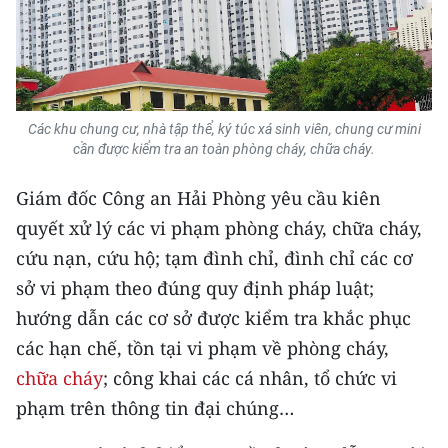
Media Pháp luật
Media Du lịch
Media Thế giới
Các khu chung cư, nhà tập thể, ký túc xá sinh viên, chung cư mini
Media Thể thao
cần được kiểm tra an toàn phòng cháy, chữa cháy.
Media Giáo dục
Giám đốc Công an Hải Phòng yêu cầu kiên
quyết xử lý các vi phạm phòng cháy, chữa cháy,
Media Y tế
cứu nạn, cứu hộ; tạm đình chỉ, đình chỉ các cơ
Media Khoa học - Công nghệ
sở vi phạm theo đúng quy định pháp luật;
Media Môi trường
hướng dẫn các cơ sở được kiểm tra khắc phục
các hạn chế, tồn tại vi phạm về phòng cháy,
Ảnh
chữa cháy
; công khai các cá nhân, tổ chức vi
Infographic
phạm trên thông tin đại chúng…