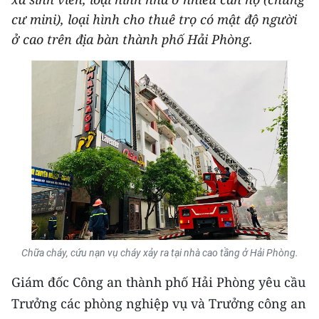
THỂ THAO
cư mini), loại hình cho thuê trọ có mật độ người
ở cao trên địa bàn thành phố Hải Phòng.
GIÁO DỤC
Y TẾ
KHOA HỌC - CÔNG NGHỆ
MÔI TRƯỜNG
BẠN ĐỌC
KIỂM CHỨNG THÔNG TIN
Chữa cháy, cứu nạn vụ cháy xảy ra tại nhà cao tầng ở Hải Phòng.
TRI THỨC CHUYÊN SÂU
Giám đốc Công an thành phố Hải Phòng yêu cầu
54 DÂN TỘC VIỆT NAM
Trưởng các phòng nghiệp vụ và Trưởng công an