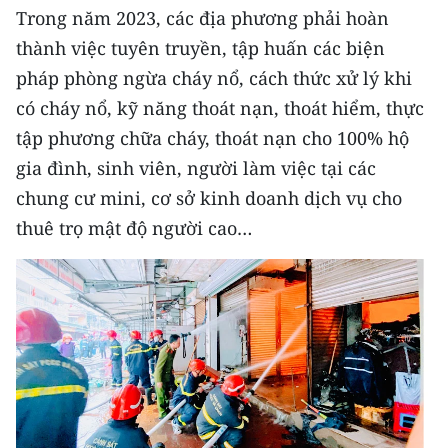
ENGLISH
Trong năm 2023, các địa phương phải hoàn
thành việc tuyên truyền, tập huấn các biện
中文
pháp phòng ngừa cháy nổ, cách thức xử lý khi
có cháy nổ, kỹ năng thoát nạn, thoát hiểm, thực
FRANÇAIS
tập phương chữa cháy, thoát nạn cho 100% hộ
РУССКИЙ
gia đình, sinh viên, người làm việc tại các
chung cư mini, cơ sở kinh doanh dịch vụ cho
ESPAÑOL
thuê trọ mật độ người cao…
한국어