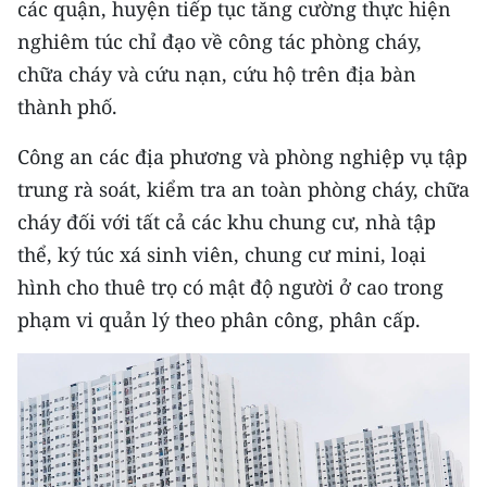
các quận, huyện tiếp tục tăng cường thực hiện
CHƯƠNG TRÌNH OCOP - MỖI XÃ
MỘT SẢN PHẨM
nghiêm túc chỉ đạo về công tác phòng cháy,
chữa cháy và cứu nạn, cứu hộ trên địa bàn
thành phố.
RADIO
Công an các địa phương và phòng nghiệp vụ tập
MEDIA CENTER
trung rà soát, kiểm tra an toàn phòng cháy, chữa
E-Magazine
cháy đối với tất cả các khu chung cư, nhà tập
thể, ký túc xá sinh viên, chung cư mini, loại
Video
hình cho thuê trọ có mật độ người ở cao trong
Media Chính trị
phạm vi quản lý theo phân công, phân cấp.
Media Kinh tế
Media Văn hóa
Media Xã hội