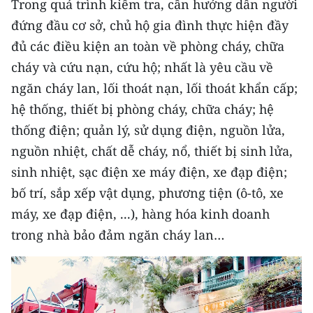
Trong quá trình kiểm tra, cần hướng dẫn người
TIN MỚI
đứng đầu cơ sở, chủ hộ gia đình thực hiện đầy
đủ các điều kiện an toàn về phòng cháy, chữa
TIN ĐỊA PHƯƠNG
cháy và cứu nạn, cứu hộ; nhất là yêu cầu về
Trung du và miền núi phía Bắc
ngăn cháy lan, lối thoát nạn, lối thoát khẩn cấp;
hệ thống, thiết bị phòng cháy, chữa cháy; hệ
Đồng bằng sông Hồng
thống điện; quản lý, sử dụng điện, nguồn lửa,
Bắc Trung Bộ
nguồn nhiệt, chất dễ cháy, nổ, thiết bị sinh lửa,
sinh nhiệt, sạc điện xe máy điện, xe đạp điện;
Duyên hải Nam Trung Bộ và Tây
Nguyên
bố trí, sắp xếp vật dụng, phương tiện (ô-tô, xe
máy, xe đạp điện, ...), hàng hóa kinh doanh
Đông Nam Bộ
trong nhà bảo đảm ngăn cháy lan…
Đồng bằng sông Cửu Long
Chuyên trang Hà Nội
Chuyên trang TP. Hồ Chí Minh