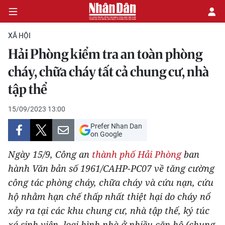
XÃ HỘI
Hải Phòng kiểm tra an toàn phòng
CHÍNH TRỊ
cháy, chữa cháy tất cả chung cư, nhà
tập thể
KINH TẾ
15/09/2023 13:00
VĂN HÓA
Prefer Nhan Dan
on Google
XÃ HỘI
Ngày 15/9, Công an
thành phố Hải Phòng
ban
PHÁP LUẬT
hành Văn bản số 1961/CAHP-PC07 về tăng cường
công tác phòng cháy, chữa cháy và cứu nạn, cứu
DU LỊCH
hộ nhằm hạn chế thấp nhất thiệt hại do cháy nổ
xảy ra tại các khu chung cư, nhà tập thể, ký túc
THẾ GIỚI
xá sinh viên, loại hình nhà ở nhiều căn hộ (chung