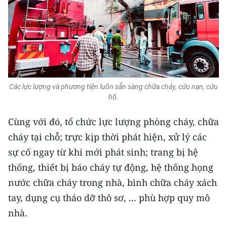
CHUYÊN ĐỀ
CÁC CHUYÊN TRANG
VỀ BÁO NHÂN DÂN
Các lực lượng và phương tiện luôn sẵn sàng chữa cháy, cứu nạn, cứu
hộ.
THỜI NAY
Cùng với đó, tổ chức lực lượng phòng cháy, chữa
NHÂN DÂN CUỐI TUẦN
cháy tại chỗ; trực kịp thời phát hiện, xử lý các
sự cố ngay từ khi mới phát sinh; trang bị hệ
NHÂN DÂN HẰNG THÁNG
thống, thiết bị báo cháy tự động, hệ thống họng
MUA BÁO
nước chữa cháy trong nhà, bình chữa cháy xách
tay, dụng cụ tháo dỡ thô sơ, ... phù hợp quy mô
ĐỌC BÁO IN
nhà.