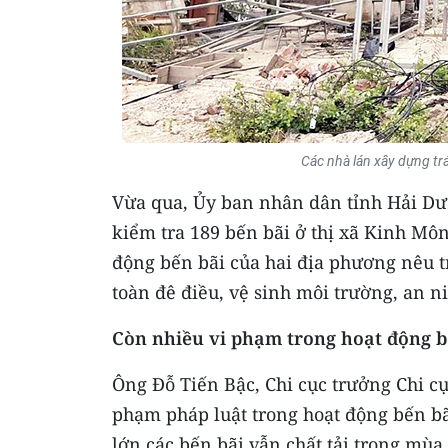
Các nhà lán xây dựng tr
Vừa qua, Ủy ban nhân dân tỉnh Hải Dươ
kiểm tra 189 bến bãi ở thị xã Kinh Mô
động bến bãi của hai địa phương nêu t
toàn đê điều, vệ sinh môi trường, an nin
Còn nhiều vi phạm trong hoạt động b
Ông Ðỗ Tiến Bậc, Chi cục trưởng Chi cụ
phạm pháp luật trong hoạt động bến bã
lớn các bến bãi vẫn chất tải trong mùa 