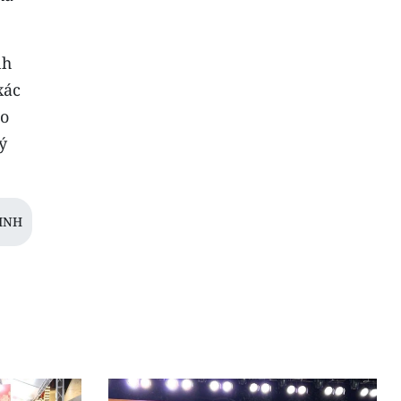
nh
xác
ạo
ý
INH