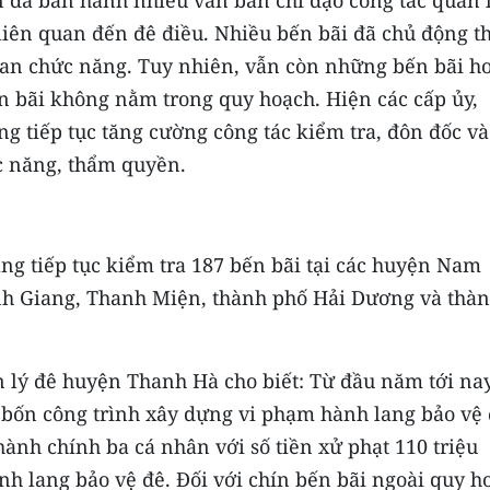
n đã ban hành nhiều văn bản chỉ đạo công tác quản 
 liên quan đến đê điều. Nhiều bến bãi đã chủ động t
uan chức năng. Tuy nhiên, vẫn còn những bến bãi ho
ến bãi không nằm trong quy hoạch. Hiện các cấp ủy,
 tiếp tục tăng cường công tác kiểm tra, đôn đốc và
c năng, thẩm quyền.
ng tiếp tục kiểm tra 187 bến bãi tại các huyện Nam
nh Giang, Thanh Miện, thành phố Hải Dương và thà
 lý đê huyện Thanh Hà cho biết: Từ đầu năm tới nay
a bốn công trình xây dựng vi phạm hành lang bảo vệ 
ành chính ba cá nhân với số tiền xử phạt 110 triệu
nh lang bảo vệ đê. Ðối với chín bến bãi ngoài quy h