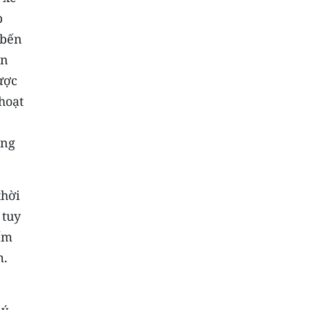
p
 bến
ến
ược
hoạt
ông
thời
 tuy
hấm
m.