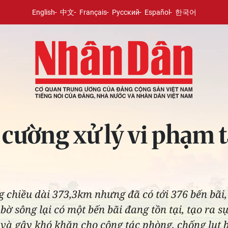
English
中文
Français
Русский
Español
한국어
cường xử lý vi phạm t
g chiều dài 373,3km nhưng đã có tới 376 bến bãi,
 sông lại có một bến bãi đang tồn tại, tạo ra sự
n và gây khó khăn cho công tác phòng, chống lụt 