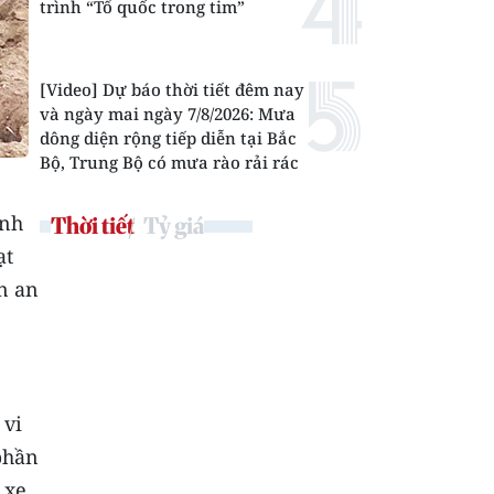
trình “Tổ quốc trong tim”
[Video] Dự báo thời tiết đêm nay
và ngày mai ngày 7/8/2026: Mưa
dông diện rộng tiếp diễn tại Bắc
Bộ, Trung Bộ có mưa rào rải rác
ành
Thời tiết
Tỷ giá
ạt
n an
 vi
phần
 xe