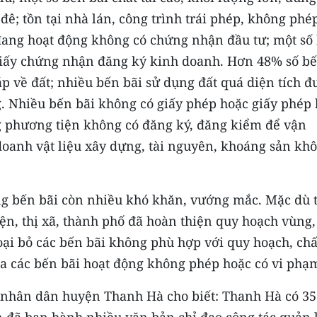
 đê; tồn tại nhà lán, công trình trái phép, không phé
đang hoạt động không có chứng nhận đầu tư; một số
 giấy chứng nhận đăng ký kinh doanh. Hơn 48% số b
p về đất; nhiều bến bãi sử dụng đất quá diện tích đ
. Nhiều bến bãi không có giấy phép hoặc giấy phép 
g phương tiện không có đăng ký, đăng kiểm để vận
 doanh vật liệu xây dựng, tài nguyên, khoáng sản kh
ng bến bãi còn nhiều khó khăn, vướng mắc. Mặc dù 
n, thị xã, thành phố đã hoàn thiện quy hoạch vùng,
loại bỏ các bến bãi không phù hợp với quy hoạch, c
ỏa các bến bãi hoạt động không phép hoặc có vi phạ
 nhân dân huyện Thanh Hà cho biết: Thanh Hà có 35