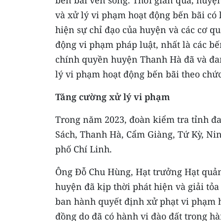
bến bãi ven sông. Thời gian qua, huyệ
và xử lý vi phạm hoạt động bến bãi có
hiện sự chỉ đạo của huyện và các cơ q
động vi phạm pháp luật, nhất là các b
chính quyền huyện Thanh Hà đã và đang
lý vi phạm hoạt động bến bãi theo chứ
Tăng cường xử lý vi phạm
Trong năm 2023, đoàn kiểm tra tỉnh đa
Sách, Thanh Hà, Cẩm Giàng, Tứ Kỳ, Ni
phố Chí Linh.
Ông Ðỗ Chu Hùng, Hạt trưởng Hạt quản
huyện đã kịp thời phát hiện và giải tỏ
ban hành quyết định xử phạt vi phạm h
đồng do đã có hành vi đào đất trong hà