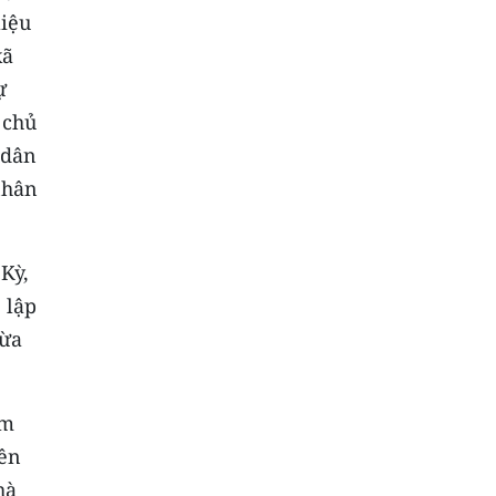
liệu
xã
ự
 chủ
 dân
nhân
Kỳ,
 lập
gừa
êm
yên
hà