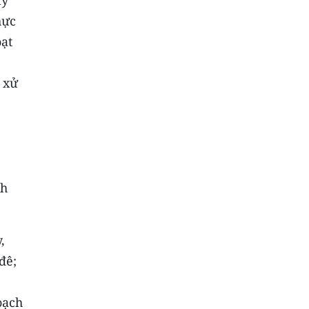
lý
hực
ạt
 xử
nh
,
đê;
oạch