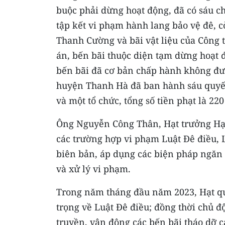
buộc phải dừng hoạt động, đã có sáu ch
tập kết vi phạm hành lang bảo vệ đê, 
Thanh Cường và bãi vật liệu của Công t
án, bến bãi thuộc diện tạm dừng hoạt đ
bến bãi đã cơ bản chấp hành không đưa
huyện Thanh Hà đã ban hành sáu quyết
và một tổ chức, tổng số tiền phạt là 220
Ông Nguyễn Công Thân, Hạt trưởng Hạt
các trường hợp vi phạm Luật Ðê điều, 
biên bản, áp dụng các biện pháp ngăn 
và xử lý vi phạm.
Trong năm tháng đầu năm 2023, Hạt qu
trọng về Luật Ðê điều; đồng thời chủ 
truyền, vận động các bến bãi tháo dỡ c