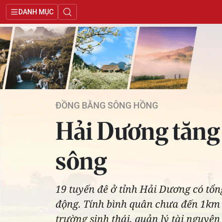
DANH MỤC
ĐỒNG BẰNG SÔNG HỒNG
Hải Dương tăng 
sông
19 tuyến đê ở tỉnh Hải Dương có tổn
động. Tính bình quân chưa đến 1km bờ
trường sinh thái, quản lý tài nguyê