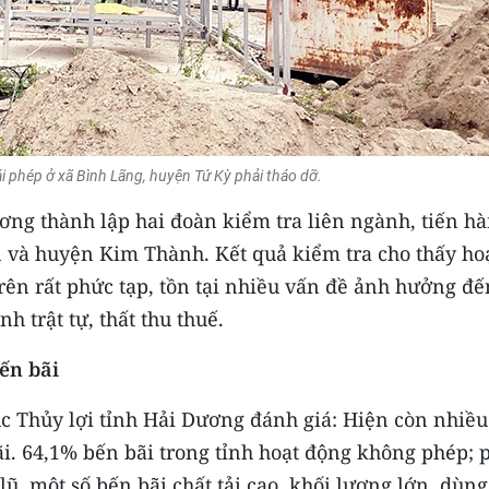
ái phép ở xã Bình Lãng, huyện Tứ Kỳ phải tháo dỡ.
ng thành lập hai đoàn kiểm tra liên ngành, tiến h
n và huyện Kim Thành. Kết quả kiểm tra cho thấy ho
rên rất phức tạp, tồn tại nhiều vấn đề ảnh hưởng đế
h trật tự, thất thu thuế.
ến bãi
c Thủy lợi tỉnh Hải Dương đánh giá: Hiện còn nhiều
i. 64,1% bến bãi trong tỉnh hoạt động không phép; 
lũ, một số bến bãi chất tải cao, khối lượng lớn, dùng