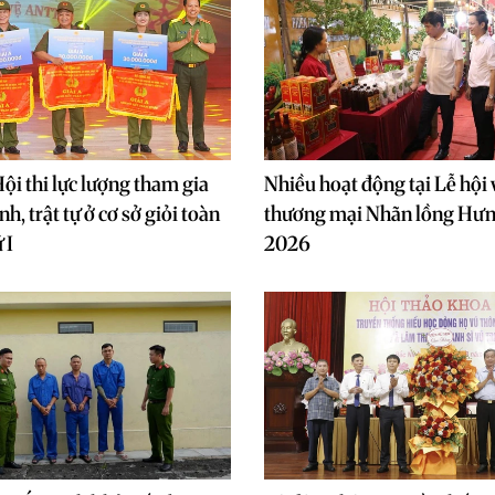
ội thi lực lượng tham gia
Nhiều hoạt động tại Lễ hội 
nh, trật tự ở cơ sở giỏi toàn
thương mại Nhãn lồng Hư
 I
2026