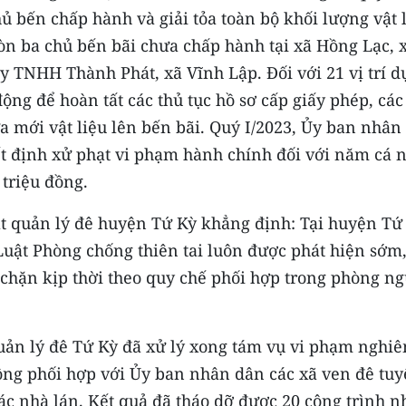
ủ bến chấp hành và giải tỏa toàn bộ khối lượng vật 
còn ba chủ bến bãi chưa chấp hành tại xã Hồng Lạc, 
y TNHH Thành Phát, xã Vĩnh Lập. Ðối với 21 vị trí d
ộng để hoàn tất các thủ tục hồ sơ cấp giấy phép, các
 mới vật liệu lên bến bãi. Quý I/2023, Ủy ban nhân
 định xử phạt vi phạm hành chính đối với năm cá 
 triệu đồng.
 quản lý đê huyện Tứ Kỳ khẳng định: Tại huyện Tứ 
Luật Phòng chống thiên tai luôn được phát hiện sớm,
chặn kịp thời theo quy chế phối hợp trong phòng n
ản lý đê Tứ Kỳ đã xử lý xong tám vụ vi phạm nghi
động phối hợp với Ủy ban nhân dân các xã ven đê tu
ác nhà lán. Kết quả đã tháo dỡ được 20 công trình n