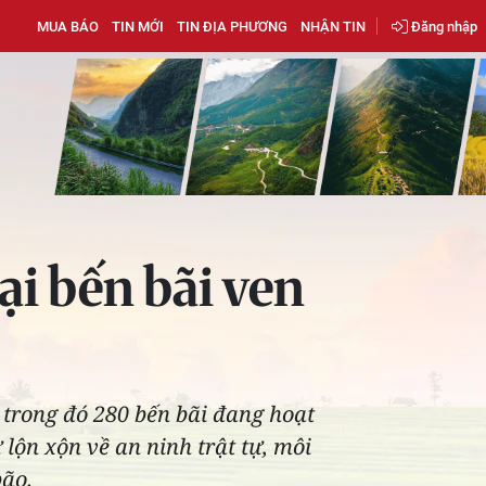
MUA BÁO
TIN MỚI
TIN ĐỊA PHƯƠNG
NHẬN TIN
Đăng nhập
ại bến bãi ven
 trong đó 280 bến bãi đang hoạt
 lộn xộn về an ninh trật tự, môi
bão.