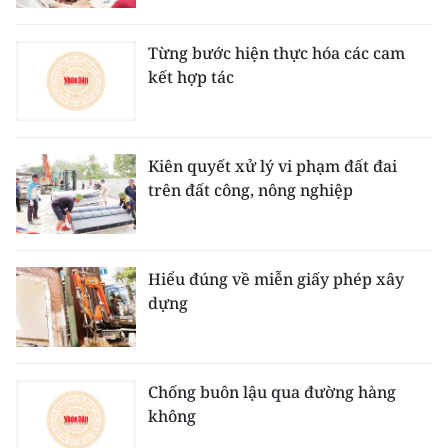
ENGLISH
Từng bước hiện thực hóa các cam
中文
kết hợp tác
FRANÇAIS
РУССКИЙ
Kiên quyết xử lý vi phạm đất đai
trên đất công, nông nghiệp
ESPAÑOL
한국어
Hiểu đúng về miễn giấy phép xây
dựng
Chống buôn lậu qua đường hàng
không