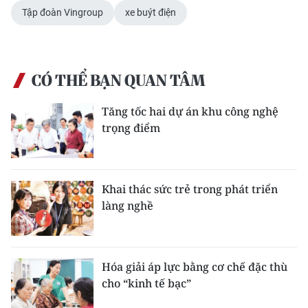
Tập đoàn Vingroup
xe buýt điện
CHUYÊN ĐỀ
CÁC CHUYÊN TRANG
CÓ THỂ BẠN QUAN TÂM
VỀ BÁO NHÂN DÂN
Tăng tốc hai dự án khu công nghệ
trọng điểm
THỜI NAY
NHÂN DÂN CUỐI TUẦN
Khai thác sức trẻ trong phát triển
làng nghề
NHÂN DÂN HẰNG THÁNG
MUA BÁO
Hóa giải áp lực bằng cơ chế đặc thù
ĐỌC BÁO IN
cho “kinh tế bạc”