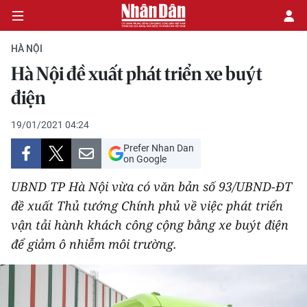
HÀ NỘI
Hà Nội đề xuất phát triển xe buýt
CHÍNH TRỊ
điện
KINH TẾ
19/01/2021 04:24
Prefer Nhan Dan
VĂN HÓA
on Google
UBND TP Hà Nội vừa có văn bản số 93/UBND-ĐT
XÃ HỘI
đề xuất Thủ tướng Chính phủ về việc phát triển
vận tải hành khách công cộng bằng xe buýt điện
PHÁP LUẬT
để giảm ô nhiễm môi trường.
DU LỊCH
THẾ GIỚI