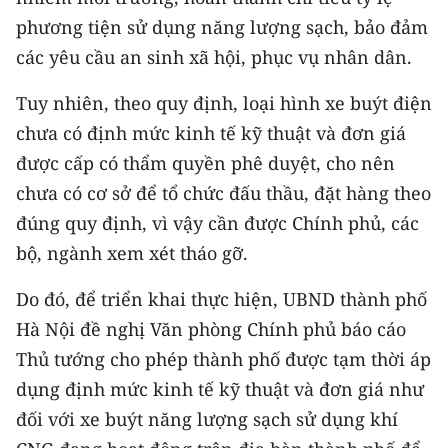
Media Pháp luật
phương tiện sử dụng năng lượng sạch, bảo đảm
Media Du lịch
các yêu cầu an sinh xã hội, phục vụ nhân dân.
Media Thế giới
Tuy nhiên, theo quy định, loại hình xe buýt điện
chưa có định mức kinh tế kỹ thuật và đơn giá
Media Thể thao
được cấp có thẩm quyền phê duyệt, cho nên
Media Giáo dục
chưa có cơ sở để tổ chức đấu thầu, đặt hàng theo
đúng quy định, vì vậy cần được Chính phủ, các
Media Y tế
bộ, ngành xem xét tháo gỡ.
Media Khoa học - Công nghệ
Do đó, để triển khai thực hiện, UBND thành phố
Media Môi trường
Hà Nội đề nghị Văn phòng Chính phủ báo cáo
Thủ tướng cho phép thành phố được tạm thời áp
Ảnh
dụng định mức kinh tế kỹ thuật và đơn giá như
Infographic
đối với xe buýt năng lượng sạch sử dụng khí