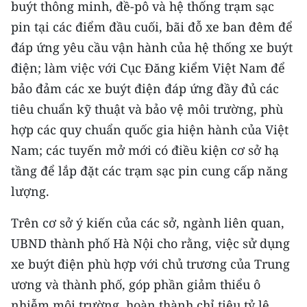
buýt thông minh, đề-pô và hệ thống trạm sạc
CHƯƠNG TRÌNH OCOP - MỖI XÃ
MỘT SẢN PHẨM
pin tại các điểm đầu cuối, bãi đỗ xe ban đêm để
đáp ứng yêu cầu vận hành của hệ thống xe buýt
RADIO
điện; làm việc với Cục Đăng kiểm Việt Nam để
bảo đảm các xe buýt điện đáp ứng đầy đủ các
MEDIA CENTER
tiêu chuẩn kỹ thuật và bảo vệ môi trường, phù
hợp các quy chuẩn quốc gia hiện hành của Việt
E-Magazine
Nam; các tuyến mở mới có điều kiện cơ sở hạ
Video
tầng để lắp đặt các trạm sạc pin cung cấp năng
lượng.
Media Chính trị
Trên cơ sở ý kiến của các sở, ngành liên quan,
Media Kinh tế
UBND thành phố Hà Nội cho rằng, việc sử dụng
Media Văn hóa
xe buýt điện phù hợp với chủ trương của Trung
Media Xã hội
ương và thành phố, góp phần giảm thiểu ô
nhiễm môi trường, hoàn thành chỉ tiêu tỷ lệ