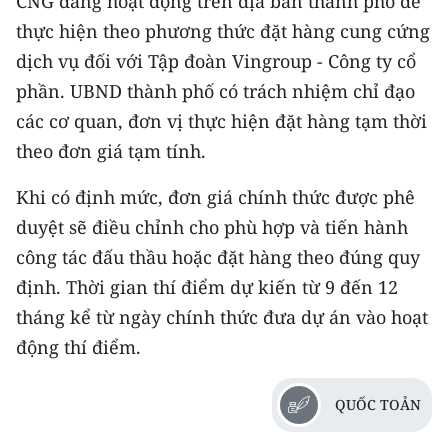
CNG đang hoạt động trên địa bàn thành phố để
TIN MỚI
thực hiện theo phương thức đặt hàng cung cứng
dịch vụ đối với Tập đoàn Vingroup - Công ty cổ
TIN ĐỊA PHƯƠNG
phần. UBND thành phố có trách nhiệm chỉ đạo
Trung du và miền núi phía Bắc
các cơ quan, đơn vị thực hiện đặt hàng tạm thời
theo đơn giá tạm tính.
Đồng bằng sông Hồng
Khi có định mức, đơn giá chính thức được phê
Bắc Trung Bộ
duyệt sẽ điều chỉnh cho phù hợp và tiến hành
Duyên hải Nam Trung Bộ và Tây
công tác đấu thầu hoặc đặt hàng theo đúng quy
Nguyên
định. Thời gian thí điểm dự kiến từ 9 đến 12
Đông Nam Bộ
tháng kể từ ngày chính thức đưa dự án vào hoạt
động thí điểm.
Đồng bằng sông Cửu Long
Chuyên trang Hà Nội
QUỐC TOẢN
Chuyên trang TP. Hồ Chí Minh