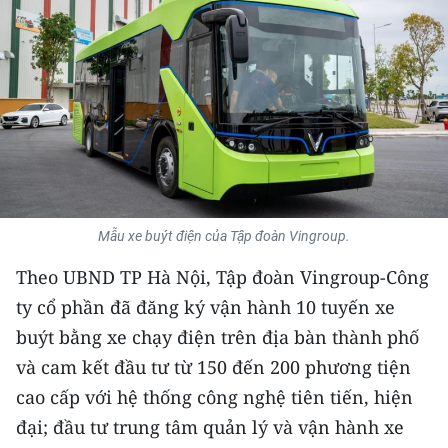
THỂ THAO
GIÁO DỤC
Y TẾ
KHOA HỌC - CÔNG NGHỆ
MÔI TRƯỜNG
Mẫu xe buýt điện của Tập đoàn Vingroup.
BẠN ĐỌC
Theo UBND TP Hà Nội, Tập đoàn Vingroup-Công
ty cổ phần đã đăng ký vận hành 10 tuyến xe
KIỂM CHỨNG THÔNG TIN
buýt bằng xe chạy điện trên địa bàn thành phố
TRI THỨC CHUYÊN SÂU
và cam kết đầu tư từ 150 đến 200 phương tiện
cao cấp với hệ thống công nghệ tiên tiến, hiện
54 DÂN TỘC VIỆT NAM
đại; đầu tư trung tâm quản lý và vận hành xe