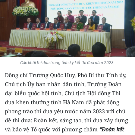
THỂ THAO
GIÁO DỤC
Y TẾ
KHOA HỌC - CÔNG NGHỆ
Các khối thi đua trong tỉnh ký kết thi đua năm 2023.
MÔI TRƯỜNG
Đồng chí Trương Quốc Huy, Phó Bí thư Tỉnh ủy,
BẠN ĐỌC
Chủ tịch Ủy ban nhân dân tỉnh, Trưởng Đoàn
đại biểu quốc hội tỉnh, Chủ tịch Hội đồng Thi
KIỂM CHỨNG THÔNG TIN
đua khen thưởng tỉnh Hà Nam đã phát động
TRI THỨC CHUYÊN SÂU
phong trào thi đua yêu nước năm 2023 với chủ
đề thi đua: Đoàn kết, sáng tạo, thi đua xây dựng
54 DÂN TỘC VIỆT NAM
và bảo vệ Tổ quốc với phương châm
“Đoàn kết