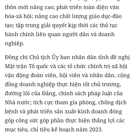
TIN MỚI
thôn mới nâng cao; phát triển toàn diện văn
hóa-xã hội; nâng cao chất lượng giáo dục-đào
TIN ĐỊA PHƯƠNG
tạo; tập trung giải quyết kịp thời các thủ tục
hành chính liên quan người dân và doanh
Trung du và miền núi phía Bắc
nghiệp.
Đồng bằng sông Hồng
Đồng chí Chủ tịch Ủy ban nhân dân tỉnh đề nghị
Bắc Trung Bộ
Mặt trận Tổ quốc và các tổ chức chính trị-xã hội
Duyên hải Nam Trung Bộ và Tây
vận động đoàn viên, hội viên và nhân dân, cộng
Nguyên
đồng doanh nghiệp thực hiện tốt chủ trương,
đường lối của Đảng, chính sách pháp luật của
Đông Nam Bộ
Nhà nước; tích cực tham gia phòng, chống dịch
Đồng bằng sông Cửu Long
bệnh và phát triển sản xuất-kinh doanh đóng
góp công sức góp phần thực hiện thắng lợi các
Chuyên trang Hà Nội
mục tiêu, chỉ tiêu kế hoạch năm 2023.
Chuyên trang TP. Hồ Chí Minh