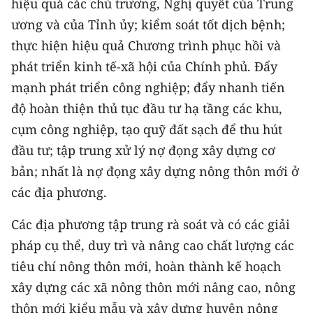
hiệu quả các chủ trương, Nghị quyết của Trung
Media Pháp luật
ương và của Tỉnh ủy; kiểm soát tốt dịch bệnh;
Media Du lịch
thực hiện hiệu quả Chương trình phục hồi và
phát triển kinh tế-xã hội của Chính phủ. Đẩy
Media Thế giới
mạnh phát triển công nghiệp; đẩy nhanh tiến
Media Thể thao
độ hoàn thiện thủ tục đầu tư hạ tầng các khu,
Media Giáo dục
cụm công nghiệp, tạo quỹ đất sạch để thu hút
đầu tư; tập trung xử lý nợ đọng xây dựng cơ
Media Y tế
bản; nhất là nợ đọng xây dựng nông thôn mới ở
Media Khoa học - Công nghệ
các địa phương.
Media Môi trường
Các địa phương
tập trung rà soát và có các giải
pháp cụ thể, duy trì và nâng cao chất lượng các
Ảnh
tiêu chí nông thôn mới, hoàn thành kế hoạch
Infographic
xây dựng các xã nông thôn mới nâng cao, nông
thôn mới kiểu mẫu và xây dựng huyện nông