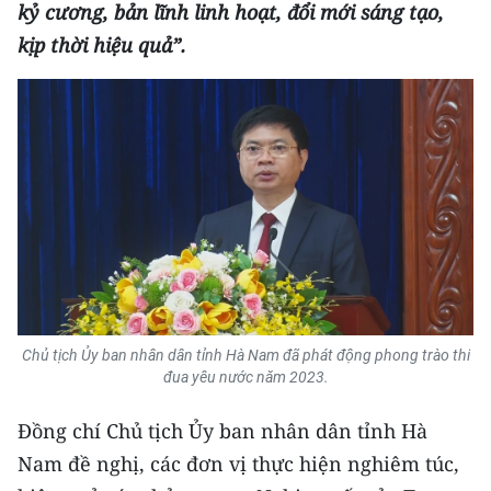
CHƯƠNG TRÌNH OCOP - MỖI XÃ
kỷ cương, bản lĩnh linh hoạt, đổi mới sáng tạo,
MỘT SẢN PHẨM
kịp thời hiệu quả”.
RADIO
MEDIA CENTER
E-Magazine
Video
Media Chính trị
Media Kinh tế
Chủ tịch Ủy ban nhân dân tỉnh Hà Nam đã phát động phong trào thi
đua yêu nước năm 2023.
Media Văn hóa
Đồng chí Chủ tịch Ủy ban nhân dân tỉnh Hà
Media Xã hội
Nam đề nghị, các đơn vị thực hiện nghiêm túc,