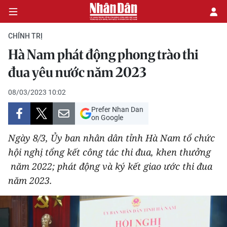
CHÍNH TRỊ
Hà Nam phát động phong trào thi
CHÍNH TRỊ
đua yêu nước năm 2023
KINH TẾ
08/03/2023 10:02
Prefer Nhan Dan
VĂN HÓA
on Google
Ngày 8/3, Ủy ban nhân dân tỉnh Hà Nam tổ chức
XÃ HỘI
hội nghị tổng kết công tác thi đua, khen thưởng
năm 2022; phát động và ký kết giao ước thi đua
PHÁP LUẬT
năm 2023.
DU LỊCH
THẾ GIỚI