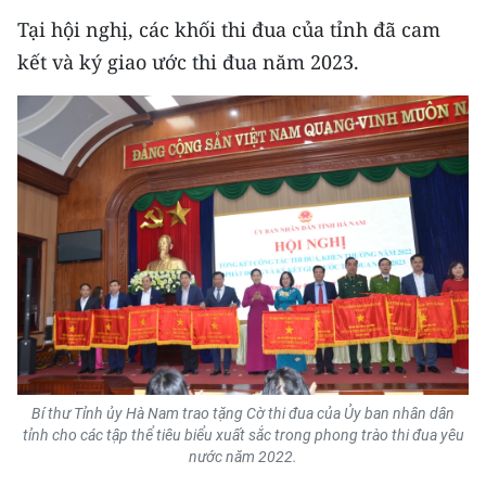
Tại hội nghị, các khối thi đua của tỉnh đã cam
CHUYÊN ĐỀ
kết và ký giao ước thi đua năm 2023.
CÁC CHUYÊN TRANG
VỀ BÁO NHÂN DÂN
THỜI NAY
NHÂN DÂN CUỐI TUẦN
NHÂN DÂN HẰNG THÁNG
MUA BÁO
Bí thư Tỉnh ủy Hà Nam trao tặng Cờ thi đua của Ủy ban nhân dân
ĐỌC BÁO IN
tỉnh cho các tập thể tiêu biểu xuất sắc trong phong trào thi đua yêu
nước năm 2022.