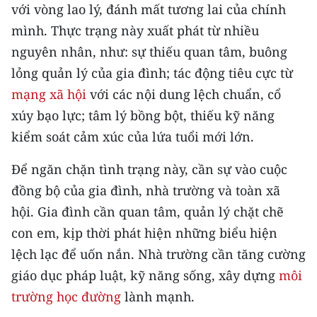
với vòng lao lý, đánh mất tương lai của chính
THỂ THAO
mình. Thực trạng này xuất phát từ nhiều
nguyên nhân, như: sự thiếu quan tâm, buông
GIÁO DỤC
lỏng quản lý của gia đình; tác động tiêu cực từ
Y TẾ
mạng xã hội
với các nội dung lệch chuẩn, cổ
xúy bạo lực; tâm lý bồng bột, thiếu kỹ năng
KHOA HỌC - CÔNG NGHỆ
kiểm soát cảm xúc của lứa tuổi mới lớn.
MÔI TRƯỜNG
Để ngăn chặn tình trạng này, cần sự vào cuộc
BẠN ĐỌC
đồng bộ của gia đình, nhà trường và toàn xã
hội. Gia đình cần quan tâm, quản lý chặt chẽ
KIỂM CHỨNG THÔNG TIN
con em, kịp thời phát hiện những biểu hiện
lệch lạc để uốn nắn. Nhà trường cần tăng cường
TRI THỨC CHUYÊN SÂU
giáo dục pháp luật, kỹ năng sống, xây dựng
môi
54 DÂN TỘC VIỆT NAM
trường học đường
lành mạnh.