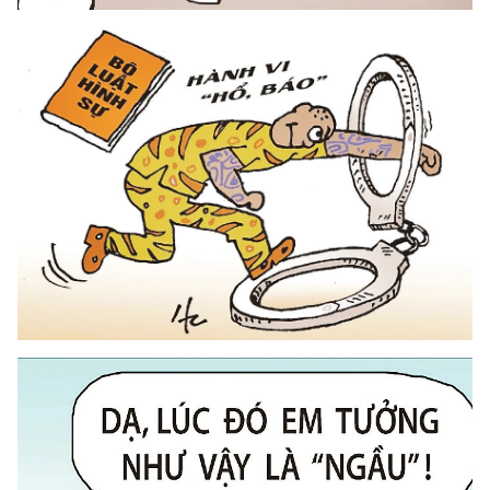
Media Pháp luật
Media Du lịch
Media Thế giới
Media Thể thao
Media Giáo dục
Media Y tế
Media Khoa học - Công nghệ
Media Môi trường
Ảnh
Infographic