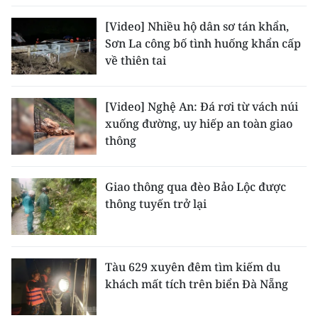
ENGLISH
[Video] Nhiều hộ dân sơ tán khẩn,
中文
Sơn La công bố tình huống khẩn cấp
về thiên tai
FRANÇAIS
[Video] Nghệ An: Đá rơi từ vách núi
РУССКИЙ
xuống đường, uy hiếp an toàn giao
thông
ESPAÑOL
한국어
Giao thông qua đèo Bảo Lộc được
thông tuyến trở lại
Tàu 629 xuyên đêm tìm kiếm du
khách mất tích trên biển Đà Nẵng