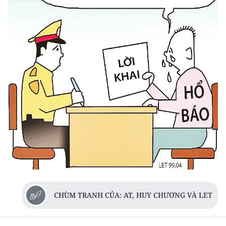
TIN MỚI
TIN ĐỊA PHƯƠNG
Trung du và miền núi phía Bắc
Đồng bằng sông Hồng
Bắc Trung Bộ
Duyên hải Nam Trung Bộ và Tây
Nguyên
Đông Nam Bộ
Đồng bằng sông Cửu Long
CHÙM TRANH CỦA: AT, HUY CHƯƠNG VÀ LET
Chuyên trang Hà Nội
Chuyên trang TP. Hồ Chí Minh