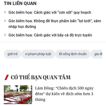
TIN LIÊN QUAN
CHUYÊN ĐỀ
Góc biếm họa: Cảnh giác với “cơn sốt” quy hoạch
Góc biếm họa: Không để thực phẩm bẩn “lọt lưới”, xâm
CÁC CHUYÊN TRANG
nhập học đường
Góc biếm họa: Cảnh giác với bẫy cá độ trực tuyến
VỀ BÁO NHÂN DÂN
THỜI NAY
giới trẻ
vi phạm pháp luật
lối sống lệch chuẩn
gia đình
NHÂN DÂN CUỐI TUẦN
NHÂN DÂN HẰNG THÁNG
CÓ THỂ BẠN QUAN TÂM
MUA BÁO
Lâm Đồng: “Chiến dịch 500 ngày
ĐỌC BÁO IN
đêm” dự kiến về đích sớm hơn 3
tháng