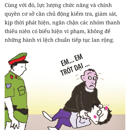
CHƯƠNG TRÌNH OCOP - MỖI XÃ
Cùng với đó, lực lượng chức năng và chính
MỘT SẢN PHẨM
quyền cơ sở cần chủ động kiểm tra, giám sát,
kịp thời phát hiện, ngăn chặn các nhóm thanh
RADIO
thiếu niên có biểu hiện vi phạm, không để
những hành vi lệch chuẩn tiếp tục lan rộng.
MEDIA CENTER
E-Magazine
Video
Media Chính trị
Media Kinh tế
Media Văn hóa
Media Xã hội