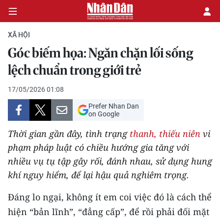
XÃ HỘI
Góc biếm họa: Ngăn chặn lối sống
CHÍNH TRỊ
lệch chuẩn trong giới trẻ
KINH TẾ
17/05/2026 01:08
Prefer Nhan Dan
VĂN HÓA
on Google
Thời gian gần đây, tình trạng
thanh, thiếu niên
vi
XÃ HỘI
phạm pháp luật có chiều hướng gia tăng với
nhiều vụ tụ tập gây rối, đánh nhau, sử dụng hung
PHÁP LUẬT
khí nguy hiểm, để lại hậu quả nghiêm trọng.
DU LỊCH
Đáng lo ngại, không ít em coi việc đó là cách thể
THẾ GIỚI
hiện “bản lĩnh”, “đẳng cấp”, để rồi phải đối mặt