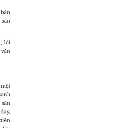
 bản
à sàn
, lối
n văn
 một
uanh
à sàn
đây,
biến