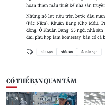
hoàn thiện mẫu thiết kế nhà sàn truyề
Những nỗ lực nêu trên bước đầu mang
(Pác Nặm), Khuân Bang (Chợ Mới), Pá
đồng. Ở Khuân Bang, 55 ngôi nhà sàn đ
đại, phù hợp làm homestay, bản có cả b
Bắc Kạn
Nhà sàn
Bắc Kạn
CÓ THỂ BẠN QUAN TÂM