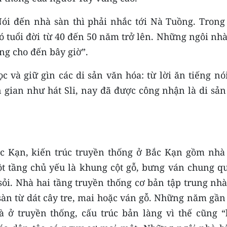
ói đến nhà sàn thì phải nhắc tới Nà Tuồng. Trong
ó tuổi đời từ 40 đến 50 năm trở lên. Những ngôi nh
ng cho đến bây giờ”.
 và giữ gìn các di sản văn hóa: từ lời ăn tiếng nói
n gian như hát Sli, nay đã được công nhận là di sả
ắc Kạn, kiến trúc truyền thống ở Bắc Kạn gồm nhà
ột tầng chủ yếu là khung cột gỗ, bưng ván chung q
sỏi. Nhà hai tầng truyền thống cơ bản tập trung nh
àn từ dát cây tre, mai hoặc ván gỗ. Những năm gần 
 ở truyền thống, cấu trúc bản làng vì thế cũng “