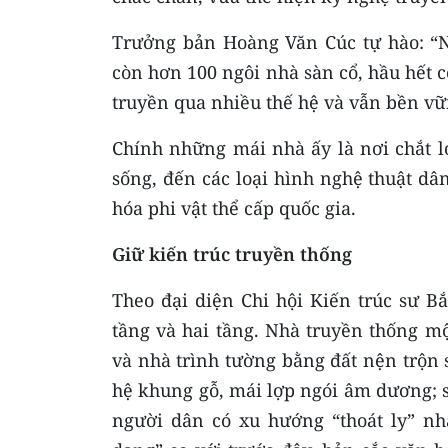
Trưởng bản Hoàng Văn Cúc tự hào: “N
còn hơn 100 ngôi nhà sàn cổ, hầu hết c
truyền qua nhiều thế hệ và vẫn bền vữ
Chính những mái nhà ấy là nơi chắt lọc
sống, đến các loại hình nghệ thuật dâ
hóa phi vật thể cấp quốc gia.
Giữ kiến trúc truyền thống
Theo đại diện Chi hội Kiến trúc sư B
tầng và hai tầng. Nhà truyền thống m
và nhà trình tường bằng đất nện trộn 
hệ khung gỗ, mái lợp ngói âm dương; s
người dân có xu hướng “thoát ly” nhà