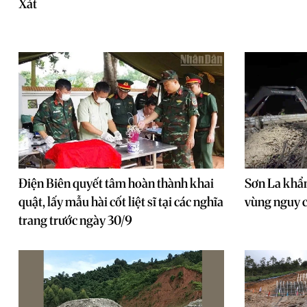
Xát
Điện Biên quyết tâm hoàn thành khai
Sơn La khẩn
quật, lấy mẫu hài cốt liệt sĩ tại các nghĩa
vùng nguy c
trang trước ngày 30/9