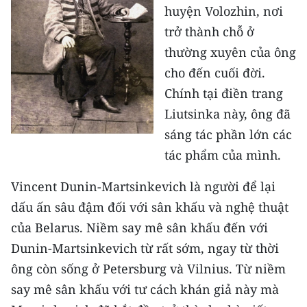
huyện Volozhin, nơi
TIN MỚI
trở thành chỗ ở
TIN ĐỊA PHƯƠNG
thường xuyên của ông
cho đến cuối đời.
Trung du và miền núi phía Bắc
Chính tại điền trang
Đồng bằng sông Hồng
Liutsinka này, ông đã
sáng tác phần lớn các
Bắc Trung Bộ
tác phẩm của mình.
Duyên hải Nam Trung Bộ và Tây
Nguyên
Vincent Dunin-Martsinkevich là người để lại
dấu ấn sâu đậm đối với sân khấu và nghệ thuật
Đông Nam Bộ
của Belarus. Niềm say mê sân khấu đến với
Đồng bằng sông Cửu Long
Dunin-Martsinkevich từ rất sớm, ngay từ thời
ông còn sống ở Petersburg và Vilnius. Từ niềm
Chuyên trang Hà Nội
say mê sân khấu với tư cách khán giả này mà
Chuyên trang TP. Hồ Chí Minh