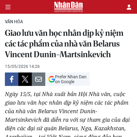
VĂN HÓA
Giao lưu văn học nhân dịp kỷ niệm
CHÍNH TRỊ
các tác phẩm của nhà văn Belarus
Vincent Dunin-Martsinkevich
KINH TẾ
15/05/2026 14:26
VĂN HÓA
Prefer Nhan Dan
on Google
XÃ HỘI
Ngày 15/5, tại Nhà xuất bản Hội Nhà văn, cuộc
PHÁP LUẬT
giao lưu văn học nhân dịp kỷ niệm các tác phẩm
của nhà văn Belarus Vincent Dunin-
DU LỊCH
Martsinkevich đã diễn ra với sự tham gia của đại
diện các đại sứ quán Belarus, Nga, Kazakhstan,
THẾ GIỚI
Azerbaijan… tại Việt Nam, cùng đông đảo bạn