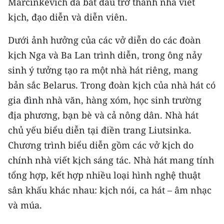
Marcinkevich đã bắt đầu trở thành nhà viết
kịch, đạo diễn và diễn viên.
CHUYÊN ĐỀ
Dưới ảnh hưởng của các vở diễn do các đoàn
CÁC CHUYÊN TRANG
kịch Nga và Ba Lan trình diễn, trong ông nảy
sinh ý tưởng tạo ra một nhà hát riêng, mang
VỀ BÁO NHÂN DÂN
bản sắc Belarus. Trong đoàn kịch của nhà hát có
gia đình nhà văn, hàng xóm, học sinh trường
THỜI NAY
địa phương, bạn bè và cả nông dân. Nhà hát
NHÂN DÂN CUỐI TUẦN
chủ yếu biểu diễn tại điền trang Liutsinka.
Chương trình biểu diễn gồm các vở kịch do
NHÂN DÂN HẰNG THÁNG
chính nhà viết kịch sáng tác. Nhà hát mang tính
MUA BÁO
tổng hợp, kết hợp nhiều loại hình nghệ thuật
sân khấu khác nhau: kịch nói, ca hát – âm nhạc
ĐỌC BÁO IN
và múa.