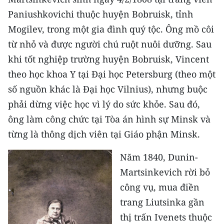
Media Pháp luật
Paniushkovichi thuộc huyện Bobruisk, tỉnh
Media Du lịch
Mogilev, trong một gia đình quý tộc. Ông mồ côi
từ nhỏ và được người chú ruột nuôi dưỡng. Sau
Media Thế giới
khi tốt nghiệp trường huyện Bobruisk, Vincent
Media Thể thao
theo học khoa Y tại Đại học Petersburg (theo một
số nguồn khác là Đại học Vilnius), nhưng buộc
Media Giáo dục
phải dừng việc học vì lý do sức khỏe. Sau đó,
Media Y tế
ông làm công chức tại Tòa án hình sự Minsk và
từng là thông dịch viên tại Giáo phận Minsk.
Media Khoa học - Công nghệ
Năm 1840, Dunin-
Media Môi trường
Martsinkevich rời bỏ
Ảnh
công vụ, mua điền
trang Liutsinka gần
Infographic
thị trấn Ivenets thuộc