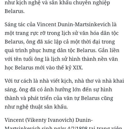
như kịch nghệ và sân khấu chuyên nghiệp
CHƯƠNG TRÌNH OCOP - MỖI XÃ
MỘT SẢN PHẨM
Belarus.
Sáng tác của Vincent Dunin-Martsinkevich là
RADIO
một trang rực rỡ trong lịch sử văn hóa dân tộc
Belarus, ông đã xác lập cả một thời đại trong
MEDIA CENTER
quá trình phục hưng dân tộc Belarus. Gắn liền
E-Magazine
với tên tuổi ông là lịch sử hình thành nền văn
học Belarus mới vào thế kỷ XIX.
Video
Với tư cách là nhà viết kịch, nhà thơ và nhà khai
Media Chính trị
sáng, ông đã có ảnh hưởng lớn đến sự hình
Media Kinh tế
thành và phát triển của văn tự Belarus cũng
Media Văn hóa
như nghệ thuật sân khấu.
Media Xã hội
Vincent (Vikenty Ivanovich) Dunin-
Martsinkevich sinh ngày 4/2/1808 tại trang viên