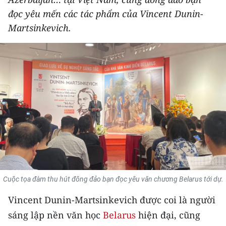
THỂ THAO
đọc yêu mến các tác phẩm của Vincent Dunin-
Martsinkevich.
GIÁO DỤC
Y TẾ
KHOA HỌC - CÔNG NGHỆ
MÔI TRƯỜNG
BẠN ĐỌC
KIỂM CHỨNG THÔNG TIN
Cuộc tọa đàm thu hút đông đảo bạn đọc yêu văn chương Belarus tới dự.
TRI THỨC CHUYÊN SÂU
Vincent Dunin-Martsinkevich được coi là người
54 DÂN TỘC VIỆT NAM
sáng lập nền văn học
Belarus
hiện đại, cũng