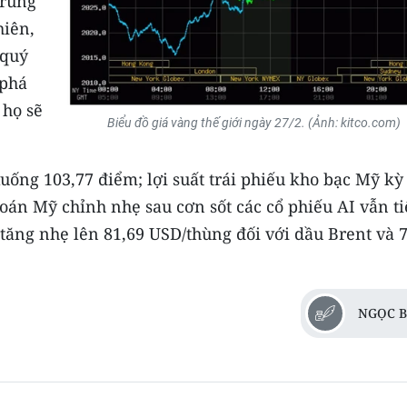
Trung
hiên,
 quý
 phá
 họ sẽ
Biểu đồ giá vàng thế giới ngày 27/2. (Ảnh: kitco.com)
uống 103,77 điểm; lợi suất trái phiếu kho bạc Mỹ kỳ
án Mỹ chỉnh nhẹ sau cơn sốt các cổ phiếu AI vẫn ti
u tăng nhẹ lên 81,69 USD/thùng đối với dầu Brent và 
NGỌC B