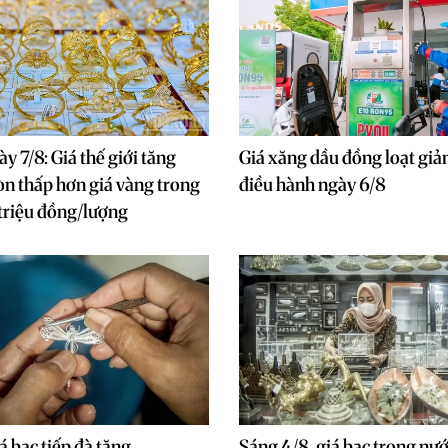
y 7/8: Giá thế giới tăng
Giá xăng dầu đồng loạt giả
òn thấp hơn giá vàng trong
điều hành ngày 6/8
triệu đồng/lượng
á bạc tiếp đà tăng
Sáng 4/8, giá bạc trong nướ