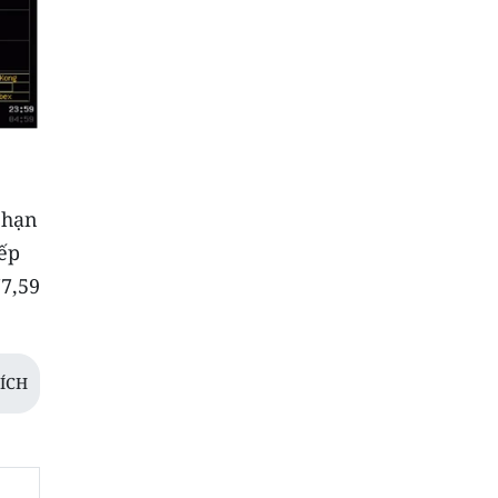
 hạn
ếp
77,59
ÍCH