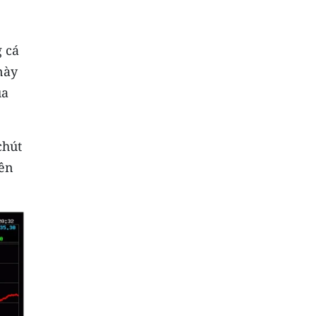
g cá
này
ủa
chút
rên