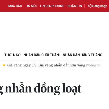
MUA BÁO
TIN MỚI
TIN ĐỊA PHƯƠNG
NHẬN TIN
Đăng nhập
THỜI NAY
NHÂN DÂN CUỐI TUẦN
NHÂN DÂN HẰNG THÁNG
5/8: Giá vàng nhẫn đắt hơn vàng miếng SJC
Sáng 7/8, giá bạc
g nhẫn đồng loạt