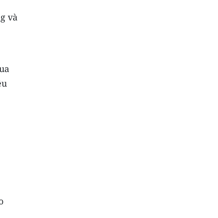
g và
mua
ệu
o