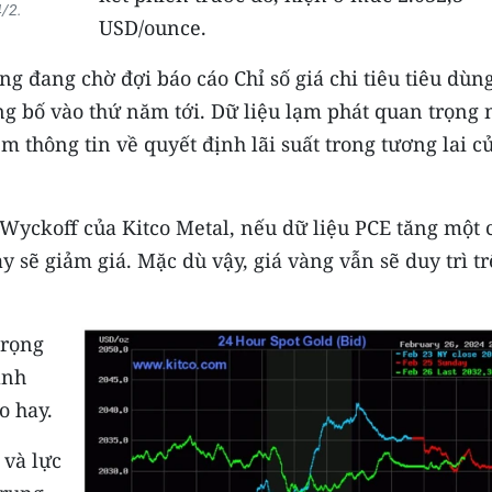
4/2.
USD/ounce.
ng đang chờ đợi báo cáo Chỉ số giá chi tiêu tiêu dùn
g bố vào thứ năm tới. Dữ liệu lạm phát quan trọng 
m thông tin về quyết định lãi suất trong tương lai c
 Wyckoff của Kitco Metal, nếu dữ liệu PCE tăng một 
y sẽ giảm giá. Mặc dù vậy, giá vàng vẫn sẽ duy trì t
trọng
ạnh
o hay.
và lực