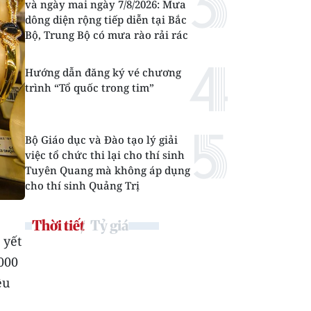
và ngày mai ngày 7/8/2026: Mưa
dông diện rộng tiếp diễn tại Bắc
Bộ, Trung Bộ có mưa rào rải rác
Hướng dẫn đăng ký vé chương
trình “Tổ quốc trong tim”
Bộ Giáo dục và Đào tạo lý giải
việc tổ chức thi lại cho thí sinh
Tuyên Quang mà không áp dụng
cho thí sinh Quảng Trị
Thời tiết
Tỷ giá
 yết
000
ệu