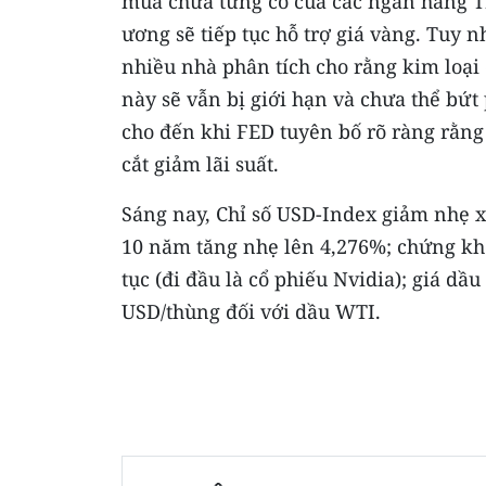
mua chưa từng có của các ngân hàng 
ương sẽ tiếp tục hỗ trợ giá vàng. Tuy n
nhiều nhà phân tích cho rằng kim loại
này sẽ vẫn bị giới hạn và chưa thể bứt
cho đến khi FED tuyên bố rõ ràng rằng
cắt giảm lãi suất.
Sáng nay, Chỉ số USD-Index giảm nhẹ x
10 năm tăng nhẹ lên 4,276%; chứng kho
tục (đi đầu là cổ phiếu Nvidia); giá dầ
USD/thùng đối với dầu WTI.