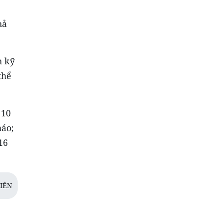
hả
h kỹ
thể
 10
háo;
16
IÊN