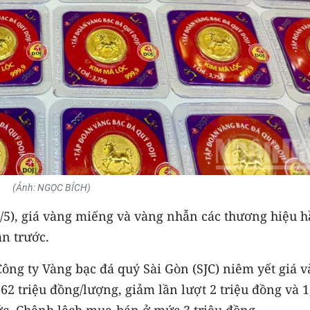
(Ảnh: NGỌC BÍCH)
0/5), giá vàng miếng và vàng nhẫn các thương hiệu 
ần trước.
 Công ty Vàng bạc đá quý Sài Gòn (SJC) niêm yết giá 
2 triệu đồng/lượng, giảm lần lượt 2 triệu đồng và 1
ớc. Chênh lệch mua-bán ở mức 3 triệu đồng.