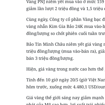
Vàng PNJ niêm yết mua vào ở mức 159 
giảm lần lượt 2 triệu đồng và 1,5 triệ
Cùng ngày, Công ty cổ phần Vàng bạc 
vàng nhẫn Kim Gia Bảo 24K mua vào-bá
đồng/lượng so chốt phiên cuối tuần trư
Bảo Tín Minh Châu niêm yết giá vàng 
triệu đồng/lượng (mua vào-bán ra), gi
bán 3 triệu đồng/lượng.
Hiện, giá vàng trong nước cao hơn thế 
Tính đến 10 giờ ngày 20/5 (giờ Việt Na
hôm trước, xuống mức 4.480,1 USD/oun
Giá vàng thế giới sáng nay giảm mạnh 
phát của Mỹ cao hơn, lợi suất trái phi