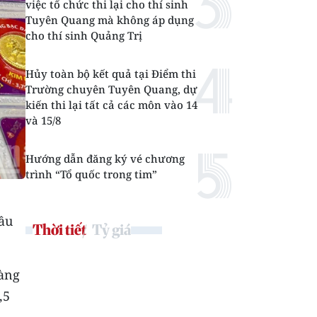
việc tổ chức thi lại cho thí sinh
Tuyên Quang mà không áp dụng
cho thí sinh Quảng Trị
Hủy toàn bộ kết quả tại Điểm thi
Trường chuyên Tuyên Quang, dự
kiến thi lại tất cả các môn vào 14
và 15/8
Hướng dẫn đăng ký vé chương
trình “Tổ quốc trong tim”
hầu
Thời tiết
Tỷ giá
vàng
,5