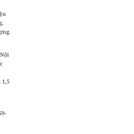
iệu
g,
ợng.
 Nội
c
 1,5
59-