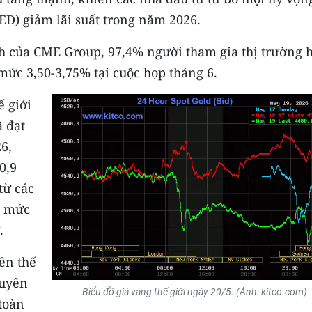
FED) giảm lãi suất trong năm 2026.
ch của CME Group, 97,4% người tham gia thị trường 
 mức 3,50-3,75% tại cuộc họp tháng 6.
ế giới
ã đạt
6,
0,9
từ các
, mức
.
ên thế
huyên
Biểu đồ giá vàng thế giới ngày 20/5. (Ảnh: kitco.com)
toàn