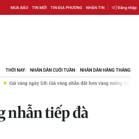
MUA BÁO
TIN MỚI
TIN ĐỊA PHƯƠNG
NHẬN TIN
Đăng nhập
THỜI NAY
NHÂN DÂN CUỐI TUẦN
NHÂN DÂN HẰNG THÁNG
 Giá vàng nhẫn đắt hơn vàng miếng SJC
Sáng 7/8, giá bạc qu
g nhẫn tiếp đà