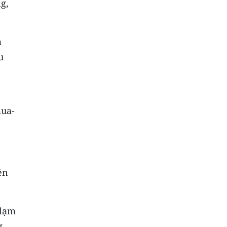
g,
à
u
mua-
ên
 lạm
g