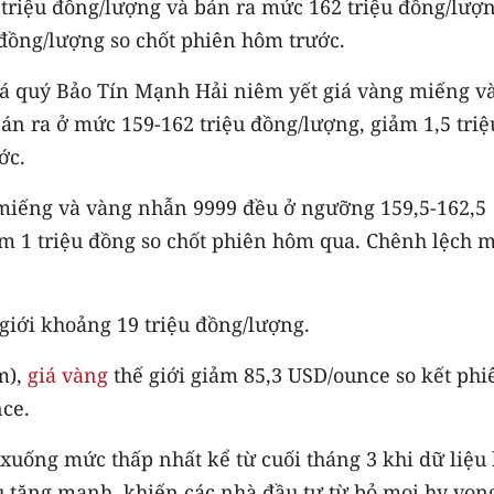
triệu đồng/lượng và bán ra mức 162 triệu đồng/lượn
u đồng/lượng so chốt phiên hôm trước.
đá quý Bảo Tín Mạnh Hải niêm yết giá vàng miếng v
n ra ở mức 159-162 triệu đồng/lượng, giảm 1,5 triệ
ớc.
miếng và vàng nhẫn 9999 đều ở ngưỡng 159,5-162,5
ảm 1 triệu đồng so chốt phiên hôm qua. Chênh lệch 
giới khoảng 19 triệu đồng/lượng.
m),
giá vàng
thế giới giảm 85,3 USD/ounce so kết phi
ce.
xuống mức thấp nhất kể từ cuối tháng 3 khi dữ liệu
ếu tăng mạnh, khiến các nhà đầu tư từ bỏ mọi hy vọn