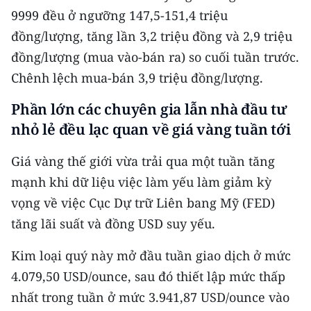
9999 đều ở ngưỡng 147,5-151,4 triệu
CHUYÊN ĐỀ
đồng/lượng, tăng lần 3,2 triệu đồng và 2,9 triệu
đồng/lượng (mua vào-bán ra) so cuối tuần trước.
CÁC CHUYÊN TRANG
Chênh lệch mua-bán 3,9 triệu đồng/lượng.
Phần lớn các chuyên gia lẫn nhà đầu tư
VỀ BÁO NHÂN DÂN
nhỏ lẻ đều lạc quan về giá vàng tuần tới
THỜI NAY
Giá vàng thế giới vừa trải qua một tuần tăng
NHÂN DÂN CUỐI TUẦN
mạnh khi dữ liệu việc làm yếu làm giảm kỳ
vọng về việc Cục Dự trữ Liên bang Mỹ (FED)
NHÂN DÂN HẰNG THÁNG
tăng lãi suất và đồng USD suy yếu.
MUA BÁO
Kim loại quý này mở đầu tuần giao dịch ở mức
ĐỌC BÁO IN
4.079,50 USD/ounce, sau đó thiết lập mức thấp
nhất trong tuần ở mức 3.941,87 USD/ounce vào