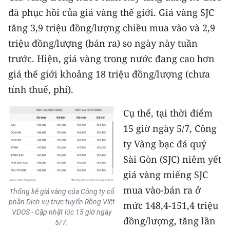
CHƯƠNG TRÌNH OCOP - MỖI XÃ
đà phục hồi của giá vàng thế giới. Giá vàng SJC
MỘT SẢN PHẨM
tăng 3,9 triệu đồng/lượng chiều mua vào và 2,9
triệu đồng/lượng (bán ra) so ngày này tuần
RADIO
trước. Hiện, giá vàng trong nước đang cao hơn
giá thế giới khoảng 18 triệu đồng/lượng (chưa
MEDIA CENTER
tính thuế, phí).
E-Magazine
Cụ thể, tại thời điểm
Video
15 giờ ngày 5/7, Công
ty Vàng bạc đá quý
Media Chính trị
Sài Gòn (SJC) niêm yết
Media Kinh tế
giá vàng miếng SJC
Media Văn hóa
mua vào-bán ra ở
Thống kê giá vàng của Công ty cổ
phần Dịch vụ trực tuyến Rồng Việt
mức 148,4-151,4 triệu
Media Xã hội
VDOS - Cập nhật lúc 15 giờ ngày
đồng/lượng, tăng lần
5/7.