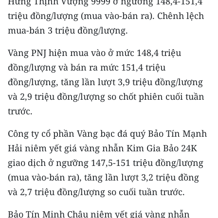
Hưng Thịnh Vượng 9999 ở ngưỡng 148,4-151,4
TIN MỚI
triệu đồng/lượng (mua vào-bán ra). Chênh lệch
mua-bán 3 triệu đồng/lượng.
TIN ĐỊA PHƯƠNG
Vàng PNJ hiện mua vào ở mức 148,4 triệu
Trung du và miền núi phía Bắc
đồng/lượng và bán ra mức 151,4 triệu
Đồng bằng sông Hồng
đồng/lượng, tăng lần lượt 3,9 triệu đồng/lượng
và 2,9 triệu đồng/lượng so chốt phiên cuối tuần
Bắc Trung Bộ
trước.
Duyên hải Nam Trung Bộ và Tây
Nguyên
Công ty cổ phần Vàng bạc đá quý Bảo Tín Mạnh
Hải niêm yết giá vàng nhẫn Kim Gia Bảo 24K
Đông Nam Bộ
giao dịch ở ngưỡng 147,5-151 triệu đồng/lượng
Đồng bằng sông Cửu Long
(mua vào-bán ra), tăng lần lượt 3,2 triệu đồng
và 2,7 triệu đồng/lượng so cuối tuần trước.
Chuyên trang Hà Nội
Bảo Tín Minh Châu niêm yết giá vàng nhẫn
Chuyên trang TP. Hồ Chí Minh