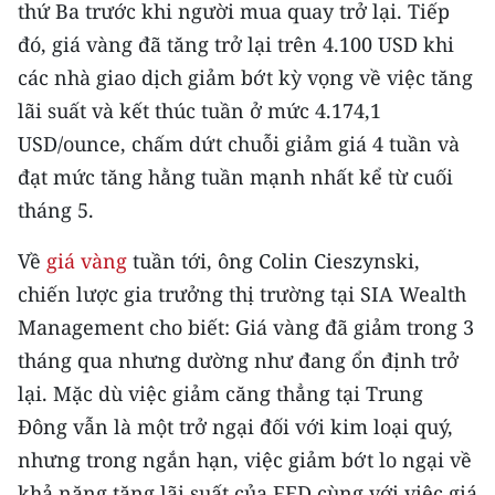
thứ Ba trước khi người mua quay trở lại. Tiếp
ENGLISH
đó, giá vàng đã tăng trở lại trên 4.100 USD khi
中文
các nhà giao dịch giảm bớt kỳ vọng về việc tăng
lãi suất và kết thúc tuần ở mức 4.174,1
FRANÇAIS
USD/ounce, chấm dứt chuỗi giảm giá 4 tuần và
РУССКИЙ
đạt mức tăng hằng tuần mạnh nhất kể từ cuối
tháng 5.
ESPAÑOL
Về
giá vàng
tuần tới, ông Colin Cieszynski,
한국어
chiến lược gia trưởng thị trường tại SIA Wealth
Management cho biết: Giá vàng đã giảm trong 3
tháng qua nhưng dường như đang ổn định trở
lại. Mặc dù việc giảm căng thẳng tại Trung
Đông vẫn là một trở ngại đối với kim loại quý,
nhưng trong ngắn hạn, việc giảm bớt lo ngại về
khả năng tăng lãi suất của FED cùng với việc giá