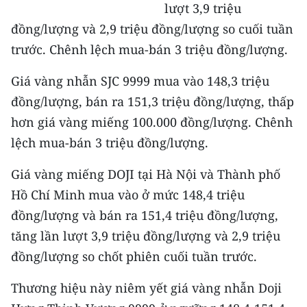
Media Pháp luật
lượt 3,9 triệu
đồng/lượng và 2,9 triệu đồng/lượng so cuối tuần
Media Du lịch
trước. Chênh lệch mua-bán 3 triệu đồng/lượng.
Media Thế giới
Giá vàng nhẫn SJC 9999 mua vào 148,3 triệu
Media Thể thao
đồng/lượng, bán ra 151,3 triệu đồng/lượng, thấp
hơn giá vàng miếng 100.000 đồng/lượng. Chênh
Media Giáo dục
lệch mua-bán 3 triệu đồng/lượng.
Media Y tế
Giá vàng miếng DOJI tại Hà Nội và Thành phố
Media Khoa học - Công nghệ
Hồ Chí Minh mua vào ở mức 148,4 triệu
đồng/lượng và bán ra 151,4 triệu đồng/lượng,
Media Môi trường
tăng lần lượt 3,9 triệu đồng/lượng và 2,9 triệu
Ảnh
đồng/lượng so chốt phiên cuối tuần trước.
Infographic
Thương hiệu này niêm yết giá vàng nhẫn Doji