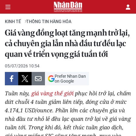
KINH TẾ
THÔNG TIN HÀNG HÓA
Giá vàng đồng loạt tăng mạnh trở lại,
CHÍNH TRỊ
cả chuyên gia lẫn nhà đầu tư đều lạc
quan về triển vọng giá tuần tới
KINH TẾ
05/07/2026 10:54
VĂN HÓA
Prefer Nhan Dan
on Google
XÃ HỘI
Tuần này,
giá vàng thế giới
phục hồi trở lại, chấm
PHÁP LUẬT
dứt chuỗi 4 tuần giảm liên tiếp, đóng cửa ở mức
4.174,1 USD/ounce. Phần lớn các chuyên gia và
DU LỊCH
nhà đầu tư nhỏ lẻ đều lạc quan trở lại về giá vàng
tuần tới. Trong khi đó, kết thúc tuần giao dịch,
THẾ GIỚI
giá vàng miếng SJC cũng tăng mạnh, mua vào-