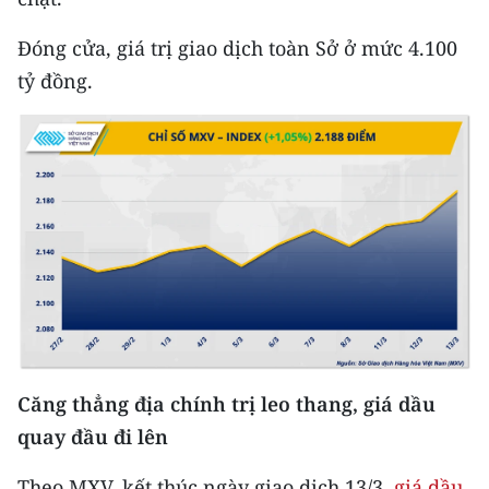
CHƯƠNG TRÌNH OCOP - MỖI XÃ
MỘT SẢN PHẨM
Đóng cửa, giá trị giao dịch toàn Sở ở mức 4.100
tỷ đồng.
RADIO
MEDIA CENTER
E-Magazine
Video
Media Chính trị
Media Kinh tế
Media Văn hóa
Căng thẳng địa chính trị leo thang, giá dầu
quay đầu đi lên
Media Xã hội
Theo MXV, kết thúc ngày giao dịch 13/3,
giá dầu