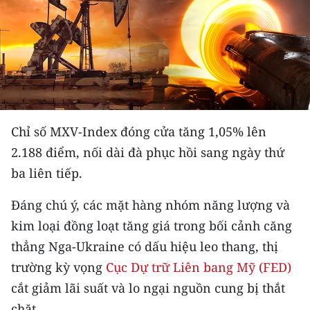
THỂ THAO
GIÁO DỤC
Y TẾ
KHOA HỌC - CÔNG NGHỆ
Chỉ số MXV-Index đóng cửa tăng 1,05% lên
MÔI TRƯỜNG
2.188 điểm, nối dài đà phục hồi sang ngày thứ
ba liên tiếp.
BẠN ĐỌC
Đáng chú ý, các mặt hàng nhóm năng lượng và
KIỂM CHỨNG THÔNG TIN
kim loại đồng loạt tăng giá trong bối cảnh căng
thẳng Nga-Ukraine có dấu hiệu leo thang, thị
TRI THỨC CHUYÊN SÂU
trường kỳ vọng
Cục Dự trữ Liên bang Mỹ (FED)
54 DÂN TỘC VIỆT NAM
cắt giảm lãi suất và lo ngại nguồn cung bị thắt
chặt.