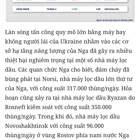
TIN MỚI
TIN ĐỊA PHƯƠNG
Làn sóng tấn công quy mô lớn bằng máy bay
Trung du và miền núi phía Bắc
không người lái của Ukraine nhằm vào các cơ
Đồng bằng sông Hồng
sở hạ tầng năng lượng của Nga đã gây ra nhiều
thiệt hại nghiêm trọng tại một số nhà máy lọc
Bắc Trung Bộ
dầu. Các quan chức Nga cho biết, đám cháy đã
Duyên hải Nam Trung Bộ và Tây
bùng phát tại Norsi, nhà máy lọc dầu lớn thứ tư
Nguyên
của Nga, với công suất 317.000 thùng/ngày. Hỏa
hoạn cũng xảy ra tại nhà máy lọc dầu Ryazan do
Đông Nam Bộ
Rosneft kiểm soát với công suất 350.000
Đồng bằng sông Cửu Long
thùng/ngày. Trong khi đó, nhà máy lọc dầu
Chuyên trang Hà Nội
Novoshakhtinsk với công suất 96.000
thùng/ngày ở vùng Rostov phía nam nước Nga
Chuyên trang TP. Hồ Chí Minh