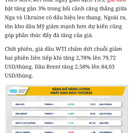
Media Pháp luật
bật tăng gần 3% trong bối cảnh căng thẳng giữa
Media Du lịch
Nga và Ukraine có dấu hiệu leo thang. Ngoài ra,
tồn kho dầu Mỹ giảm mạnh hơn dự kiến cũng
Media Thế giới
góp phần thúc đẩy đà tăng của giá.
Media Thể thao
Chốt phiên, giá dầu WTI chấm dứt chuỗi giảm
Media Giáo dục
hai phiên liên tiếp khi tăng 2,78% lên 79,72
USD/thùng. Dầu Brent tăng 2,58% lên 84,03
Media Y tế
USD/thùng.
Media Khoa học - Công nghệ
Media Môi trường
Ảnh
Infographic