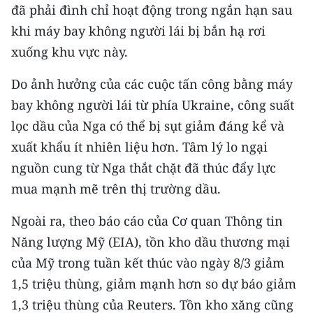
đã phải đình chỉ hoạt động trong ngắn hạn sau
CHUYÊN ĐỀ
khi máy bay không người lái bị bắn hạ rơi
xuống khu vực này.
CÁC CHUYÊN TRANG
Do ảnh hưởng của các cuộc tấn công bằng máy
bay không người lái từ phía Ukraine, công suất
VỀ BÁO NHÂN DÂN
lọc dầu của Nga có thể bị sụt giảm đáng kể và
THỜI NAY
xuất khẩu ít nhiên liệu hơn. Tâm lý lo ngại
nguồn cung từ Nga thắt chặt đã thúc đẩy lực
NHÂN DÂN CUỐI TUẦN
mua mạnh mẽ trên thị trường dầu.
NHÂN DÂN HẰNG THÁNG
Ngoài ra, theo báo cáo của Cơ quan Thông tin
Năng lượng Mỹ (EIA), tồn kho dầu thương mại
MUA BÁO
của Mỹ trong tuần kết thúc vào ngày 8/3 giảm
ĐỌC BÁO IN
1,5 triệu thùng, giảm mạnh hơn so dự báo giảm
1,3 triệu thùng của Reuters. Tồn kho xăng cũng