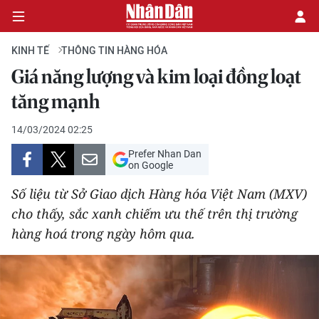
KINH TẾ
THÔNG TIN HÀNG HÓA
Giá năng lượng và kim loại đồng loạt
CHÍNH TRỊ
tăng mạnh
KINH TẾ
14/03/2024 02:25
Prefer Nhan Dan
VĂN HÓA
on Google
Số liệu từ Sở Giao dịch Hàng hóa Việt Nam (MXV)
XÃ HỘI
cho thấy, sắc xanh chiếm ưu thế trên thị trường
hàng hoá trong ngày hôm qua.
PHÁP LUẬT
DU LỊCH
THẾ GIỚI