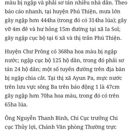
màu bị ngập và phải sơ tán nhiều nhà dân. Theo
CHƯƠNG TRÌNH OCOP - MỖI XÃ
MỘT SẢN PHẨM
báo cáo nhanh, tại huyện Phú Thiện, mưa lớn
gây ngập hơn 444ha (trong đó có 314ha lúa); gây
vỡ 4m đê và hư hỏng 15m đường tại xã Ia Sol;
RADIO
gây ngập cục bộ tại 6 xã và thị trấn Phú Thiện.
MEDIA CENTER
Huyện Chư Prông có 368ha hoa màu bị ngập
E-Magazine
nước; ngập cục bộ 125 hộ dân, trong đó phải sơ
tán 24 hộ dân; một số tuyến đường trên địa bàn
Video
bị ngập chia cắt. Tại thị xã Ayun Pa, mực nước
Media Chính trị
trên lưu vực sông Ba trên báo động 1 là 47cm
gây ngập hơn 70ha hoa màu, trong đó có trên
Media Kinh tế
65ha lúa.
Media Văn hóa
Ông Nguyễn Thanh Bình, Chi Cục trưởng Chi
Media Xã hội
cục Thủy lợi, Chánh Văn phòng Thường trực