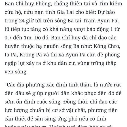
Media Pháp luật
Ban Chỉ huy Phòng, chống thiên tai và Tìm kiếm
cứu hộ, cứu nạn tỉnh Gia Lai cho biết: Dự báo
Media Du lịch
trong 24 giờ tới trên sông Ba tại Trạm Ayun Pa,
Media Thế giới
lũ tiếp tục tăng có khả năng vượt báo động 1 từ
0,7 đến 1m. Do đó, Ban Chỉ huy đã chỉ đạo các
Media Thể thao
huyện thuộc hạ nguồn sông Ba như: Kông Chro,
Media Giáo dục
Ia Pa, Krông Pa và thị xã Ayun Pa cần đề phòng
ngập lụt xảy ra ở khu dân cư, vùng trũng thấp
Media Y tế
ven sông.
Media Khoa học - Công nghệ
“Các địa phương xác định tinh thần, là nước rút
Media Môi trường
đến đâu sẽ giúp người dân khắc phục đến đó để
sớm ổn định cuộc sống. Đồng thời, chỉ đạo các
Ảnh
lực lượng chuẩn bị cơ sở vật chất, phương tiện
Infographic
cần thiết để sẵn sàng ứng phó nếu có tình
huống xấu xảy ra. Ngành y tế đảm bảo cơ số