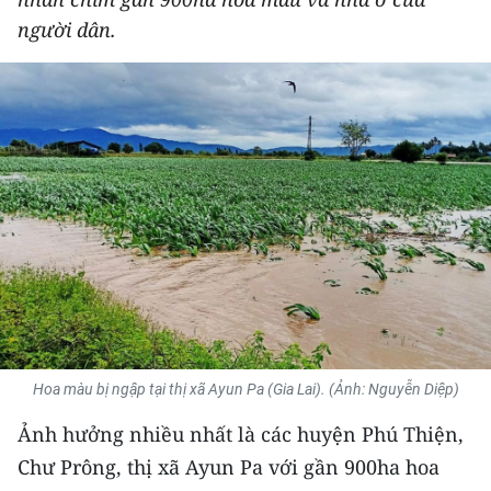
THỂ THAO
người dân.
GIÁO DỤC
Y TẾ
KHOA HỌC - CÔNG NGHỆ
MÔI TRƯỜNG
BẠN ĐỌC
KIỂM CHỨNG THÔNG TIN
Hoa màu bị ngập tại thị xã Ayun Pa (Gia Lai). (Ảnh: Nguyễn Diệp)
TRI THỨC CHUYÊN SÂU
Ảnh hưởng nhiều nhất là các huyện Phú Thiện,
54 DÂN TỘC VIỆT NAM
Chư Prông, thị xã Ayun Pa với gần 900ha hoa