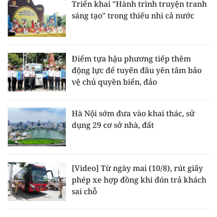
Triển khai "Hành trình truyện tranh
sáng tạo" trong thiếu nhi cả nước
CHUYÊN ĐỀ
CÁC CHUYÊN TRANG
Điểm tựa hậu phương tiếp thêm
động lực để tuyến đầu yên tâm bảo
VỀ BÁO NHÂN DÂN
vệ chủ quyền biển, đảo
THỜI NAY
Hà Nội sớm đưa vào khai thác, sử
NHÂN DÂN CUỐI TUẦN
dụng 29 cơ sở nhà, đất
NHÂN DÂN HẰNG THÁNG
[Video] Từ ngày mai (10/8), rút giấy
MUA BÁO
phép xe hợp đồng khi đón trả khách
sai chỗ
ĐỌC BÁO IN