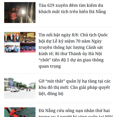
Tàu 629 xuyên đêm tìm kiếm du
khách mất tích trên biển Đà Nẵng
Tin nổi bật ngày 8/8: Chủ tịch Quốc
hội dự Lễ kỷ niệm 70 năm Ngày
truyền thống lực lượng Cảnh sát
kinh tế; Bí thư Thành ủy Hà Nội
“chốt” tiến độ 2 dự án giao thông
quan trọng
Gỡ “nút thắt” quản lý hạ tầng tại các
khu đô thị mới: Cần giải pháp quyết
liệt, đồng bộ
Đà Nẵng cứu sống nạn nhân thứ hai
trong vụ 4 người bị sóng cuốn tại Mũi