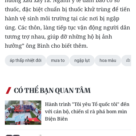
TIN MỚI
thuốc, đặc biệt chuẩn bị thuốc khử trùng để tiến
hành vệ sinh môi trường tại các nơi bị ngập
TIN ĐỊA PHƯƠNG
úng. Các thôn, làng tiếp tục vận động người dân
Trung du và miền núi phía Bắc
tương trợ nhau, giúp đỡ những hộ bị ảnh
hưởng” ông Bình cho biết thêm.
Đồng bằng sông Hồng
Bắc Trung Bộ
áp thấp nhiệt đới
mưa to
ngập lụt
hoa màu
Gi
Duyên hải Nam Trung Bộ và Tây
Nguyên
CÓ THỂ BẠN QUAN TÂM
Đông Nam Bộ
Hành trình "Tôi yêu Tổ quốc tôi" đến
Đồng bằng sông Cửu Long
với cán bộ, chiến sĩ rà phá bom mìn
Điện Biên
Chuyên trang Hà Nội
Chuyên trang TP. Hồ Chí Minh