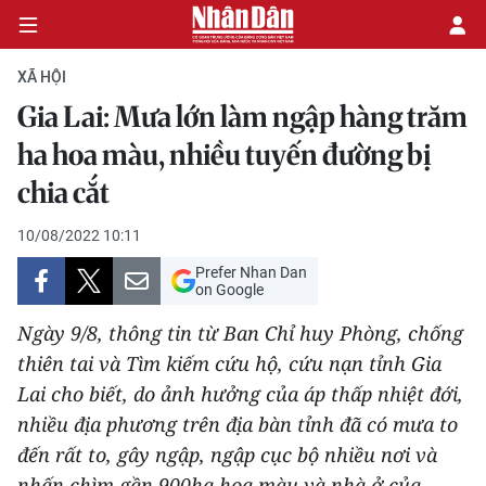
XÃ HỘI
Gia Lai: Mưa lớn làm ngập hàng trăm
CHÍNH TRỊ
ha hoa màu, nhiều tuyến đường bị
chia cắt
KINH TẾ
10/08/2022 10:11
VĂN HÓA
Prefer Nhan Dan
on Google
XÃ HỘI
Ngày 9/8, thông tin từ Ban Chỉ huy Phòng, chống
PHÁP LUẬT
thiên tai và Tìm kiếm cứu hộ, cứu nạn tỉnh Gia
Lai cho biết, do ảnh hưởng của áp thấp nhiệt đới,
DU LỊCH
nhiều địa phương trên địa bàn tỉnh đã có mưa to
đến rất to, gây ngập, ngập cục bộ nhiều nơi và
THẾ GIỚI
nhấn chìm gần 900ha hoa màu và nhà ở của