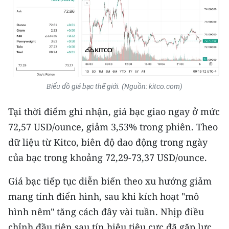
ENGLISH
中文
FRANÇAIS
РУССКИЙ
Biểu đồ giá bạc thế giới. (Nguồn: kitco.com)
ESPAÑOL
Tại thời điểm ghi nhận, giá bạc giao ngay ở mức
72,57 USD/ounce, giảm 3,53% trong phiên. Theo
한국어
dữ liệu từ Kitco, biên độ dao động trong ngày
của bạc trong khoảng 72,29-73,37 USD/ounce.
Giá bạc tiếp tục diễn biến theo xu hướng giảm
mang tính điển hình, sau khi kích hoạt "mô
hình nêm" tăng cách đây vài tuần. Nhịp điều
chỉnh đầu tiên sau tín hiệu tiêu cực đã gặp lực