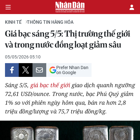
KINH TẾ
THÔNG TIN HÀNG HÓA
Giá bạc sáng 5/5: Thị trường thế giới
CHÍNH TRỊ
và trong nước đồng loạt giảm sâu
KINH TẾ
05/05/2026 05:10
Prefer Nhan Dan
VĂN HÓA
on Google
Sáng 5/5,
giá bạc thế giới
giao dịch quanh ngưỡng
XÃ HỘI
72,61 USD/ounce. Trong nước, bạc Phú Quý giảm
1% so với phiên ngày hôm qua, bán ra hơn 2,8
PHÁP LUẬT
triệu đồng/lượng và 75,7 triệu đồng/kg.
DU LỊCH
THẾ GIỚI