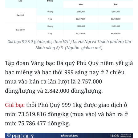
Media Pháp luật
Media Du lịch
Media Thế giới
Giá bạc 99.99 (chưa phí, thuế VAT) tại Hà Nội và Thành phố Hồ Chí
Media Thể thao
Minh sáng 5/5. (Nguồn: giabac.net)
Media Giáo dục
Tập đoàn Vàng bạc Đá quý Phú Quý niêm yết giá
Media Y tế
bạc miếng và bạc thỏi 999 sáng nay ở 2 chiều
mua vào-bán ra lần lượt là 2.757.000
Media Khoa học - Công nghệ
đồng/lượng và 2.842.000 đồng/lượng.
Media Môi trường
Giá bạc
thỏi Phú Quý 999 1kg được giao dịch ở
Ảnh
mức 73.519.816 đồng/kg (mua vào) và bán ra ở
mức 75.786.477 đồng/kg.
Infographic