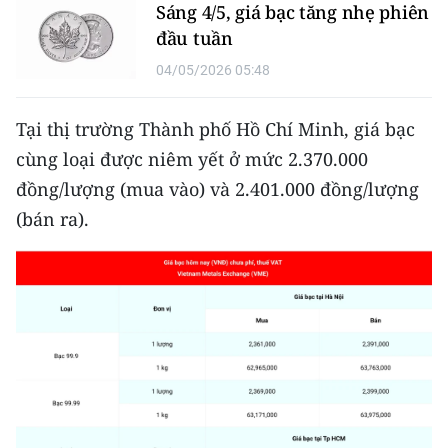
CHƯƠNG TRÌNH OCOP - MỖI XÃ
Sáng 4/5, giá bạc tăng nhẹ phiên
MỘT SẢN PHẨM
đầu tuần
04/05/2026 05:48
RADIO
Tại thị trường Thành phố Hồ Chí Minh, giá bạc
MEDIA CENTER
cùng loại được niêm yết ở mức 2.370.000
đồng/lượng (mua vào) và 2.401.000 đồng/lượng
E-Magazine
(bán ra).
Video
Media Chính trị
Media Kinh tế
Media Văn hóa
Media Xã hội