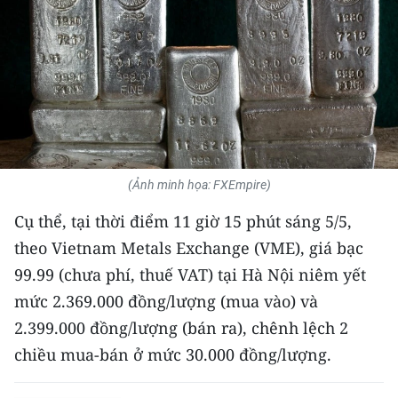
THỂ THAO
GIÁO DỤC
Y TẾ
KHOA HỌC - CÔNG NGHỆ
(Ảnh minh họa: FXEmpire)
MÔI TRƯỜNG
Cụ thể, tại thời điểm 11 giờ 15 phút sáng 5/5,
BẠN ĐỌC
theo Vietnam Metals Exchange (VME), giá bạc
99.99 (chưa phí, thuế VAT) tại Hà Nội niêm yết
KIỂM CHỨNG THÔNG TIN
mức 2.369.000 đồng/lượng (mua vào) và
TRI THỨC CHUYÊN SÂU
2.399.000 đồng/lượng (bán ra), chênh lệch 2
chiều mua-bán ở mức 30.000 đồng/lượng.
54 DÂN TỘC VIỆT NAM