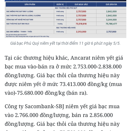
TIN MỚI
TIN ĐỊA PHƯƠNG
Trung du và miền núi phía Bắc
Giá bạc Phú Quý niêm yết tại thời điểm 11 giờ 6 phút ngày 5/5.
Đồng bằng sông Hồng
Tại các thương hiệu khác, Ancarat niêm yết giá
Bắc Trung Bộ
bạc mua vào-bán ra ở mức 2.753.000-2.838.000
Duyên hải Nam Trung Bộ và Tây
đồng/lượng. Giá bạc thỏi của thương hiệu này
Nguyên
được niêm yết ở mức 73.413.000 đồng/kg (mua
Đông Nam Bộ
vào)-75.680.000 đồng/kg (bán ra).
Đồng bằng sông Cửu Long
Công ty Sacombank-SBJ niêm yết giá bạc mua
vào 2.766.000 đồng/lượng, bán ra 2.856.000
Chuyên trang Hà Nội
đồng/lượng. Giá bạc thỏi của thương hiệu này
Chuyên trang TP. Hồ Chí Minh