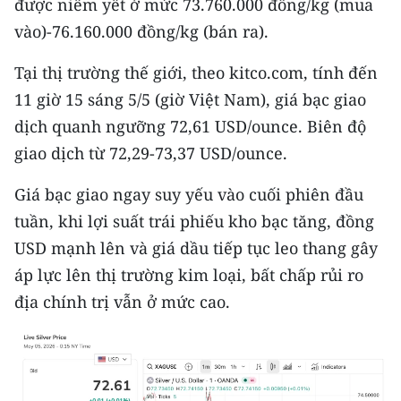
được niêm yết ở mức 73.760.000 đồng/kg (mua
vào)-76.160.000 đồng/kg (bán ra).
CHUYÊN ĐỀ
Tại thị trường thế giới, theo kitco.com, tính đến
CÁC CHUYÊN TRANG
11 giờ 15 sáng 5/5 (giờ Việt Nam), giá bạc giao
dịch quanh ngưỡng 72,61 USD/ounce. Biên độ
VỀ BÁO NHÂN DÂN
giao dịch từ 72,29-73,37 USD/ounce.
THỜI NAY
Giá bạc giao ngay suy yếu vào cuối phiên đầu
tuần, khi lợi suất trái phiếu kho bạc tăng, đồng
NHÂN DÂN CUỐI TUẦN
USD mạnh lên và giá dầu tiếp tục leo thang gây
NHÂN DÂN HẰNG THÁNG
áp lực lên thị trường kim loại, bất chấp rủi ro
địa chính trị vẫn ở mức cao.
MUA BÁO
ĐỌC BÁO IN