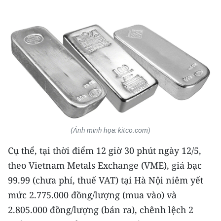
THỂ THAO
GIÁO DỤC
Y TẾ
KHOA HỌC - CÔNG NGHỆ
MÔI TRƯỜNG
BẠN ĐỌC
(Ảnh minh họa: kitco.com)
Cụ thể, tại thời điểm 12 giờ 30 phút ngày 12/5,
KIỂM CHỨNG THÔNG TIN
theo Vietnam Metals Exchange (VME), giá bạc
TRI THỨC CHUYÊN SÂU
99.99 (chưa phí, thuế VAT) tại Hà Nội niêm yết
mức 2.775.000 đồng/lượng (mua vào) và
54 DÂN TỘC VIỆT NAM
2.805.000 đồng/lượng (bán ra), chênh lệch 2