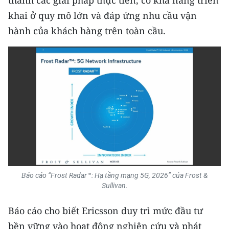
TIN MỚI
khai ở quy mô lớn và đáp ứng nhu cầu vận
hành của khách hàng trên toàn cầu.
TIN ĐỊA PHƯƠNG
Trung du và miền núi phía Bắc
Đồng bằng sông Hồng
Bắc Trung Bộ
Duyên hải Nam Trung Bộ và Tây
Nguyên
Đông Nam Bộ
Báo cáo “Frost Radar™: Hạ tầng mạng 5G, 2026” của Frost &
Đồng bằng sông Cửu Long
Sullivan.
Chuyên trang Hà Nội
Báo cáo cho biết Ericsson duy trì mức đầu tư
bền vững vào hoạt động nghiên cứu và phát
Chuyên trang TP. Hồ Chí Minh