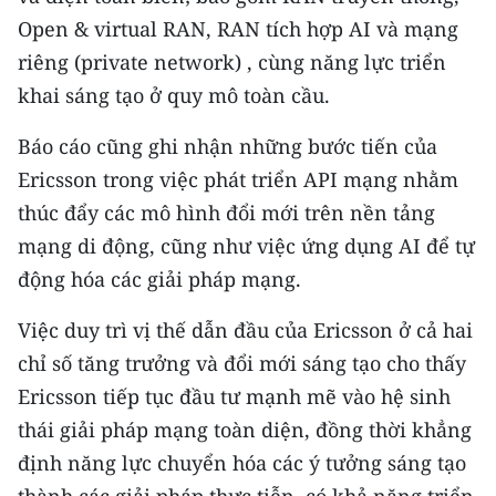
Media Pháp luật
Open & virtual RAN, RAN tích hợp AI và mạng
Media Du lịch
riêng (private network) , cùng năng lực triển
khai sáng tạo ở quy mô toàn cầu.
Media Thế giới
Báo cáo cũng ghi nhận những bước tiến của
Media Thể thao
Ericsson trong việc phát triển API mạng nhằm
Media Giáo dục
thúc đẩy các mô hình đổi mới trên nền tảng
mạng di động, cũng như việc ứng dụng AI để tự
Media Y tế
động hóa các giải pháp mạng.
Media Khoa học - Công nghệ
Việc duy trì vị thế dẫn đầu của Ericsson ở cả hai
Media Môi trường
chỉ số tăng trưởng và đổi mới sáng tạo cho thấy
Ericsson tiếp tục đầu tư mạnh mẽ vào hệ sinh
Ảnh
thái giải pháp mạng toàn diện, đồng thời khẳng
Infographic
định năng lực chuyển hóa các ý tưởng sáng tạo
thành các giải pháp thực tiễn, có khả năng triển