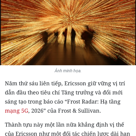
THỂ THAO
GIÁO DỤC
Y TẾ
KHOA HỌC - CÔNG NGHỆ
MÔI TRƯỜNG
Ảnh minh họa.
BẠN ĐỌC
Năm thứ sáu liên tiếp, Ericsson giữ vững vị trí
dẫn đầu theo tiêu chí Tăng trưởng và đổi mới
KIỂM CHỨNG THÔNG TIN
sáng tạo trong báo cáo “Frost Radar: Hạ tầng
TRI THỨC CHUYÊN SÂU
mạng 5G
, 2026” của Frost & Sullivan.
Thành tựu này một lần nữa khẳng định vị thế
54 DÂN TỘC VIỆT NAM
của Ericsson như một đối tác chiến lược dài hạn