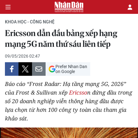
KHOA HỌC - CÔNG NGHỆ
Ericsson dẫn đầu bảng xếp hạng
CHÍNH TRỊ
mạng 5G năm thứ sáu liên tiếp
KINH TẾ
09/05/2026 02:47
Prefer Nhan Dan
VĂN HÓA
on Google
Báo cáo “Frost Radar: Hạ tầng mạng 5G, 2026”
XÃ HỘI
của Frost & Sullivan xếp
Ericsso
n đứng đầu trong
số 20 doanh nghiệp viễn thông hàng đầu được
PHÁP LUẬT
lựa chọn từ hơn 100 công ty toàn cầu tham gia
DU LỊCH
khảo sát.
THẾ GIỚI