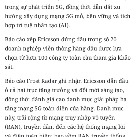
CHƯƠNG TRÌNH OCOP - MỖI XÃ
trong sự phát triển 5G, đồng thời dẫn dắt xu
MỘT SẢN PHẨM
hướng xây dựng mạng 5G mở, bền vững và tích
hợp trí tuệ nhân tạo (AI).
RADIO
Báo cáo xếp Ericsson đứng đầu trong số 20
MEDIA CENTER
doanh nghiệp viễn thông hàng đầu được lựa
chọn từ hơn 100 công ty toàn cầu tham gia khảo
E-Magazine
sát.
Video
Báo cáo Frost Radar ghi nhận Ericsson dẫn đầu
Media Chính trị
ở cả hai trục tăng trưởng và đổi mới sáng tạo,
đồng thời đánh giá cao danh mục giải pháp hạ
Media Kinh tế
tầng mạng 5G toàn diện của hãng. Danh mục
Media Văn hóa
này, trải rộng từ mạng truy nhập vô tuyến
Media Xã hội
(RAN), truyền dẫn, đến các hệ thống mạng lõi
và điện toán biên; bao gồm RAN truyền thống,