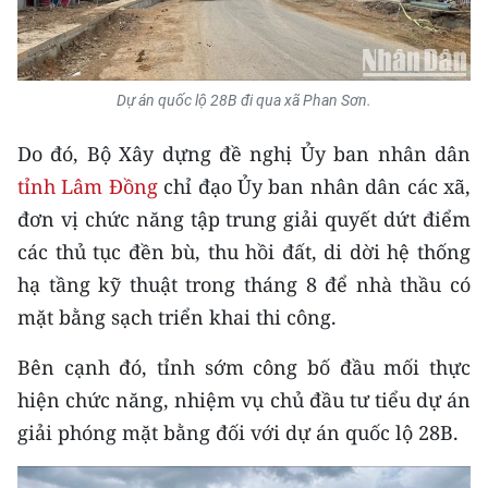
Media Pháp luật
Media Du lịch
Dự án quốc lộ 28B đi qua xã Phan Sơn.
Media Thế giới
Do đó, Bộ Xây dựng đề nghị Ủy ban nhân dân
Media Thể thao
tỉnh Lâm Đồng
chỉ đạo Ủy ban nhân dân các xã,
Media Giáo dục
đơn vị chức năng tập trung giải quyết dứt điểm
Media Y tế
các thủ tục đền bù, thu hồi đất, di dời hệ thống
hạ tầng kỹ thuật trong tháng 8 để nhà thầu có
Media Khoa học - Công nghệ
mặt bằng sạch triển khai thi công.
Media Môi trường
Bên cạnh đó, tỉnh sớm công bố đầu mối thực
Ảnh
hiện chức năng, nhiệm vụ chủ đầu tư tiểu dự án
giải phóng mặt bằng đối với dự án quốc lộ 28B.
Infographic