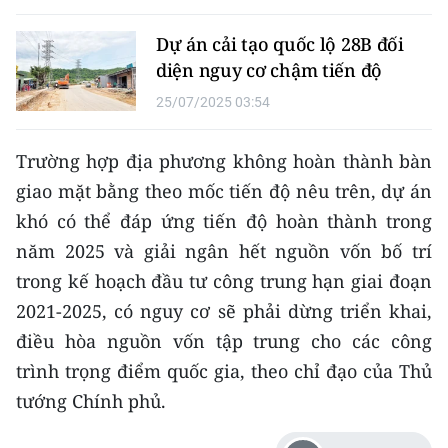
CHUYÊN ĐỀ
Dự án cải tạo quốc lộ 28B đối
diện nguy cơ chậm tiến độ
CÁC CHUYÊN TRANG
25/07/2025 03:54
VỀ BÁO NHÂN DÂN
Trường hợp địa phương không hoàn thành bàn
giao mặt bằng theo mốc tiến độ nêu trên, dự án
THỜI NAY
khó có thể đáp ứng tiến độ hoàn thành trong
năm 2025 và giải ngân hết nguồn vốn bố trí
NHÂN DÂN CUỐI TUẦN
trong kế hoạch đầu tư công trung hạn giai đoạn
NHÂN DÂN HẰNG THÁNG
2021-2025, có nguy cơ sẽ phải dừng triển khai,
điều hòa nguồn vốn tập trung cho các công
MUA BÁO
trình trọng điểm quốc gia, theo chỉ đạo của Thủ
ĐỌC BÁO IN
tướng Chính phủ.