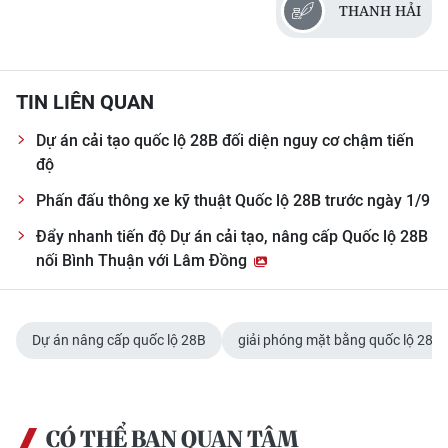
THANH HẢI
ENGLISH
中文
TIN LIÊN QUAN
FRANÇAIS
Dự án cải tạo quốc lộ 28B đối diện nguy cơ chậm tiến
РУССКИЙ
độ
Phấn đấu thông xe kỹ thuật Quốc lộ 28B trước ngày 1/9
ESPAÑOL
Đẩy nhanh tiến độ Dự án cải tạo, nâng cấp Quốc lộ 28B
한국어
nối Bình Thuận với Lâm Đồng
Dự án nâng cấp quốc lộ 28B
giải phóng mặt bằng quốc lộ 28B
CÓ THỂ BẠN QUAN TÂM