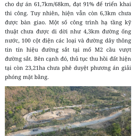
cho dự án 61,7km/68km, đạt 91% để triển khai
THỂ THAO
thi công. Tuy nhiên, hiện vẫn còn 6,3km chưa
được bàn giao. Một số công trình hạ tầng kỹ
GIÁO DỤC
thuật chưa được di dời như 4,3km đường ống
Y TẾ
nước, 100 cột điện các loại và đường dây thông
tin tín hiệu đường sắt tại mố M2 cầu vượt
KHOA HỌC - CÔNG NGHỆ
đường sắt. Bên cạnh đó, thủ tục thu hồi đất hiện
MÔI TRƯỜNG
tại còn 23,21ha chưa phê duyệt phương án giải
phóng mặt bằng.
BẠN ĐỌC
KIỂM CHỨNG THÔNG TIN
TRI THỨC CHUYÊN SÂU
54 DÂN TỘC VIỆT NAM