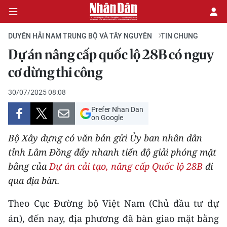
DUYÊN HẢI NAM TRUNG BỘ VÀ TÂY NGUYÊN
TIN CHUNG
Dự án nâng cấp quốc lộ 28B có nguy
CHÍNH TRỊ
cơ dừng thi công
KINH TẾ
30/07/2025 08:08
Prefer Nhan Dan
VĂN HÓA
on Google
Bộ Xây dựng có văn bản gửi Ủy ban nhân dân
XÃ HỘI
tỉnh Lâm Đồng đẩy nhanh tiến độ giải phóng mặt
bằng của
Dự án cải tạo, nâng cấp Quốc lộ 28B
đi
PHÁP LUẬT
qua địa bàn.
DU LỊCH
Theo Cục Đường bộ Việt Nam (Chủ đầu tư dự
THẾ GIỚI
án), đến nay, địa phương đã bàn giao mặt bằng