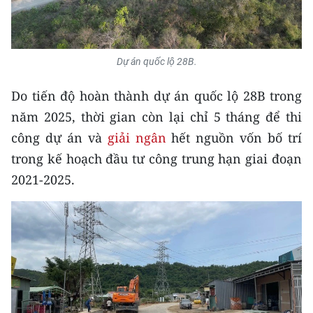
CHƯƠNG TRÌNH OCOP - MỖI XÃ
MỘT SẢN PHẨM
Dự án quốc lộ 28B.
RADIO
Do tiến độ hoàn thành dự án quốc lộ 28B trong
MEDIA CENTER
năm 2025, thời gian còn lại chỉ 5 tháng để thi
E-Magazine
công dự án và
giải ngân
hết nguồn vốn bố trí
trong kế hoạch đầu tư công trung hạn giai đoạn
Video
2021-2025.
Media Chính trị
Media Kinh tế
Media Văn hóa
Media Xã hội