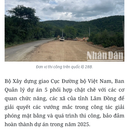
TIN MỚI
TIN ĐỊA PHƯƠNG
Trung du và miền núi phía Bắc
Đồng bằng sông Hồng
Bắc Trung Bộ
Đơn vị thi công trên quốc lộ 28B.
Duyên hải Nam Trung Bộ và Tây
Nguyên
Bộ Xây dựng giao Cục Đường bộ Việt Nam, Ban
Quản lý dự án 5 phối hợp chặt chẽ với các cơ
Đông Nam Bộ
quan chức năng, các xã của tỉnh Lâm Đồng để
Đồng bằng sông Cửu Long
giải quyết các vướng mắc trong công tác giải
phóng mặt bằng và quá trình thi công, bảo đảm
Chuyên trang Hà Nội
hoàn thành dự án trong năm 2025.
Chuyên trang TP. Hồ Chí Minh