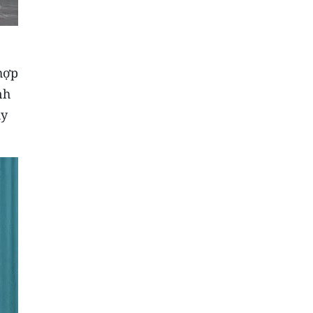
hợp
nh
ủy