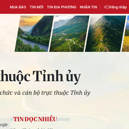
MUA BÁO
TIN MỚI
TIN ĐỊA PHƯƠNG
NHẬN TIN
Đăng nhập
thuộc Tỉnh ủy
 chức và cán bộ trực thuộc Tỉnh ủy
TIN ĐỌC NHIỀU
ogle