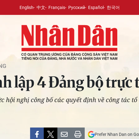
English
中文
Français
Русский
Español
한국어
NG
 lập 4 Đảng bộ trực 
c hội nghị công bố các quyết định về công tác tổ
Prefer Nhan Dan on Go