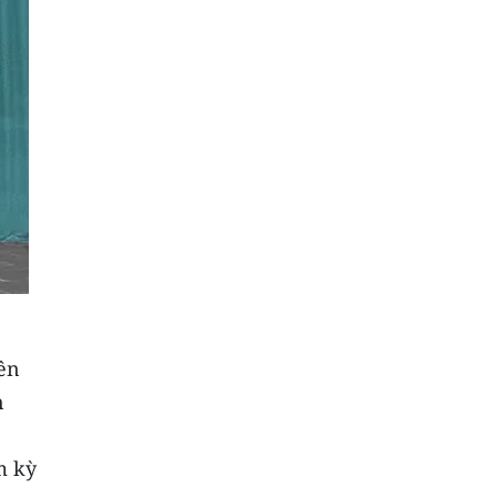
ên
n
m kỳ