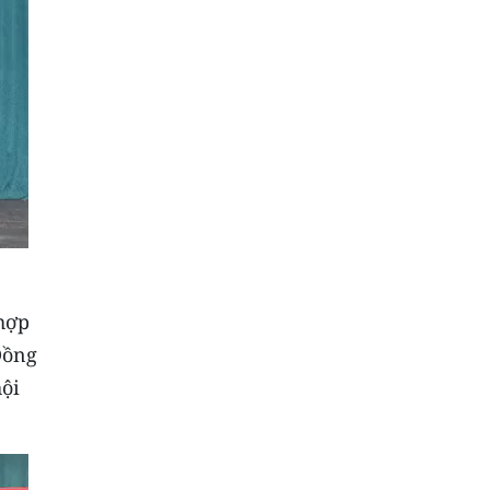
hợp
Đồng
ội