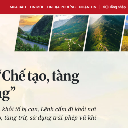
MUA BÁO
TIN MỚI
TIN ĐỊA PHƯƠNG
NHẬN TIN
Đăng nhập
“Chế tạo, tàng
ng”
 khởi tố bị can, Lệnh cấm đi khỏi nơi
, tàng trữ, sử dụng trái phép vũ khí