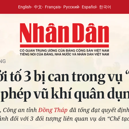
English
中文
Français
Русский
Español
한국어
NG
tố 3 bị can trong vụ 
i phép vũ khí quân dụ
, Công an tỉnh
Đồng Tháp
đã tống đạt quyết định
nh đối với 3 đối tượng liên quan vụ án “Chế tạo