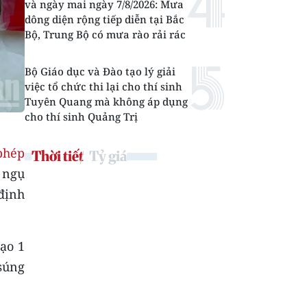
và ngày mai ngày 7/8/2026: Mưa
dông diện rộng tiếp diễn tại Bắc
Bộ, Trung Bộ có mưa rào rải rác
Bộ Giáo dục và Đào tạo lý giải
việc tổ chức thi lại cho thí sinh
Tuyên Quang mà không áp dụng
cho thí sinh Quảng Trị
 phép
Thời tiết
Tỷ giá
 ngụ
 định
ạo 1
súng