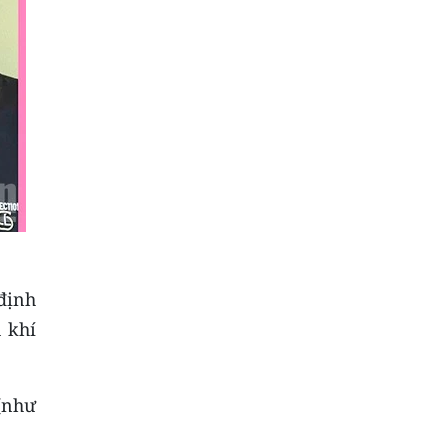
định
 khí
(như