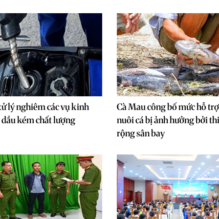
ử lý nghiêm các vụ kinh
Cà Mau công bố mức hỗ trợ
 dầu kém chất lượng
nuôi cá bị ảnh hưởng bởi t
rộng sân bay