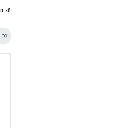
ên sẽ
 CƠ