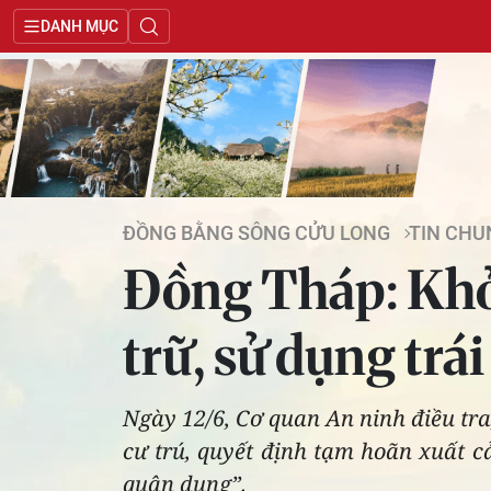
DANH MỤC
ĐỒNG BẰNG SÔNG CỬU LONG
TIN CHU
Đồng Tháp: Khởi 
trữ, sử dụng trá
Ngày 12/6, Cơ quan An ninh điều tra
cư trú, quyết định tạm hoãn xuất cả
quân dụng”.