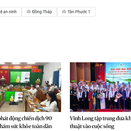
ệ an ninh
Đồng Tháp
Tân Phước 1
hát động chiến dịch 90
Vĩnh Long tập trung đưa k
hám sức khỏe toàn dân
thuật vào cuộc sống