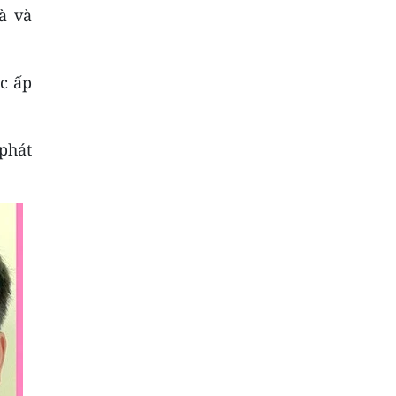
à và
c ấp
phát