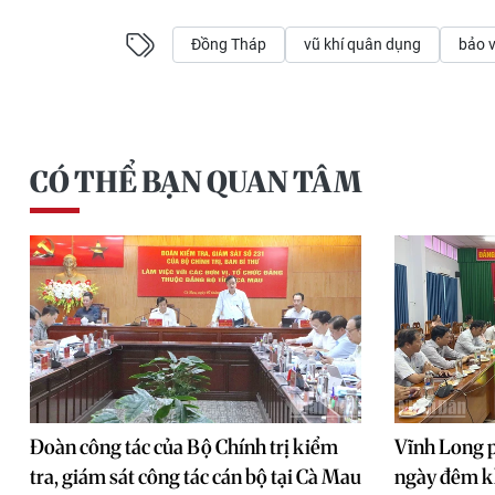
Đồng Tháp
vũ khí quân dụng
bảo v
CÓ THỂ BẠN QUAN TÂM
Đoàn công tác của Bộ Chính trị kiểm
Vĩnh Long p
tra, giám sát công tác cán bộ tại Cà Mau
ngày đêm k