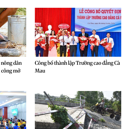
 nông dân
Công bố thành lập Trường cao đẳng Cà
hi công mở
Mau