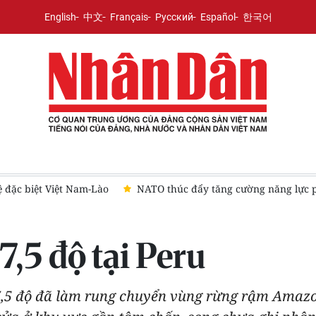
English
中文
Français
Русский
Español
한국어
không cho Ukraine
Iran và Oman thống nhất mở eo biển Hor
,5 độ tại Peru
i 7,5 độ đã làm rung chuyển vùng rừng rậm Amaz