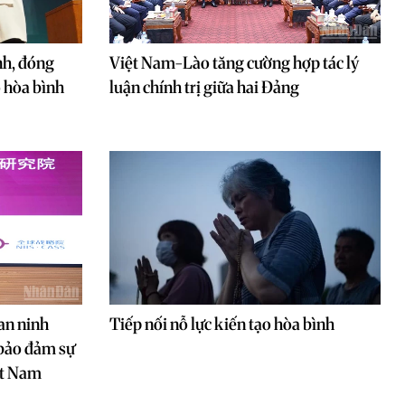
nh, đóng
Việt Nam-Lào tăng cường hợp tác lý
o hòa bình
luận chính trị giữa hai Đảng
an ninh
Tiếp nối nỗ lực kiến tạo hòa bình
 bảo đảm sự
ệt Nam