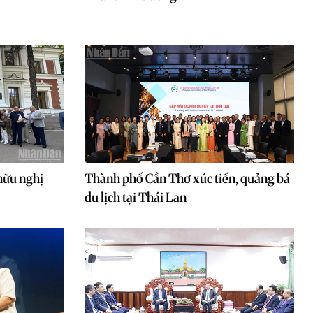
 hữu nghị
Thành phố Cần Thơ xúc tiến, quảng bá
du lịch tại Thái Lan