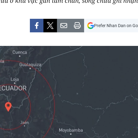
ửa ở khu vực gần tâm chấn, song chưa ghi nhận t
Prefer Nhan Dan on Go