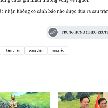
 nhưng chưa ghi nhận thương vong về người.
ác nhận không có cảnh báo nào được đưa ra sau trậ
TRUNG HƯNG (THEO REUTE
tâm chấn
sóng thần
rung lắc