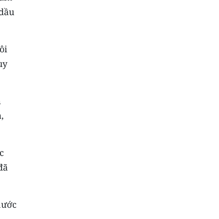
 dầu
ôi
uy
m
,
c
đã
nước