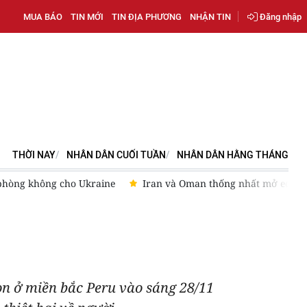
MUA BÁO
TIN MỚI
TIN ĐỊA PHƯƠNG
NHẬN TIN
Đăng nhập
THỜI NAY
NHÂN DÂN CUỐI TUẦN
NHÂN DÂN HẰNG THÁNG
muz 60 ngày
Kyrgyzstan và Nga ký hơn 40 thỏa thuận hợp tá
on ở miền bắc Peru vào sáng 28/11