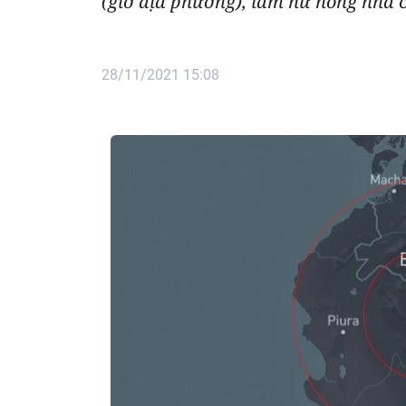
(giờ địa phương), làm hư hỏng nhà c
28/11/2021 15:08