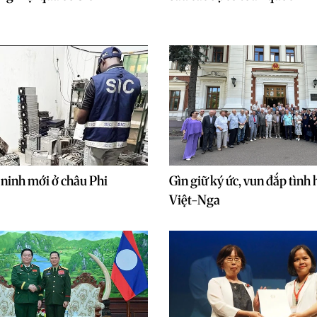
 ninh mới ở châu Phi
Gìn giữ ký ức, vun đắp tình
Việt-Nga