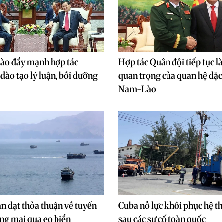
ào đẩy mạnh hợp tác
Hợp tác Quân đội tiếp tục là
đào tạo lý luận, bồi dưỡng
quan trọng của quan hệ đặc 
Nam-Lào
n đạt thỏa thuận về tuyến
Cuba nỗ lực khôi phục hệ t
ơng mại qua eo biển
sau các sự cố toàn quốc