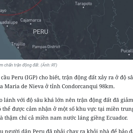
tâm chấn trận động đất. (Ảnh: RT)
cầu Peru (IGP) cho biết, trận động đất xảy ra ở độ s
ta Maria de Nieva ở tỉnh Condorcanqui 98km.
 lánh với độ sâu khá lớn nên trận động đất đã giảm
có thể được cảm nhận ở một số khu vực tại miền trun
và thậm chí cả miền nam nước láng giềng Ecuador.
ều người dân Peru đã phải chạy ra khỏi nhà để bảo 