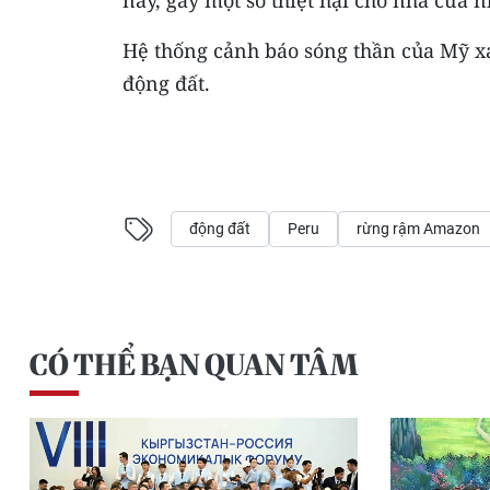
này, gây một số thiệt hại cho nhà cửa
Hệ thống cảnh báo sóng thần của Mỹ x
động đất.
động đất
Peru
rừng rậm Amazon
CÓ THỂ BẠN QUAN TÂM